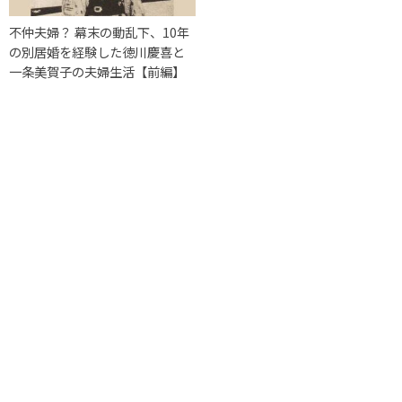
不仲夫婦？ 幕末の動乱下、10年
の別居婚を経験した徳川慶喜と
一条美賀子の夫婦生活【前編】