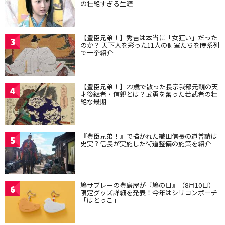
の壮絶すぎる生涯
【豊臣兄弟！】秀吉は本当に「女狂い」だった
3
のか？ 天下人を彩った11人の側室たちを時系列
で一挙紹介
【豊臣兄弟！】22歳で散った長宗我部元親の天
4
才後継者・信親とは？武勇を奮った若武者の壮
絶な最期
『豊臣兄弟！』で描かれた織田信長の道普請は
5
史実？信長が実施した街道整備の施策を紹介
鳩サブレーの豊島屋が『鳩の日』（8月10日）
6
限定グッズ詳細を発表！今年はシリコンポーチ
「はとっこ」