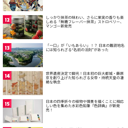
しっかり抹茶の味わい、さらに果実の香りも楽
12
しめる「無糖フレーバー抹茶」ストロベリー、
マンゴー新発売
「一口」が「いもあらい」！？ 日本の難読地名
13
には知られざる“名前の法則”があった
世界遺産決定で脚光！日本初の巨大都城・藤原
14
京を創り上げた知られざる女帝・持統天皇の凄
絶な執念
日本の四季折々の植物や情景を描くことに相応
15
しい色を集めた水彩色鉛筆『色辞典』が新発
売！