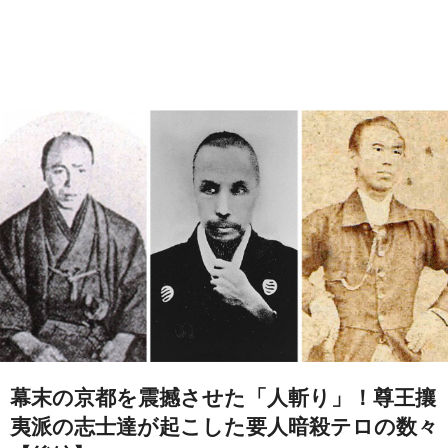
幕末の京都を震撼させた「人斬り」！尊王攘
夷派の志士達が起こした要人暗殺テロの数々