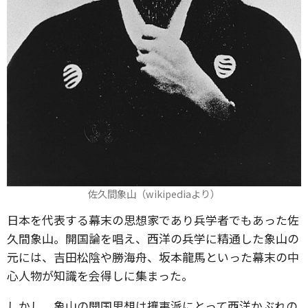
佐久間象山（wikipediaより）
日本を代表する幕末の思想家であり兵学者でもあった佐
久間象山。開国論を唱え、西洋の兵学に精通した象山の
元には、吉田松陰や勝海舟、坂本龍馬といった幕末の中
心人物が知識を会得しに集まった。
しかし、象山の開国思想は攘夷派にとって西洋かぶれの