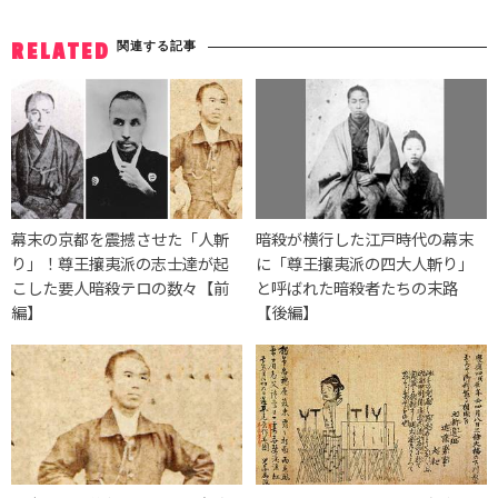
関連する記事
RELATED
幕末の京都を震撼させた「人斬
暗殺が横行した江戸時代の幕末
り」！尊王攘夷派の志士達が起
に「尊王攘夷派の四大人斬り」
こした要人暗殺テロの数々【前
と呼ばれた暗殺者たちの末路
編】
【後編】