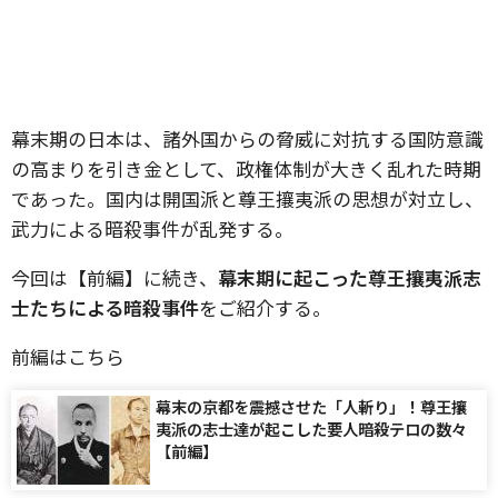
幕末期の日本は、諸外国からの脅威に対抗する国防意識
の高まりを引き金として、政権体制が大きく乱れた時期
であった。国内は開国派と尊王攘夷派の思想が対立し、
武力による暗殺事件が乱発する。
今回は【前編】に続き、
幕末期に起こった尊王攘夷派志
士たちによる暗殺事件
をご紹介する。
前編はこちら
幕末の京都を震撼させた「人斬り」！尊王攘
夷派の志士達が起こした要人暗殺テロの数々
【前編】