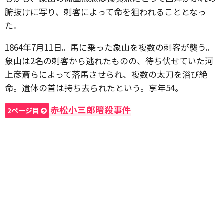
腑抜けに写り、刺客によって命を狙われることとなっ
た。
1864年7月11日。馬に乗った象山を複数の刺客が襲う。
象山は2名の刺客から逃れたものの、待ち伏せていた河
上彦斎らによって落馬させられ、複数の太刀を浴び絶
命。遺体の首は持ち去られたという。享年54。
赤松小三郎暗殺事件
2ページ目