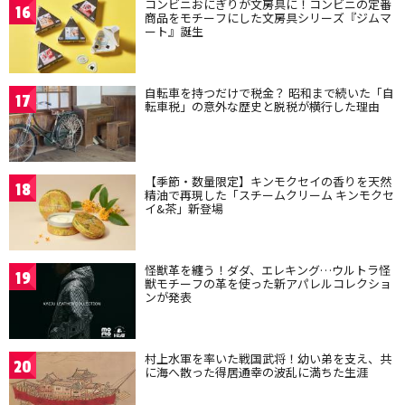
コンビニおにぎりが文房具に！コンビニの定番
16
商品をモチーフにした文房具シリーズ『ジムマ
ート』誕生
自転車を持つだけで税金？ 昭和まで続いた「自
17
転車税」の意外な歴史と脱税が横行した理由
【季節・数量限定】キンモクセイの香りを天然
18
精油で再現した「スチームクリーム キンモクセ
イ&茶」新登場
怪獣革を纏う！ダダ、エレキング…ウルトラ怪
19
獣モチーフの革を使った新アパレルコレクショ
ンが発表
村上水軍を率いた戦国武将！幼い弟を支え、共
20
に海へ散った得居通幸の波乱に満ちた生涯