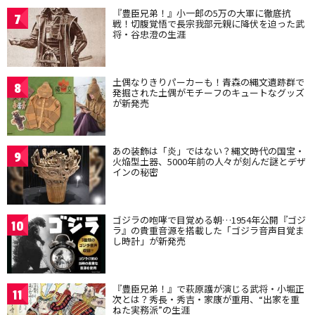
『豊臣兄弟！』小一郎の5万の大軍に徹底抗
7
戦！切腹覚悟で長宗我部元親に降伏を迫った武
将・谷忠澄の生涯
土偶なりきりパーカーも！青森の縄文遺跡群で
8
発掘された土偶がモチーフのキュートなグッズ
が新発売
あの装飾は「炎」ではない？縄文時代の国宝・
9
火焔型土器、5000年前の人々が刻んだ謎とデザ
インの秘密
ゴジラの咆哮で目覚める朝…1954年公開『ゴジ
10
ラ』の貴重音源を搭載した「ゴジラ音声目覚ま
し時計」が新発売
『豊臣兄弟！』で萩原護が演じる武将・小堀正
11
次とは？秀長・秀吉・家康が重用、“出家を重
ねた実務派”の生涯