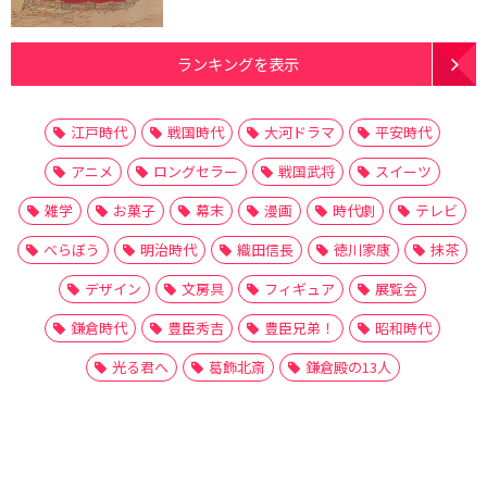
ランキングを表示
江戸時代
戦国時代
大河ドラマ
平安時代
アニメ
ロングセラー
戦国武将
スイーツ
雑学
お菓子
幕末
漫画
時代劇
テレビ
べらぼう
明治時代
織田信長
徳川家康
抹茶
デザイン
文房具
フィギュア
展覧会
鎌倉時代
豊臣秀吉
豊臣兄弟！
昭和時代
光る君へ
葛飾北斎
鎌倉殿の13人