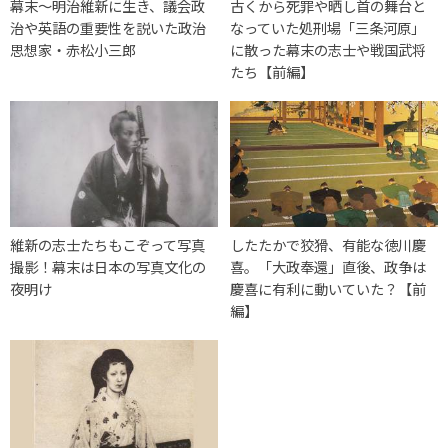
幕末〜明治維新に生き、議会政
古くから死罪や晒し首の舞台と
治や英語の重要性を説いた政治
なっていた処刑場「三条河原」
思想家・赤松小三郎
に散った幕末の志士や戦国武将
たち【前編】
維新の志士たちもこぞって写真
したたかで狡猾、有能な徳川慶
撮影！幕末は日本の写真文化の
喜。「大政奉還」直後、政争は
夜明け
慶喜に有利に動いていた？【前
編】