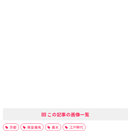
この記事の画像一覧
京都
尊皇攘夷
幕末
江戸時代