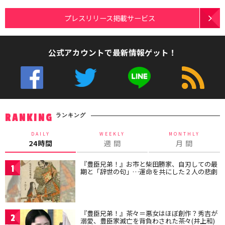
プレスリリース掲載サービス
公式アカウントで最新情報ゲット！
ランキング
RANKING
DAILY
WEEKLY
MONTHLY
24時間
週 間
月 間
『豊臣兄弟！』お市と柴田勝家、自刃しての最
1
期と「辞世の句」…運命を共にした２人の悲劇
『豊臣兄弟！』茶々＝悪女はほぼ創作？秀吉が
2
溺愛、豊臣家滅亡を背負わされた茶々(井上和)