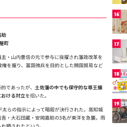
16
嘉助
帯屋町
17
藩主・山内豊信の元で参与に抜擢され藩政改革を
藩政権を握り、富国強兵を目的とした開国貿易など
18
新的であったが、
土佐藩の中でも保守的な尊王攘
における対立
を招いた。
19
市半平太らの指示によって暗殺が決行された。高知城
信吾・大石団蔵・安岡嘉助の3名が東洋を急襲。雨
られ晒されたという。