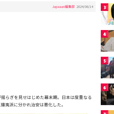
Japaaan編集部
2024/06/14
3
4
5
6
が揺らぎを見せはじめた幕末期。日本は度重なる
王攘夷派に分かれ治安は悪化した。