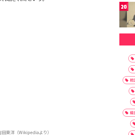
20
戦
織
田東洋（Wikipediaより）