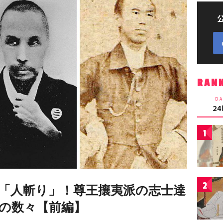
RAN
DA
2
1
2
「人斬り」！尊王攘夷派の志士達
の数々【前編】