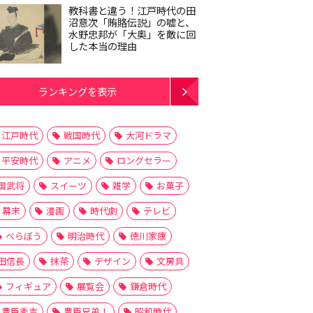
教科書と違う！江戸時代の田
沼意次「賄賂伝説」の嘘と、
水野忠邦が「大奥」を敵に回
した本当の理由
ランキングを表示
江戸時代
戦国時代
大河ドラマ
平安時代
アニメ
ロングセラー
国武将
スイーツ
雑学
お菓子
幕末
漫画
時代劇
テレビ
べらぼう
明治時代
徳川家康
田信長
抹茶
デザイン
文房具
フィギュア
展覧会
鎌倉時代
豊臣秀吉
豊臣兄弟！
昭和時代