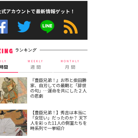
公式アカウントで最新情報ゲット！
ランキング
KING
ILY
WEEKLY
MONTHLY
4時間
週 間
月 間
『豊臣兄弟！』お市と柴田勝
家、自刃しての最期と「辞世
の句」…運命を共にした２人
の悲劇
【豊臣兄弟！】秀吉は本当に
「女狂い」だったのか？ 天下
人を彩った11人の側室たちを
時系列で一挙紹介