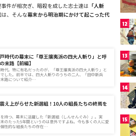
殺事件が相次ぎ、暗殺を成した志士達は
「人斬
回は、そんな
幕末から明治期にかけて起こった代
12
13
戸時代の幕末に「尊王攘夷派の四大人斬り」と呼
の末路【前編】
た時代。特に有名だったのが、「尊王攘夷派の四大人斬り」と
者でした。前半では、四大人斬りのうちの二人、「田中新兵
の末路について紹介…
14
震え上がらせた新選組！10人の組長たちの終焉を
ンを持つ、幕末に活躍した「新選組（しんせんぐみ）」。実
15
末のたった5年間というのは意外ですよね。今も多くの人に愛
、個性的な組長たちの存在…