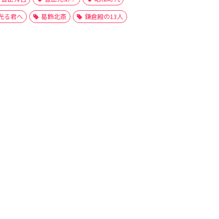
光る君へ
葛飾北斎
鎌倉殿の13人