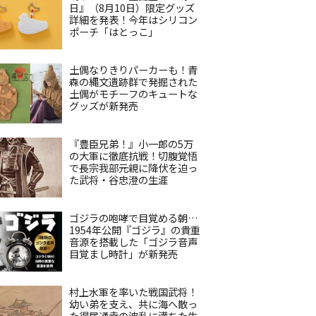
日』（8月10日）限定グッズ
詳細を発表！今年はシリコン
ポーチ「はとっこ」
土偶なりきりパーカーも！青
森の縄文遺跡群で発掘された
土偶がモチーフのキュートな
グッズが新発売
『豊臣兄弟！』小一郎の5万
の大軍に徹底抗戦！切腹覚悟
で長宗我部元親に降伏を迫っ
た武将・谷忠澄の生涯
ゴジラの咆哮で目覚める朝…
1954年公開『ゴジラ』の貴重
音源を搭載した「ゴジラ音声
目覚まし時計」が新発売
村上水軍を率いた戦国武将！
幼い弟を支え、共に海へ散っ
た得居通幸の波乱に満ちた生