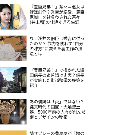
『豊臣兄弟！』茶々＝悪女は
ほぼ創作？秀吉が溺愛、豊臣
家滅亡を背負わされた茶々
(井上和)の壮絶すぎる生涯
なぜ浅井の旧臣は秀吉に従っ
たのか？ 武力を使わず“自分
の味方”に変えた裏工作の技
法とは
『豊臣兄弟！』で描かれた織
田信長の道普請は史実？信長
が実施した街道整備の施策を
紹介
あの装飾は「炎」ではない？
縄文時代の国宝・火焔型土
器、5000年前の人々が刻んだ
謎とデザインの秘密
鳩サブレーの豊島屋が『鳩の