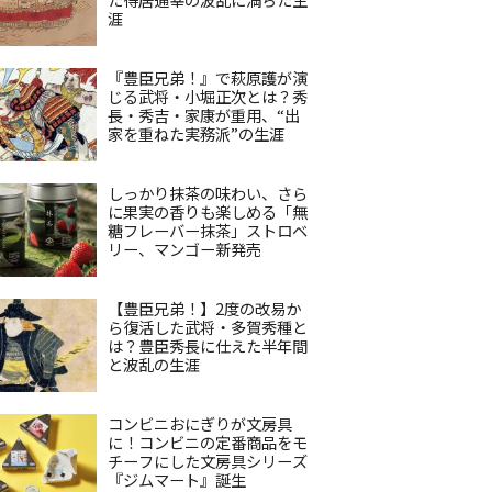
涯
『豊臣兄弟！』で萩原護が演
じる武将・小堀正次とは？秀
長・秀吉・家康が重用、“出
家を重ねた実務派”の生涯
しっかり抹茶の味わい、さら
に果実の香りも楽しめる「無
糖フレーバー抹茶」ストロベ
リー、マンゴー新発売
【豊臣兄弟！】2度の改易か
ら復活した武将・多賀秀種と
は？豊臣秀長に仕えた半年間
と波乱の生涯
コンビニおにぎりが文房具
に！コンビニの定番商品をモ
チーフにした文房具シリーズ
『ジムマート』誕生