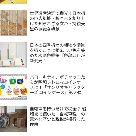
世界遺産決定で脚光！日本初
の巨大都城・藤原京を創り上
げた知られざる女帝・持統天
皇の凄絶な執念
日本の四季折々の植物や情景
を描くことに相応しい色を集
めた水彩色鉛筆『色辞典』が
新発売！
ハローキティ、ポチャッコた
ちが昭和レトロなコインケー
スに！「サンリオキャラクタ
ーズ コインケース」第２弾
自転車を持つだけで税金？ 昭
和まで続いた「自転車税」の
意外な歴史と脱税が横行した
理由