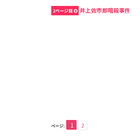
井上佐市郎暗殺事件
2ページ目
1
2
ページ: