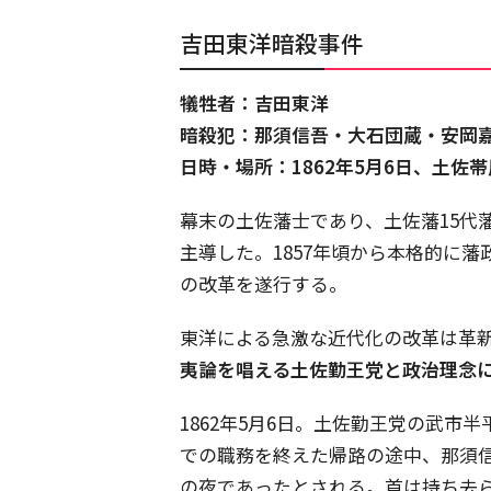
吉田東洋暗殺事件
犠牲者：吉田東洋
暗殺犯：那須信吾・大石団蔵・安岡
日時・場所：1862年5月6日、土佐
幕末の土佐藩士であり、土佐藩15代
主導した。1857年頃から本格的に
の改革を遂行する。
東洋による急激な近代化の改革は革
夷論を唱える土佐勤王党と政治理念
1862年5月6日。土佐勤王党の武
での職務を終えた帰路の途中、那須
の夜であったとされる。首は持ち去