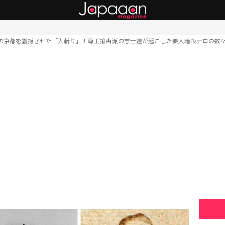
の京都を震撼させた「人斬り」！尊王攘夷派の志士達が起こした要人暗殺テロの数