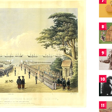
7
8
9
10
11