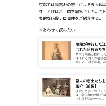
京都では攘夷派の志士による要人暗
り」
と呼ばれ世間を震撼させた。今
表的な暗殺テロ事件をご紹介
する。
※あわせて読みたい！
暗殺が横行した江
ばれた暗殺者たち
幕末は暗殺が横行し
呼ばれる四人の暗殺
衛」と「河上彦斎」
幕末の志士たちを
紹介【前編】
現代にも多くのファ
は、新選組の活動が幕
される理由の一つに