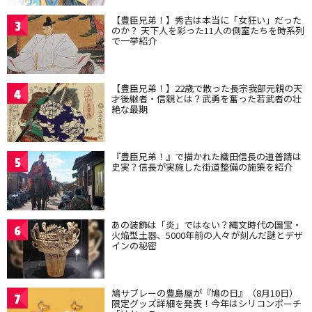
【豊臣兄弟！】秀吉は本当に「女狂い」だった
3
のか？ 天下人を彩った11人の側室たちを時系列
で一挙紹介
【豊臣兄弟！】22歳で散った長宗我部元親の天
4
才後継者・信親とは？武勇を奮った若武者の壮
絶な最期
『豊臣兄弟！』で描かれた織田信長の道普請は
5
史実？信長が実施した街道整備の施策を紹介
あの装飾は「炎」ではない？縄文時代の国宝・
6
火焔型土器、5000年前の人々が刻んだ謎とデザ
インの秘密
鳩サブレーの豊島屋が『鳩の日』（8月10日）
7
限定グッズ詳細を発表！今年はシリコンポーチ