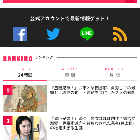
公式アカウントで最新情報ゲット！
ランキング
RANKING
DAILY
WEEKLY
MONTHLY
24時間
週 間
月 間
『豊臣兄弟！』お市と柴田勝家、自刃しての最
1
期と「辞世の句」…運命を共にした２人の悲劇
『豊臣兄弟！』茶々＝悪女はほぼ創作？秀吉が
2
溺愛、豊臣家滅亡を背負わされた茶々(井上和)
の壮絶すぎる生涯