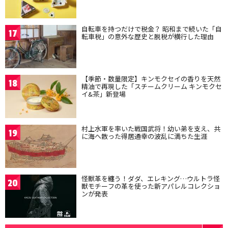
自転車を持つだけで税金？ 昭和まで続いた「自
17
転車税」の意外な歴史と脱税が横行した理由
【季節・数量限定】キンモクセイの香りを天然
18
精油で再現した「スチームクリーム キンモクセ
イ&茶」新登場
村上水軍を率いた戦国武将！幼い弟を支え、共
19
に海へ散った得居通幸の波乱に満ちた生涯
怪獣革を纏う！ダダ、エレキング…ウルトラ怪
20
獣モチーフの革を使った新アパレルコレクショ
ンが発表