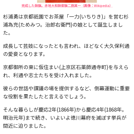
完成した錦旗。赤地大和錦御旗二旒其一（画像：Wikipedia）
杉浦勇は京都祇園でお茶屋「一力(いちりき)」を営む杉
浦為充(ためみつ。治郎右衛門)の娘として誕生しまし
た。
成長して芸妓になったとも言われ、ほどなく大久保利通
の愛妾となります。
京都御所の東に仮住まい(上京区石薬師通寺町)を与えら
れ、利通や志士たちを受け入れました。
彼らの世話や謀議の場を提供するなど、倒幕運動に重要
な役割を果たしたと言えるでしょう。
そんな暮らしが慶応2年(1866年)から慶応4年(1868年。
明治元年)まで続き、いよいよ徳川幕府を滅ぼす挙兵が
間近に迫りました。