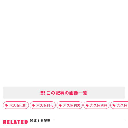
この記事の画像一覧
大久保七熊
大久保利和
大久保利夫
大久保利賢
大久保
関連する記事
RELATED