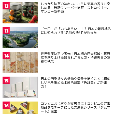
しっかり抹茶の味わい、さらに果実の香りも楽
12
しめる「無糖フレーバー抹茶」ストロベリー、
マンゴー新発売
「一口」が「いもあらい」！？ 日本の難読地名
13
には知られざる“名前の法則”があった
世界遺産決定で脚光！日本初の巨大都城・藤原
14
京を創り上げた知られざる女帝・持統天皇の凄
絶な執念
日本の四季折々の植物や情景を描くことに相応
15
しい色を集めた水彩色鉛筆『色辞典』が新発
売！
コンビニおにぎりが文房具に！コンビニの定番
16
商品をモチーフにした文房具シリーズ『ジムマ
ート』誕生