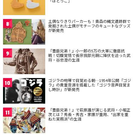
「はとっこ」
土偶なりきりパーカーも！青森の縄文遺跡群で
8
発掘された土偶がモチーフのキュートなグッズ
が新発売
『豊臣兄弟！』小一郎の5万の大軍に徹底抗
9
戦！切腹覚悟で長宗我部元親に降伏を迫った武
将・谷忠澄の生涯
ゴジラの咆哮で目覚める朝…1954年公開『ゴジ
10
ラ』の貴重音源を搭載した「ゴジラ音声目覚ま
し時計」が新発売
『豊臣兄弟！』で萩原護が演じる武将・小堀正
11
次とは？秀長・秀吉・家康が重用、“出家を重
ねた実務派”の生涯