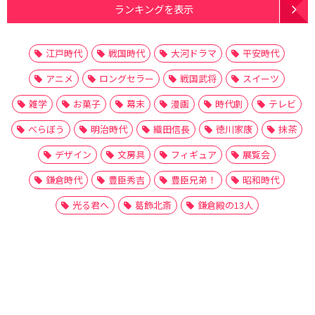
ランキングを表示
江戸時代
戦国時代
大河ドラマ
平安時代
アニメ
ロングセラー
戦国武将
スイーツ
雑学
お菓子
幕末
漫画
時代劇
テレビ
べらぼう
明治時代
織田信長
徳川家康
抹茶
デザイン
文房具
フィギュア
展覧会
鎌倉時代
豊臣秀吉
豊臣兄弟！
昭和時代
光る君へ
葛飾北斎
鎌倉殿の13人