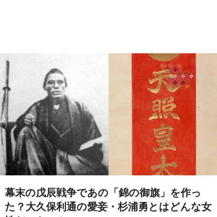
幕末の戊辰戦争であの「錦の御旗」を作っ
た？大久保利通の愛妾・杉浦勇とはどんな女