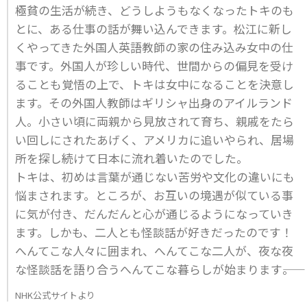
極貧の生活が続き、どうしようもなくなったトキのも
とに、ある仕事の話が舞い込んできます。松江に新し
くやってきた外国人英語教師の家の住み込み女中の仕
事です。外国人が珍しい時代、世間からの偏見を受け
ることも覚悟の上で、トキは女中になることを決意し
ます。その外国人教師はギリシャ出身のアイルランド
人。小さい頃に両親から見放されて育ち、親戚をたら
い回しにされたあげく、アメリカに追いやられ、居場
所を探し続けて日本に流れ着いたのでした。
トキは、初めは言葉が通じない苦労や文化の違いにも
悩まされます。ところが、お互いの境遇が似ている事
に気が付き、だんだんと心が通じるようになっていき
ます。しかも、二人とも怪談話が好きだったのです！
へんてこな人々に囲まれ、へんてこな二人が、夜な夜
な怪談話を語り合うへんてこな暮らしが始まります――。
NHK公式サイトより