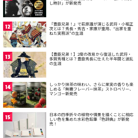
し時計」が新発売
『豊臣兄弟！』で萩原護が演じる武将・小堀正
12
次とは？秀長・秀吉・家康が重用、“出家を重
ねた実務派”の生涯
【豊臣兄弟！】2度の改易から復活した武将・
13
多賀秀種とは？豊臣秀長に仕えた半年間と波乱
の生涯
しっかり抹茶の味わい、さらに果実の香りも楽
14
しめる「無糖フレーバー抹茶」ストロベリー、
マンゴー新発売
日本の四季折々の植物や情景を描くことに相応
15
しい色を集めた水彩色鉛筆『色辞典』が新発
売！