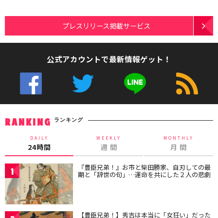
プレスリリース掲載サービス
公式アカウントで最新情報ゲット！
ランキング
RANKING
DAILY
WEEKLY
MONTHLY
24時間
週 間
月 間
『豊臣兄弟！』お市と柴田勝家、自刃しての最
1
期と「辞世の句」…運命を共にした２人の悲劇
【豊臣兄弟！】秀吉は本当に「女狂い」だった