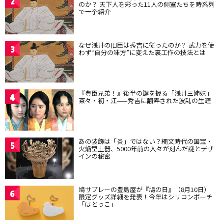
2
のか？ 天下人を彩った11人の側室たちを時系列
で一挙紹介
なぜ浅井の旧臣は秀吉に従ったのか？ 武力を使
3
わず“自分の味方”に変えた裏工作の技法とは
『豊臣兄弟！』後半の鍵を握る「浅井三姉妹」
4
茶々・初・江——秀吉に翻弄された波乱の生涯
あの装飾は「炎」ではない？縄文時代の国宝・
5
火焔型土器、5000年前の人々が刻んだ謎とデザ
インの秘密
鳩サブレーの豊島屋が『鳩の日』（8月10日）
6
限定グッズ詳細を発表！今年はシリコンポーチ
「はとっこ」