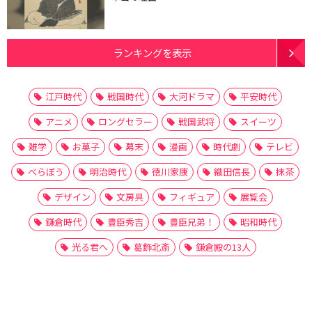
ランキングを表示
江戸時代
戦国時代
大河ドラマ
平安時代
アニメ
ロングセラー
戦国武将
スイーツ
雑学
お菓子
幕末
漫画
時代劇
テレビ
べらぼう
明治時代
徳川家康
織田信長
抹茶
デザイン
文房具
フィギュア
展覧会
鎌倉時代
豊臣秀吉
豊臣兄弟！
昭和時代
光る君へ
葛飾北斎
鎌倉殿の13人