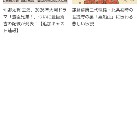
仲野太賀 主演、2026年大河ドラ
鎌倉幕府三代執権・北条泰時の
マ「豊臣兄弟！」ついに豊臣秀
菩提寺の裏「粟船山」に伝わる
吉の配役が発表！【追加キャス
悲しい伝説
ト速報】