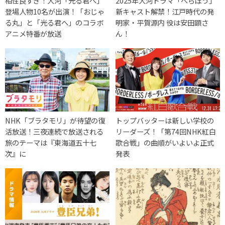
相性良すぎ！大河「光る君へ」
2025年大河ドラマ「べらぼう」
登場人物10名が出演！「おじゃ
新キャスト解禁！江戸時代の発
る丸」と「光る君へ」のコラボ
明家・平賀源内 役は安田顕さ
アニメ特番が放送
ん！
NHK「ブラタモリ」が待望の復
トップバッターは新しい学校の
活放送！三夜連続で放送される
リーダーズ！「第74回NHK紅白
旅のテーマは『東海道五十七
歌合戦」の曲順がいよいよ正式
次』に
発表