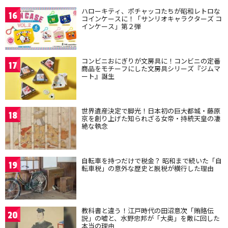
ハローキティ、ポチャッコたちが昭和レトロな
16
コインケースに！「サンリオキャラクターズ コ
インケース」第２弾
コンビニおにぎりが文房具に！コンビニの定番
17
商品をモチーフにした文房具シリーズ『ジムマ
ート』誕生
世界遺産決定で脚光！日本初の巨大都城・藤原
18
京を創り上げた知られざる女帝・持統天皇の凄
絶な執念
自転車を持つだけで税金？ 昭和まで続いた「自
19
転車税」の意外な歴史と脱税が横行した理由
教科書と違う！江戸時代の田沼意次「賄賂伝
20
説」の嘘と、水野忠邦が「大奥」を敵に回した
本当の理由