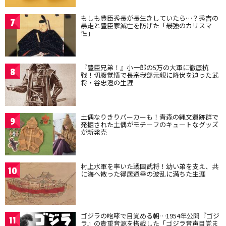
もしも豊臣秀長が長生きしていたら…？秀吉の
7
暴走と豊臣家滅亡を防げた「最強のカリスマ
性」
『豊臣兄弟！』小一郎の5万の大軍に徹底抗
8
戦！切腹覚悟で長宗我部元親に降伏を迫った武
将・谷忠澄の生涯
土偶なりきりパーカーも！青森の縄文遺跡群で
9
発掘された土偶がモチーフのキュートなグッズ
が新発売
村上水軍を率いた戦国武将！幼い弟を支え、共
10
に海へ散った得居通幸の波乱に満ちた生涯
ゴジラの咆哮で目覚める朝…1954年公開『ゴジ
11
ラ』の貴重音源を搭載した「ゴジラ音声目覚ま