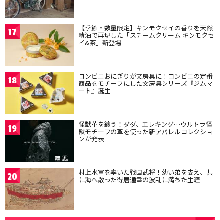
【季節・数量限定】キンモクセイの香りを天然
17
精油で再現した「スチームクリーム キンモクセ
イ&茶」新登場
コンビニおにぎりが文房具に！コンビニの定番
18
商品をモチーフにした文房具シリーズ『ジムマ
ート』誕生
怪獣革を纏う！ダダ、エレキング…ウルトラ怪
19
獣モチーフの革を使った新アパレルコレクショ
ンが発表
村上水軍を率いた戦国武将！幼い弟を支え、共
20
に海へ散った得居通幸の波乱に満ちた生涯