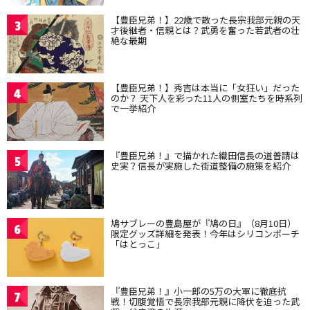
【豊臣兄弟！】22歳で散った長宗我部元親の天
3
才後継者・信親とは？武勇を奮った若武者の壮
絶な最期
【豊臣兄弟！】秀吉は本当に「女狂い」だった
4
のか？ 天下人を彩った11人の側室たちを時系列
で一挙紹介
『豊臣兄弟！』で描かれた織田信長の道普請は
5
史実？信長が実施した街道整備の施策を紹介
鳩サブレーの豊島屋が『鳩の日』（8月10日）
6
限定グッズ詳細を発表！今年はシリコンポーチ
「はとっこ」
『豊臣兄弟！』小一郎の5万の大軍に徹底抗
7
戦！切腹覚悟で長宗我部元親に降伏を迫った武