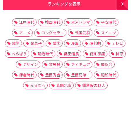
ランキングを表示
江戸時代
戦国時代
大河ドラマ
平安時代
アニメ
ロングセラー
戦国武将
スイーツ
雑学
お菓子
幕末
漫画
時代劇
テレビ
べらぼう
明治時代
織田信長
徳川家康
抹茶
デザイン
文房具
フィギュア
展覧会
鎌倉時代
豊臣秀吉
豊臣兄弟！
昭和時代
光る君へ
葛飾北斎
鎌倉殿の13人