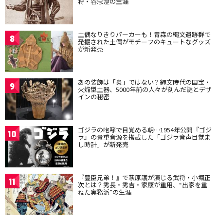
将・谷忠澄の生涯
土偶なりきりパーカーも！青森の縄文遺跡群で
8
発掘された土偶がモチーフのキュートなグッズ
が新発売
あの装飾は「炎」ではない？縄文時代の国宝・
9
火焔型土器、5000年前の人々が刻んだ謎とデザ
インの秘密
ゴジラの咆哮で目覚める朝…1954年公開『ゴジ
10
ラ』の貴重音源を搭載した「ゴジラ音声目覚ま
し時計」が新発売
『豊臣兄弟！』で萩原護が演じる武将・小堀正
11
次とは？秀長・秀吉・家康が重用、“出家を重
ねた実務派”の生涯