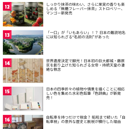
しっかり抹茶の味わい、さらに果実の香りも楽
12
しめる「無糖フレーバー抹茶」ストロベリー、
マンゴー新発売
「一口」が「いもあらい」！？ 日本の難読地名
13
には知られざる“名前の法則”があった
世界遺産決定で脚光！日本初の巨大都城・藤原
14
京を創り上げた知られざる女帝・持統天皇の凄
絶な執念
日本の四季折々の植物や情景を描くことに相応
15
しい色を集めた水彩色鉛筆『色辞典』が新発
売！
自転車を持つだけで税金？ 昭和まで続いた「自
16
転車税」の意外な歴史と脱税が横行した理由