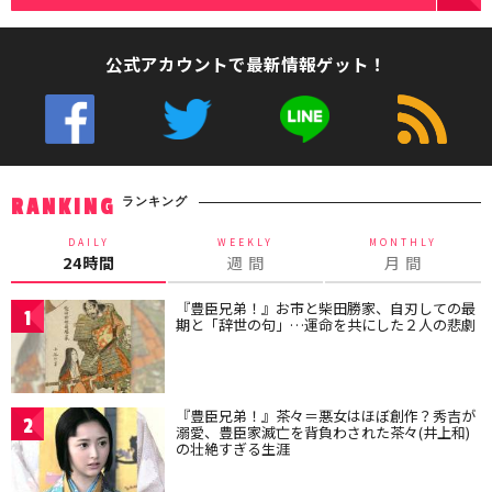
公式アカウントで最新情報ゲット！
ランキング
RANKING
DAILY
WEEKLY
MONTHLY
24時間
週 間
月 間
『豊臣兄弟！』お市と柴田勝家、自刃しての最
1
期と「辞世の句」…運命を共にした２人の悲劇
『豊臣兄弟！』茶々＝悪女はほぼ創作？秀吉が
2
溺愛、豊臣家滅亡を背負わされた茶々(井上和)
の壮絶すぎる生涯