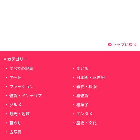
トップに戻る
カテゴリー
すべての記事
まとめ
アート
日本画・浮世絵
ファッション
着物・和服
雑貨・インテリア
和雑貨
グルメ
和菓子
観光・地域
エンタメ
暮らし
歴史・文化
古写真