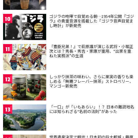
ゴジラの咆哮で目覚める朝…1954年公開『ゴジ
10
ラ』の貴重音源を搭載した「ゴジラ音声目覚ま
し時計」が新発売
『豊臣兄弟！』で萩原護が演じる武将・小堀正
11
次とは？秀長・秀吉・家康が重用、“出家を重
ねた実務派”の生涯
しっかり抹茶の味わい、さらに果実の香りも楽
12
しめる「無糖フレーバー抹茶」ストロベリー、
マンゴー新発売
「一口」が「いもあらい」！？ 日本の難読地名
13
には知られざる“名前の法則”があった
世界遺産決定で脚光！日本初の巨大都城・藤原