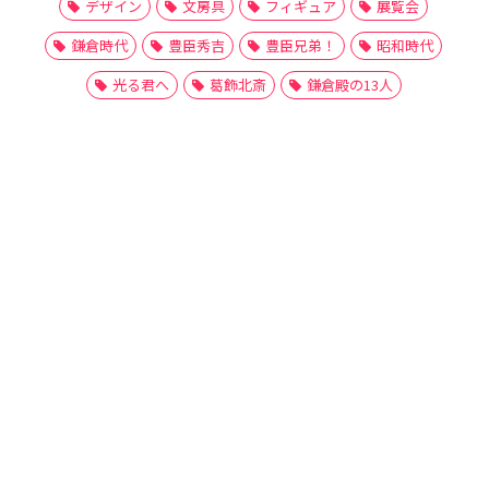
デザイン
文房具
フィギュア
展覧会
鎌倉時代
豊臣秀吉
豊臣兄弟！
昭和時代
光る君へ
葛飾北斎
鎌倉殿の13人