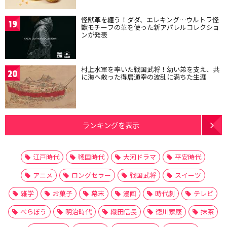
怪獣革を纏う！ダダ、エレキング…ウルトラ怪
19
獣モチーフの革を使った新アパレルコレクショ
ンが発表
村上水軍を率いた戦国武将！幼い弟を支え、共
20
に海へ散った得居通幸の波乱に満ちた生涯
ランキングを表示
江戸時代
戦国時代
大河ドラマ
平安時代
アニメ
ロングセラー
戦国武将
スイーツ
雑学
お菓子
幕末
漫画
時代劇
テレビ
べらぼう
明治時代
織田信長
徳川家康
抹茶