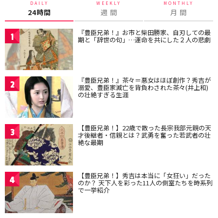
DAILY
WEEKLY
MONTHLY
24時間
週 間
月 間
『豊臣兄弟！』お市と柴田勝家、自刃しての最
1
期と「辞世の句」…運命を共にした２人の悲劇
『豊臣兄弟！』茶々＝悪女はほぼ創作？秀吉が
2
溺愛、豊臣家滅亡を背負わされた茶々(井上和)
の壮絶すぎる生涯
【豊臣兄弟！】22歳で散った長宗我部元親の天
3
才後継者・信親とは？武勇を奮った若武者の壮
絶な最期
【豊臣兄弟！】秀吉は本当に「女狂い」だった
4
のか？ 天下人を彩った11人の側室たちを時系列
で一挙紹介