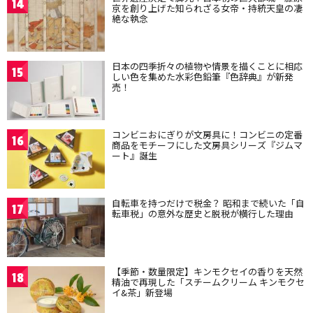
14
京を創り上げた知られざる女帝・持統天皇の凄
絶な執念
日本の四季折々の植物や情景を描くことに相応
15
しい色を集めた水彩色鉛筆『色辞典』が新発
売！
コンビニおにぎりが文房具に！コンビニの定番
16
商品をモチーフにした文房具シリーズ『ジムマ
ート』誕生
自転車を持つだけで税金？ 昭和まで続いた「自
17
転車税」の意外な歴史と脱税が横行した理由
【季節・数量限定】キンモクセイの香りを天然
18
精油で再現した「スチームクリーム キンモクセ
イ&茶」新登場