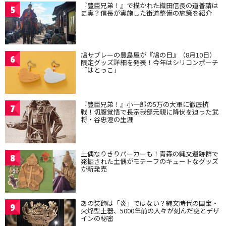
『豊臣兄弟！』で描かれた織田信長の道普請は
5
史実？信長が実施した街道整備の施策を紹介
鳩サブレーの豊島屋が『鳩の日』（8月10日）
6
限定グッズ詳細を発表！今年はシリコンポーチ
「はとっこ」
『豊臣兄弟！』小一郎の5万の大軍に徹底抗
7
戦！切腹覚悟で長宗我部元親に降伏を迫った武
将・谷忠澄の生涯
土偶なりきりパーカーも！青森の縄文遺跡群で
8
発掘された土偶がモチーフのキュートなグッズ
が新発売
あの装飾は「炎」ではない？縄文時代の国宝・
9
火焔型土器、5000年前の人々が刻んだ謎とデザ
インの秘密