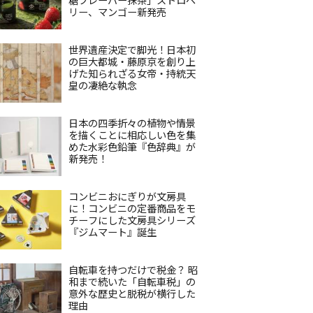
リー、マンゴー新発売
世界遺産決定で脚光！日本初
の巨大都城・藤原京を創り上
げた知られざる女帝・持統天
皇の凄絶な執念
日本の四季折々の植物や情景
を描くことに相応しい色を集
めた水彩色鉛筆『色辞典』が
新発売！
コンビニおにぎりが文房具
に！コンビニの定番商品をモ
チーフにした文房具シリーズ
『ジムマート』誕生
自転車を持つだけで税金？ 昭
和まで続いた「自転車税」の
意外な歴史と脱税が横行した
理由