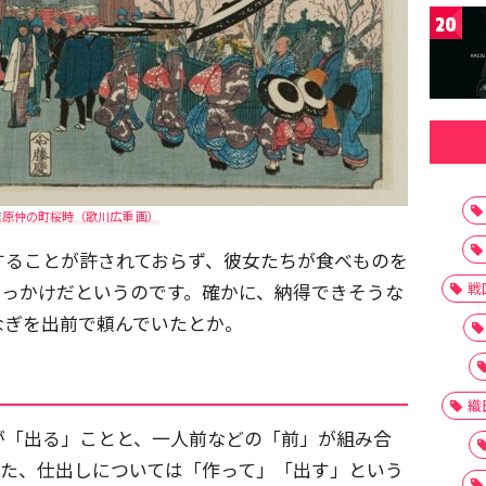
20
吉原仲の町桜時（歌川広重 画）
することが許されておらず、彼女たちが食べものを
戦
きっかけだというのです。確かに、納得できそうな
なぎを出前で頼んでいたとか。
織
が「出る」ことと、一人前などの「前」が組み合
また、仕出しについては「作って」「出す」という