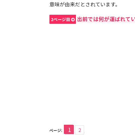
意味が由来だとされています。
出前では何が運ばれて
2ページ目
1
2
ページ: