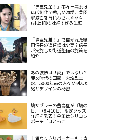
『豊臣兄弟！』茶々＝悪女は
ほぼ創作？秀吉が溺愛、豊臣
家滅亡を背負わされた茶々
(井上和)の壮絶すぎる生涯
『豊臣兄弟！』で描かれた織
田信長の道普請は史実？信長
が実施した街道整備の施策を
紹介
あの装飾は「炎」ではない？
縄文時代の国宝・火焔型土
器、5000年前の人々が刻んだ
謎とデザインの秘密
鳩サブレーの豊島屋が『鳩の
日』（8月10日）限定グッズ
詳細を発表！今年はシリコン
ポーチ「はとっこ」
土偶なりきりパーカーも！青