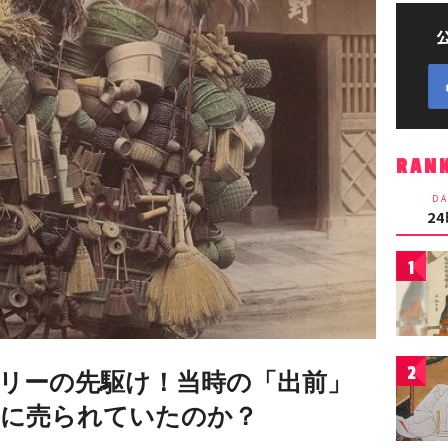
RAN
DA
2
1
2
リーの先駆け！当時の「出前」
に売られていたのか？