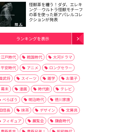
怪獣革を纏う！ダダ、エレキ
ング…ウルトラ怪獣モチーフ
の革を使った新アパレルコレ
クションが発表
ランキングを表示
江戸時代
戦国時代
大河ドラマ
平安時代
アニメ
ロングセラー
国武将
スイーツ
雑学
お菓子
幕末
漫画
時代劇
テレビ
べらぼう
明治時代
徳川家康
田信長
抹茶
デザイン
文房具
フィギュア
展覧会
鎌倉時代
豊臣秀吉
豊臣兄弟！
昭和時代