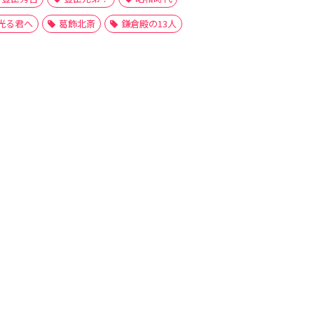
光る君へ
葛飾北斎
鎌倉殿の13人