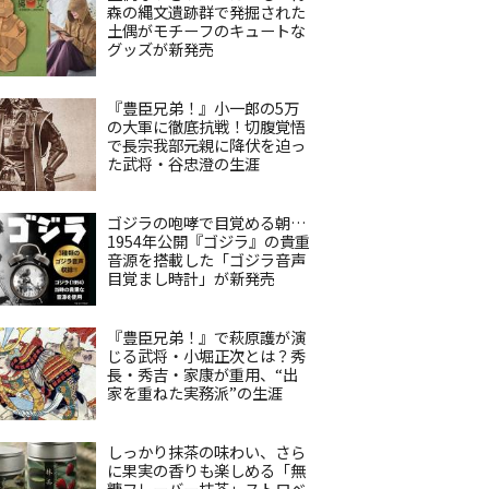
森の縄文遺跡群で発掘された
土偶がモチーフのキュートな
グッズが新発売
『豊臣兄弟！』小一郎の5万
の大軍に徹底抗戦！切腹覚悟
で長宗我部元親に降伏を迫っ
た武将・谷忠澄の生涯
ゴジラの咆哮で目覚める朝…
1954年公開『ゴジラ』の貴重
音源を搭載した「ゴジラ音声
目覚まし時計」が新発売
『豊臣兄弟！』で萩原護が演
じる武将・小堀正次とは？秀
長・秀吉・家康が重用、“出
家を重ねた実務派”の生涯
しっかり抹茶の味わい、さら
に果実の香りも楽しめる「無
糖フレーバー抹茶」ストロベ