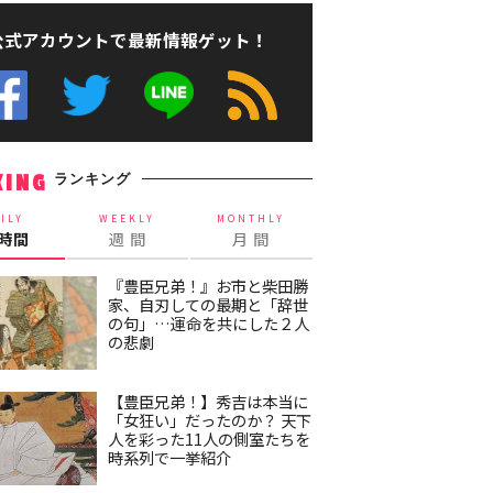
公式アカウントで最新情報ゲット！
ランキング
KING
ILY
WEEKLY
MONTHLY
4時間
週 間
月 間
『豊臣兄弟！』お市と柴田勝
家、自刃しての最期と「辞世
の句」…運命を共にした２人
の悲劇
【豊臣兄弟！】秀吉は本当に
「女狂い」だったのか？ 天下
人を彩った11人の側室たちを
時系列で一挙紹介