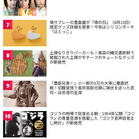
鳩サブレーの豊島屋が『鳩の日』（8月10日）
7
限定グッズ詳細を発表！今年はシリコンポーチ
「はとっこ」
土偶なりきりパーカーも！青森の縄文遺跡群で
8
発掘された土偶がモチーフのキュートなグッズ
が新発売
『豊臣兄弟！』小一郎の5万の大軍に徹底抗
9
戦！切腹覚悟で長宗我部元親に降伏を迫った武
将・谷忠澄の生涯
ゴジラの咆哮で目覚める朝…1954年公開『ゴジ
10
ラ』の貴重音源を搭載した「ゴジラ音声目覚ま
し時計」が新発売