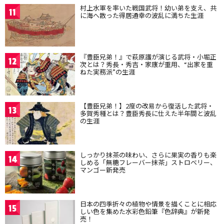
村上水軍を率いた戦国武将！幼い弟を支え、共
11
に海へ散った得居通幸の波乱に満ちた生涯
『豊臣兄弟！』で萩原護が演じる武将・小堀正
12
次とは？秀長・秀吉・家康が重用、“出家を重
ねた実務派”の生涯
【豊臣兄弟！】2度の改易から復活した武将・
13
多賀秀種とは？豊臣秀長に仕えた半年間と波乱
の生涯
しっかり抹茶の味わい、さらに果実の香りも楽
14
しめる「無糖フレーバー抹茶」ストロベリー、
マンゴー新発売
日本の四季折々の植物や情景を描くことに相応
15
しい色を集めた水彩色鉛筆『色辞典』が新発
売！