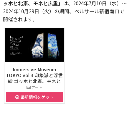
ッホと北斎、モネと広重」
は、2024年7月10日（水）～
2024年10月29日（火）の期間、ベルサール新宿南口で
開催されます。
Immersive Museum
TOKYO vol.3 印象派と浮世
絵 ゴッホと北斎、モネと
広重
アート
最新情報をゲット