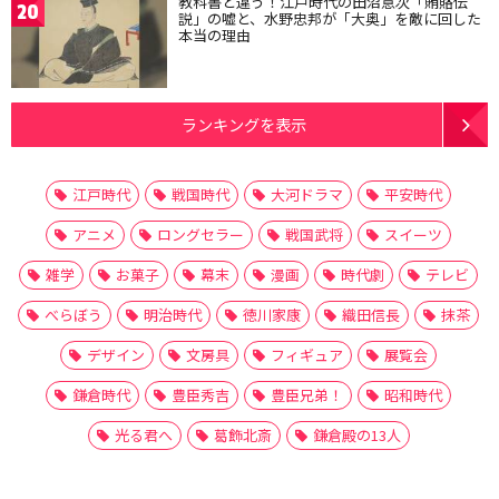
教科書と違う！江戸時代の田沼意次「賄賂伝
20
説」の嘘と、水野忠邦が「大奥」を敵に回した
本当の理由
ランキングを表示
江戸時代
戦国時代
大河ドラマ
平安時代
アニメ
ロングセラー
戦国武将
スイーツ
雑学
お菓子
幕末
漫画
時代劇
テレビ
べらぼう
明治時代
徳川家康
織田信長
抹茶
デザイン
文房具
フィギュア
展覧会
鎌倉時代
豊臣秀吉
豊臣兄弟！
昭和時代
光る君へ
葛飾北斎
鎌倉殿の13人