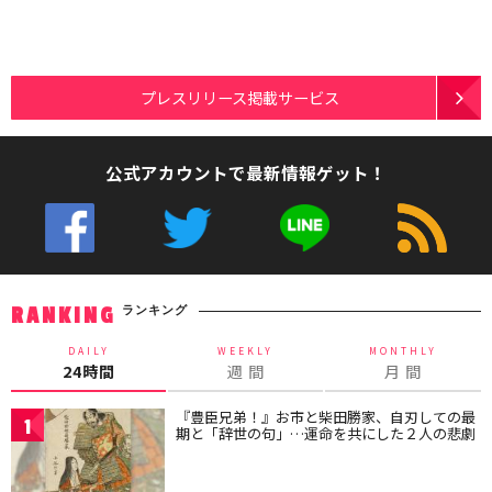
プレスリリース掲載サービス
公式アカウントで最新情報ゲット！
ランキング
RANKING
DAILY
WEEKLY
MONTHLY
24時間
週 間
月 間
『豊臣兄弟！』お市と柴田勝家、自刃しての最
1
期と「辞世の句」…運命を共にした２人の悲劇