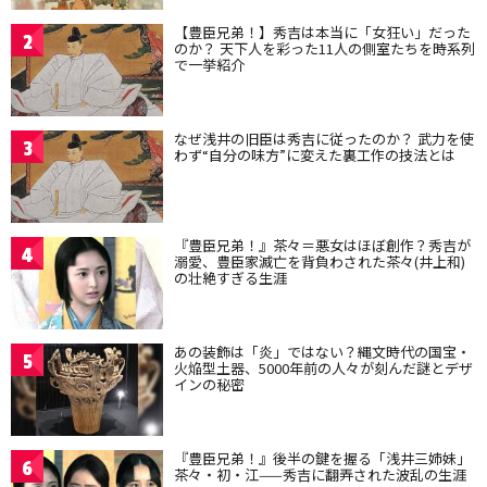
【豊臣兄弟！】秀吉は本当に「女狂い」だった
2
のか？ 天下人を彩った11人の側室たちを時系列
で一挙紹介
なぜ浅井の旧臣は秀吉に従ったのか？ 武力を使
3
わず“自分の味方”に変えた裏工作の技法とは
『豊臣兄弟！』茶々＝悪女はほぼ創作？秀吉が
4
溺愛、豊臣家滅亡を背負わされた茶々(井上和)
の壮絶すぎる生涯
あの装飾は「炎」ではない？縄文時代の国宝・
5
火焔型土器、5000年前の人々が刻んだ謎とデザ
インの秘密
『豊臣兄弟！』後半の鍵を握る「浅井三姉妹」
6
茶々・初・江——秀吉に翻弄された波乱の生涯