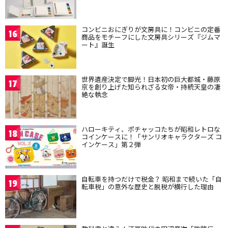
コンビニおにぎりが文房具に！コンビニの定番
16
商品をモチーフにした文房具シリーズ『ジムマ
ート』誕生
世界遺産決定で脚光！日本初の巨大都城・藤原
17
京を創り上げた知られざる女帝・持統天皇の凄
絶な執念
ハローキティ、ポチャッコたちが昭和レトロな
18
コインケースに！「サンリオキャラクターズ コ
インケース」第２弾
自転車を持つだけで税金？ 昭和まで続いた「自
19
転車税」の意外な歴史と脱税が横行した理由