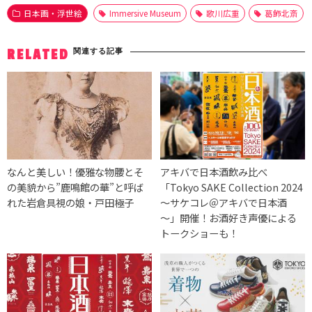
日本画・浮世絵
Immersive Museum
歌川広重
葛飾北斎
関連する記事
RELATED
なんと美しい！優雅な物腰とそ
アキバで日本酒飲み比べ
の美貌から”鹿鳴館の華”と呼ば
「Tokyo SAKE Collection 2024
れた岩倉具視の娘・戸田極子
～サケコレ＠アキバで日本酒
～」開催！お酒好き声優による
トークショーも！