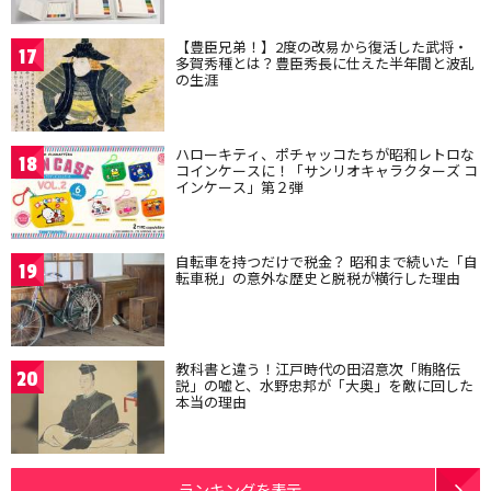
【豊臣兄弟！】2度の改易から復活した武将・
17
多賀秀種とは？豊臣秀長に仕えた半年間と波乱
の生涯
ハローキティ、ポチャッコたちが昭和レトロな
18
コインケースに！「サンリオキャラクターズ コ
インケース」第２弾
自転車を持つだけで税金？ 昭和まで続いた「自
19
転車税」の意外な歴史と脱税が横行した理由
教科書と違う！江戸時代の田沼意次「賄賂伝
20
説」の嘘と、水野忠邦が「大奥」を敵に回した
本当の理由
ランキングを表示