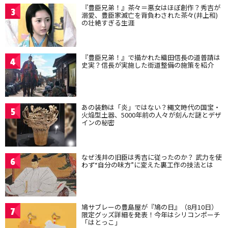
『豊臣兄弟！』茶々＝悪女はほぼ創作？秀吉が
3
溺愛、豊臣家滅亡を背負わされた茶々(井上和)
の壮絶すぎる生涯
『豊臣兄弟！』で描かれた織田信長の道普請は
4
史実？信長が実施した街道整備の施策を紹介
あの装飾は「炎」ではない？縄文時代の国宝・
5
火焔型土器、5000年前の人々が刻んだ謎とデザ
インの秘密
なぜ浅井の旧臣は秀吉に従ったのか？ 武力を使
6
わず“自分の味方”に変えた裏工作の技法とは
鳩サブレーの豊島屋が『鳩の日』（8月10日）
7
限定グッズ詳細を発表！今年はシリコンポーチ
「はとっこ」