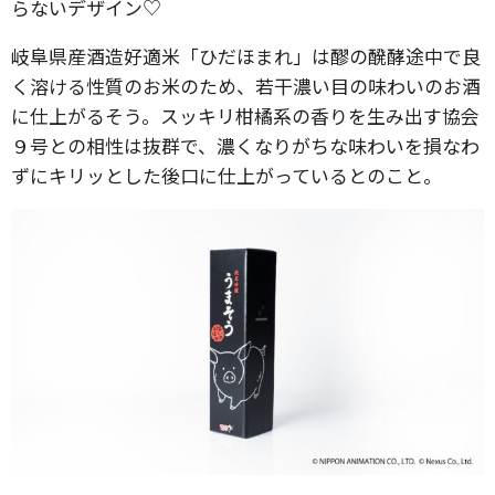
らないデザイン♡
岐阜県産酒造好適米「ひだほまれ」は醪の醗酵途中で良
く溶ける性質のお米のため、若干濃い目の味わいのお酒
に仕上がるそう。スッキリ柑橘系の香りを生み出す協会
９号との相性は抜群で、濃くなりがちな味わいを損なわ
ずにキリッとした後口に仕上がっているとのこと。