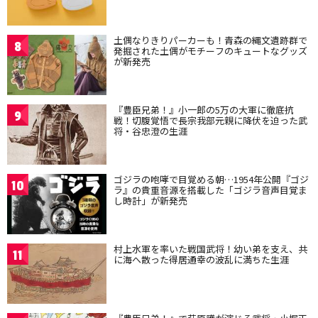
土偶なりきりパーカーも！青森の縄文遺跡群で
8
発掘された土偶がモチーフのキュートなグッズ
が新発売
『豊臣兄弟！』小一郎の5万の大軍に徹底抗
9
戦！切腹覚悟で長宗我部元親に降伏を迫った武
将・谷忠澄の生涯
ゴジラの咆哮で目覚める朝…1954年公開『ゴジ
10
ラ』の貴重音源を搭載した「ゴジラ音声目覚ま
し時計」が新発売
村上水軍を率いた戦国武将！幼い弟を支え、共
11
に海へ散った得居通幸の波乱に満ちた生涯