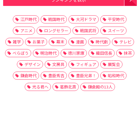
江戸時代
戦国時代
大河ドラマ
平安時代
アニメ
ロングセラー
戦国武将
スイーツ
雑学
お菓子
幕末
漫画
時代劇
テレビ
べらぼう
明治時代
徳川家康
織田信長
抹茶
デザイン
文房具
フィギュア
展覧会
鎌倉時代
豊臣秀吉
豊臣兄弟！
昭和時代
光る君へ
葛飾北斎
鎌倉殿の13人