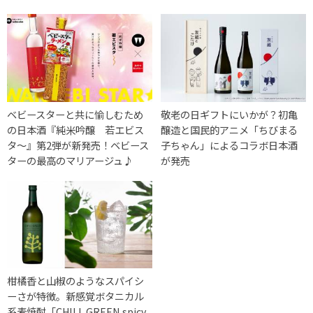
ベビースターと共に愉しむため
敬老の日ギフトにいかが？初亀
の日本酒『純米吟醸 若エビス
醸造と国民的アニメ「ちびまる
タ～』第2弾が新発売！ベビース
子ちゃん」によるコラボ日本酒
ターの最高のマリアージュ♪
が発売
柑橘香と山椒のようなスパイシ
ーさが特徴。新感覚ボタニカル
系麦焼酎「CHILL GREEN spicy