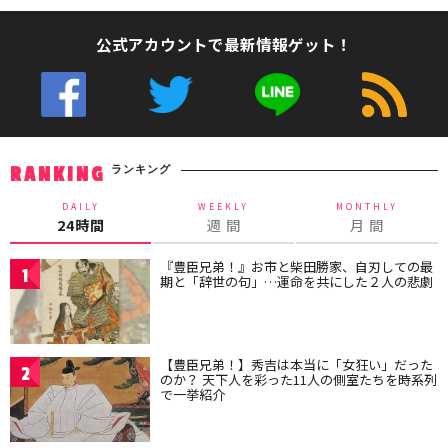
公式アカウントで最新情報ゲット！
ランキング
RANKING
DAILY
WEEKLY
MONTHLY
24時間
週 間
月 間
『豊臣兄弟！』お市と柴田勝家、自刃しての最
1
期と「辞世の句」…運命を共にした２人の悲劇
【豊臣兄弟！】秀吉は本当に「女狂い」だった
2
のか？ 天下人を彩った11人の側室たちを時系列
で一挙紹介