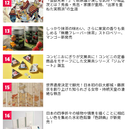
『豊臣兄弟！』で萩原護が演じる武将・小堀正
12
次とは？秀長・秀吉・家康が重用、“出家を重
ねた実務派”の生涯
しっかり抹茶の味わい、さらに果実の香りも楽
13
しめる「無糖フレーバー抹茶」ストロベリー、
マンゴー新発売
コンビニおにぎりが文房具に！コンビニの定番
14
商品をモチーフにした文房具シリーズ『ジムマ
ート』誕生
世界遺産決定で脚光！日本初の巨大都城・藤原
15
京を創り上げた知られざる女帝・持統天皇の凄
絶な執念
日本の四季折々の植物や情景を描くことに相応
16
しい色を集めた水彩色鉛筆『色辞典』が新発
売！