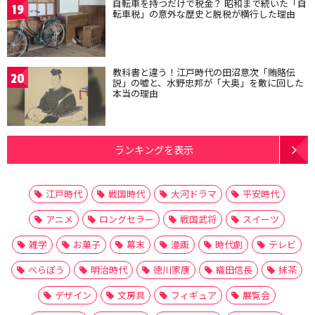
自転車を持つだけで税金？ 昭和まで続いた「自
19
転車税」の意外な歴史と脱税が横行した理由
教科書と違う！江戸時代の田沼意次「賄賂伝
20
説」の嘘と、水野忠邦が「大奥」を敵に回した
本当の理由
ランキングを表示
江戸時代
戦国時代
大河ドラマ
平安時代
アニメ
ロングセラー
戦国武将
スイーツ
雑学
お菓子
幕末
漫画
時代劇
テレビ
べらぼう
明治時代
徳川家康
織田信長
抹茶
デザイン
文房具
フィギュア
展覧会