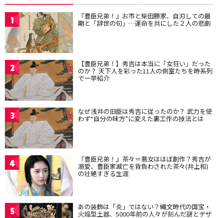
『豊臣兄弟！』お市と柴田勝家、自刃しての最
1
期と「辞世の句」…運命を共にした２人の悲劇
【豊臣兄弟！】秀吉は本当に「女狂い」だった
2
のか？ 天下人を彩った11人の側室たちを時系列
で一挙紹介
なぜ浅井の旧臣は秀吉に従ったのか？ 武力を使
3
わず“自分の味方”に変えた裏工作の技法とは
『豊臣兄弟！』茶々＝悪女はほぼ創作？秀吉が
4
溺愛、豊臣家滅亡を背負わされた茶々(井上和)
の壮絶すぎる生涯
あの装飾は「炎」ではない？縄文時代の国宝・
5
火焔型土器、5000年前の人々が刻んだ謎とデザ