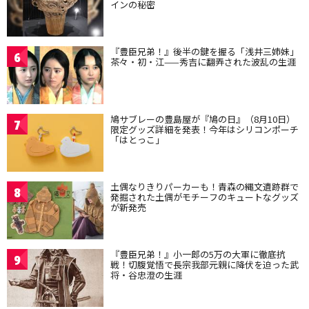
インの秘密
『豊臣兄弟！』後半の鍵を握る「浅井三姉妹」
6
茶々・初・江——秀吉に翻弄された波乱の生涯
鳩サブレーの豊島屋が『鳩の日』（8月10日）
7
限定グッズ詳細を発表！今年はシリコンポーチ
「はとっこ」
土偶なりきりパーカーも！青森の縄文遺跡群で
8
発掘された土偶がモチーフのキュートなグッズ
が新発売
『豊臣兄弟！』小一郎の5万の大軍に徹底抗
9
戦！切腹覚悟で長宗我部元親に降伏を迫った武
将・谷忠澄の生涯