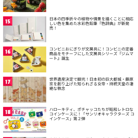
日本の四季折々の植物や情景を描くことに相応
15
しい色を集めた水彩色鉛筆『色辞典』が新発
売！
コンビニおにぎりが文房具に！コンビニの定番
16
商品をモチーフにした文房具シリーズ『ジムマ
ート』誕生
世界遺産決定で脚光！日本初の巨大都城・藤原
17
京を創り上げた知られざる女帝・持統天皇の凄
絶な執念
ハローキティ、ポチャッコたちが昭和レトロな
18
コインケースに！「サンリオキャラクターズ コ
インケース」第２弾