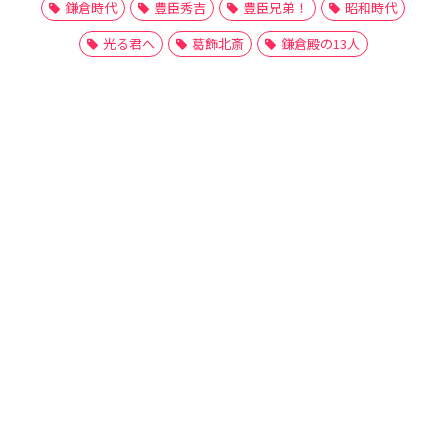
鎌倉時代
豊臣秀吉
豊臣兄弟！
昭和時代
光る君へ
葛飾北斎
鎌倉殿の13人