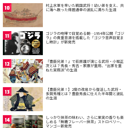
村上水軍を率いた戦国武将！幼い弟を支え、共
10
に海へ散った得居通幸の波乱に満ちた生涯
ゴジラの咆哮で目覚める朝…1954年公開『ゴジ
11
ラ』の貴重音源を搭載した「ゴジラ音声目覚ま
し時計」が新発売
『豊臣兄弟！』で萩原護が演じる武将・小堀正
12
次とは？秀長・秀吉・家康が重用、“出家を重
ねた実務派”の生涯
【豊臣兄弟！】2度の改易から復活した武将・
13
多賀秀種とは？豊臣秀長に仕えた半年間と波乱
の生涯
しっかり抹茶の味わい、さらに果実の香りも楽
14
しめる「無糖フレーバー抹茶」ストロベリー、
マンゴー新発売