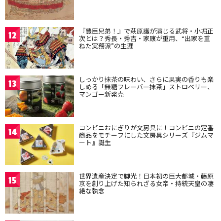
『豊臣兄弟！』で萩原護が演じる武将・小堀正
12
次とは？秀長・秀吉・家康が重用、“出家を重
ねた実務派”の生涯
しっかり抹茶の味わい、さらに果実の香りも楽
13
しめる「無糖フレーバー抹茶」ストロベリー、
マンゴー新発売
コンビニおにぎりが文房具に！コンビニの定番
14
商品をモチーフにした文房具シリーズ『ジムマ
ート』誕生
世界遺産決定で脚光！日本初の巨大都城・藤原
15
京を創り上げた知られざる女帝・持統天皇の凄
絶な執念