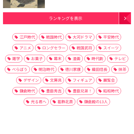
ランキングを表示
江戸時代
戦国時代
大河ドラマ
平安時代
アニメ
ロングセラー
戦国武将
スイーツ
雑学
お菓子
幕末
漫画
時代劇
テレビ
べらぼう
明治時代
徳川家康
織田信長
抹茶
デザイン
文房具
フィギュア
展覧会
鎌倉時代
豊臣秀吉
豊臣兄弟！
昭和時代
光る君へ
葛飾北斎
鎌倉殿の13人