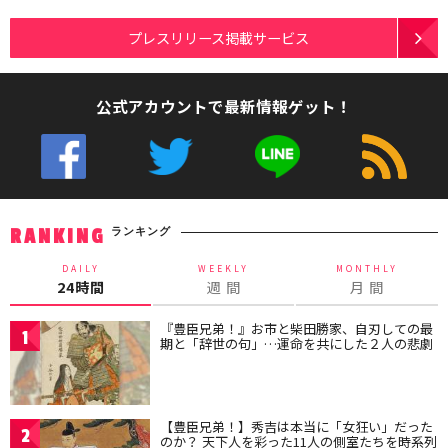
プレスリリース掲載サービス
公式アカウントで最新情報ゲット！
ランキング
RANKING
DAILY
WEEKLY
MONTHLY
24時間
週 間
月 間
『豊臣兄弟！』お市と柴田勝家、自刃しての最
1
期と「辞世の句」…運命を共にした２人の悲劇
【豊臣兄弟！】秀吉は本当に「女狂い」だった
2
のか？ 天下人を彩った11人の側室たちを時系列