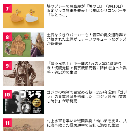
鳩サブレーの豊島屋が『鳩の日』（8月10日）
7
限定グッズ詳細を発表！今年はシリコンポーチ
「はとっこ」
土偶なりきりパーカーも！青森の縄文遺跡群で
8
発掘された土偶がモチーフのキュートなグッズ
が新発売
『豊臣兄弟！』小一郎の5万の大軍に徹底抗
9
戦！切腹覚悟で長宗我部元親に降伏を迫った武
将・谷忠澄の生涯
ゴジラの咆哮で目覚める朝…1954年公開『ゴジ
10
ラ』の貴重音源を搭載した「ゴジラ音声目覚ま
し時計」が新発売
村上水軍を率いた戦国武将！幼い弟を支え、共
11
に海へ散った得居通幸の波乱に満ちた生涯