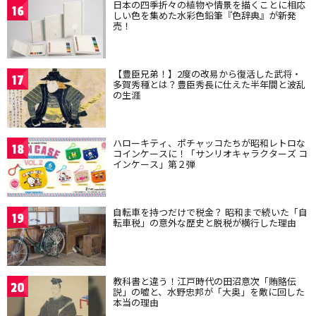
日本の四季折々の植物や情景を描くことに相応
16
しい色を集めた水彩色鉛筆『色辞典』が新発
売！
【豊臣兄弟！】2度の改易から復活した武将・
17
多賀秀種とは？豊臣秀長に仕えた半年間と波乱
の生涯
ハローキティ、ポチャッコたちが昭和レトロな
18
コインケースに！「サンリオキャラクターズ コ
インケース」第２弾
自転車を持つだけで税金？ 昭和まで続いた「自
19
転車税」の意外な歴史と脱税が横行した理由
教科書と違う！江戸時代の田沼意次「賄賂伝
20
説」の嘘と、水野忠邦が「大奥」を敵に回した
本当の理由