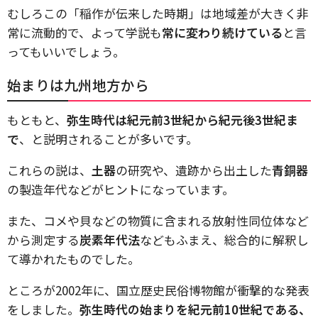
むしろこの「稲作が伝来した時期」は地域差が大きく非
常に流動的で、よって学説も
常に変わり続けている
と言
ってもいいでしょう。
始まりは九州地方から
もともと、
弥生時代は紀元前3世紀から紀元後3世紀ま
で
、と説明されることが多いです。
これらの説は、
土器
の研究や、遺跡から出土した
青銅器
の製造年代などがヒントになっています。
また、コメや貝などの物質に含まれる放射性同位体など
から測定する
炭素年代法
などもふまえ、総合的に解釈し
て導かれたものでした。
ところが2002年に、国立歴史民俗博物館が衝撃的な発表
をしました。
弥生時代の始まりを紀元前10世紀である、