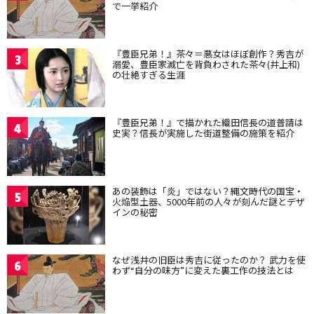
で一挙紹介
『豊臣兄弟！』茶々＝悪女はほぼ創作？秀吉が
3
溺愛、豊臣家滅亡を背負わされた茶々(井上和)
の壮絶すぎる生涯
『豊臣兄弟！』で描かれた織田信長の道普請は
4
史実？信長が実施した街道整備の施策を紹介
あの装飾は「炎」ではない？縄文時代の国宝・
5
火焔型土器、5000年前の人々が刻んだ謎とデザ
インの秘密
なぜ浅井の旧臣は秀吉に従ったのか？ 武力を使
6
わず“自分の味方”に変えた裏工作の技法とは