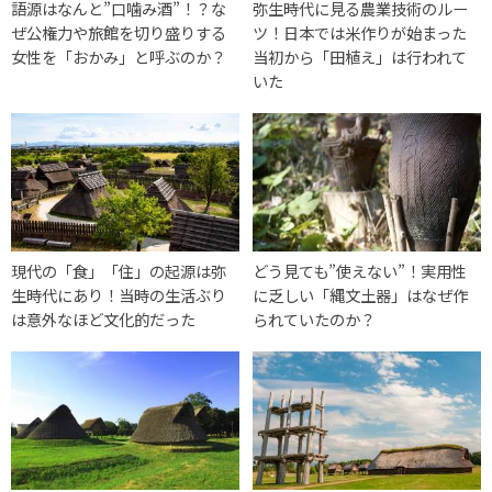
語源はなんと”口噛み酒”！？な
弥生時代に見る農業技術のルー
ぜ公権力や旅館を切り盛りする
ツ！日本では米作りが始まった
女性を「おかみ」と呼ぶのか？
当初から「田植え」は行われて
いた
現代の「食」「住」の起源は弥
どう見ても”使えない”！実用性
生時代にあり！当時の生活ぶり
に乏しい「縄文土器」はなぜ作
は意外なほど文化的だった
られていたのか？