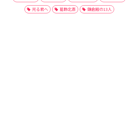
光る君へ
葛飾北斎
鎌倉殿の13人