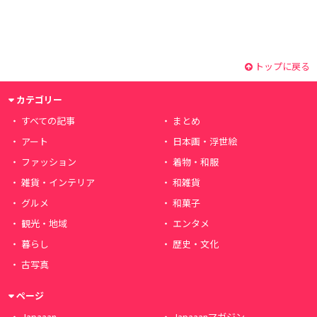
トップに戻る
カテゴリー
すべての記事
まとめ
アート
日本画・浮世絵
ファッション
着物・和服
雑貨・インテリア
和雑貨
グルメ
和菓子
観光・地域
エンタメ
暮らし
歴史・文化
古写真
ページ
Japaaan
Japaaanマガジン