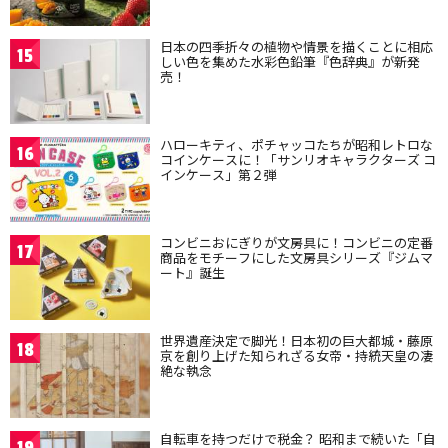
日本の四季折々の植物や情景を描くことに相応
15
しい色を集めた水彩色鉛筆『色辞典』が新発
売！
ハローキティ、ポチャッコたちが昭和レトロな
16
コインケースに！「サンリオキャラクターズ コ
インケース」第２弾
コンビニおにぎりが文房具に！コンビニの定番
17
商品をモチーフにした文房具シリーズ『ジムマ
ート』誕生
世界遺産決定で脚光！日本初の巨大都城・藤原
18
京を創り上げた知られざる女帝・持統天皇の凄
絶な執念
自転車を持つだけで税金？ 昭和まで続いた「自