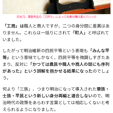
日本刀。豊臣秀吉の「刀狩り」によって兵農分離は進んでいった
「工商」は
職人と商人ですが、二つの身分間に差異はあ
りません。これらは一括りにされて
「町人」
と呼ばれて
いました。
したがって明治維新の四民平等という表現も
「みんな平
等」
という意味でしかなく、四民平等を強調しすぎたあ
まり、反対に
「かつては農民や職人や商人の間にも序列
があった」という誤解を抱かせる結果になった
のでしょ
う。
何より「三族」、つまり明治になって導入された
華族・
士族・平民という新しい身分再編と適合しない
ので、明
治時代の政策をあらわす言葉としては相応しくないと考
えられるようになりました。