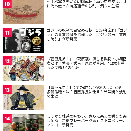
村上水軍を率いた戦国武将！幼い弟を支え、共
10
に海へ散った得居通幸の波乱に満ちた生涯
ゴジラの咆哮で目覚める朝…1954年公開『ゴジ
11
ラ』の貴重音源を搭載した「ゴジラ音声目覚ま
し時計」が新発売
『豊臣兄弟！』で萩原護が演じる武将・小堀正
12
次とは？秀長・秀吉・家康が重用、“出家を重
ねた実務派”の生涯
【豊臣兄弟！】2度の改易から復活した武将・
13
多賀秀種とは？豊臣秀長に仕えた半年間と波乱
の生涯
しっかり抹茶の味わい、さらに果実の香りも楽
14
しめる「無糖フレーバー抹茶」ストロベリー、
マンゴー新発売