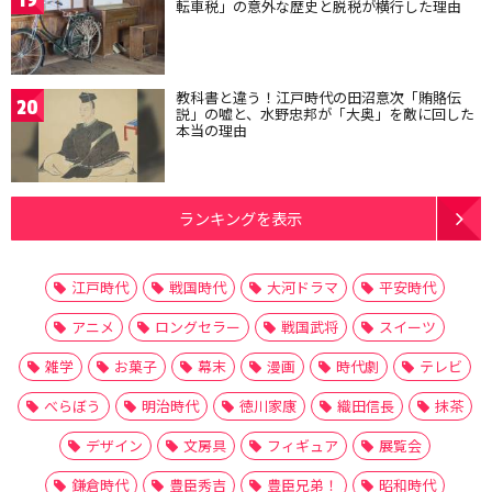
19
転車税」の意外な歴史と脱税が横行した理由
教科書と違う！江戸時代の田沼意次「賄賂伝
20
説」の嘘と、水野忠邦が「大奥」を敵に回した
本当の理由
ランキングを表示
江戸時代
戦国時代
大河ドラマ
平安時代
アニメ
ロングセラー
戦国武将
スイーツ
雑学
お菓子
幕末
漫画
時代劇
テレビ
べらぼう
明治時代
徳川家康
織田信長
抹茶
デザイン
文房具
フィギュア
展覧会
鎌倉時代
豊臣秀吉
豊臣兄弟！
昭和時代