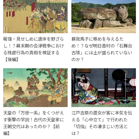
報復・見せしめに遺体を野ざら
蘇我馬子に辱めを与えるた
し！？幕末期の会津戦争におけ
め！？なぜ明日香村の「石舞台
る残虐行為の真相を検証する
古墳」には土が盛られていない
【後編】
のか？
天皇の「万世一系」をくつがえ
江戸吉原の遊女が客に本気を伝
す衝撃の学説！古代の天皇家に
える「心中立て」で行われた
王朝交代はあったのか？【前
「切指」その凄まじい方法と
編】
は？