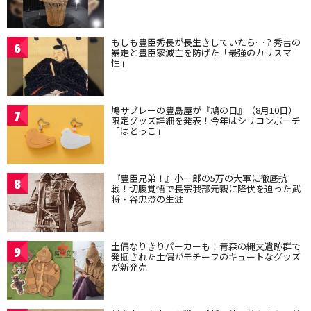
もしも豊臣秀長が長生きしていたら…？秀吉の
6
暴走と豊臣家滅亡を防げた「最強のカリスマ
性」
鳩サブレーの豊島屋が『鳩の日』（8月10日）
7
限定グッズ詳細を発表！今年はシリコンポーチ
「はとっこ」
『豊臣兄弟！』小一郎の5万の大軍に徹底抗
8
戦！切腹覚悟で長宗我部元親に降伏を迫った武
将・谷忠澄の生涯
土偶なりきりパーカーも！青森の縄文遺跡群で
9
発掘された土偶がモチーフのキュートなグッズ
が新発売