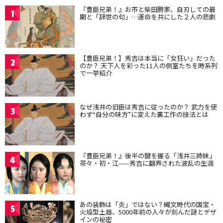
『豊臣兄弟！』お市と柴田勝家、自刃しての最
1
期と「辞世の句」…運命を共にした２人の悲劇
【豊臣兄弟！】秀吉は本当に「女狂い」だった
2
のか？ 天下人を彩った11人の側室たちを時系列
で一挙紹介
なぜ浅井の旧臣は秀吉に従ったのか？ 武力を使
3
わず“自分の味方”に変えた裏工作の技法とは
『豊臣兄弟！』後半の鍵を握る「浅井三姉妹」
4
茶々・初・江——秀吉に翻弄された波乱の生涯
あの装飾は「炎」ではない？縄文時代の国宝・
5
火焔型土器、5000年前の人々が刻んだ謎とデザ
インの秘密