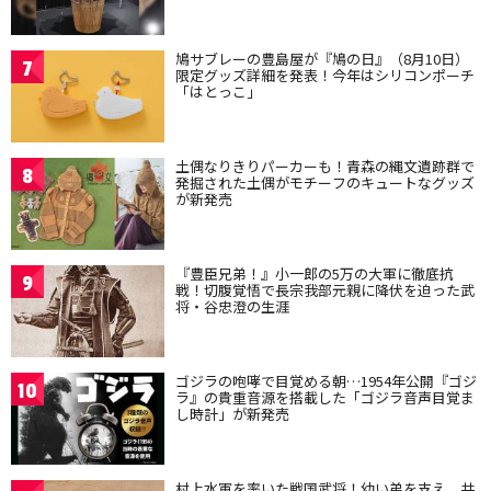
鳩サブレーの豊島屋が『鳩の日』（8月10日）
7
限定グッズ詳細を発表！今年はシリコンポーチ
「はとっこ」
土偶なりきりパーカーも！青森の縄文遺跡群で
8
発掘された土偶がモチーフのキュートなグッズ
が新発売
『豊臣兄弟！』小一郎の5万の大軍に徹底抗
9
戦！切腹覚悟で長宗我部元親に降伏を迫った武
将・谷忠澄の生涯
ゴジラの咆哮で目覚める朝…1954年公開『ゴジ
10
ラ』の貴重音源を搭載した「ゴジラ音声目覚ま
し時計」が新発売
村上水軍を率いた戦国武将！幼い弟を支え、共