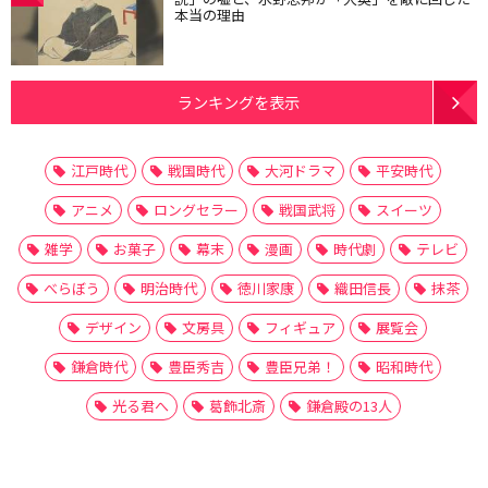
本当の理由
ランキングを表示
江戸時代
戦国時代
大河ドラマ
平安時代
アニメ
ロングセラー
戦国武将
スイーツ
雑学
お菓子
幕末
漫画
時代劇
テレビ
べらぼう
明治時代
徳川家康
織田信長
抹茶
デザイン
文房具
フィギュア
展覧会
鎌倉時代
豊臣秀吉
豊臣兄弟！
昭和時代
光る君へ
葛飾北斎
鎌倉殿の13人