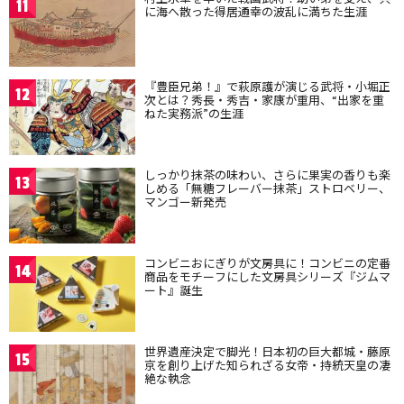
11
に海へ散った得居通幸の波乱に満ちた生涯
『豊臣兄弟！』で萩原護が演じる武将・小堀正
12
次とは？秀長・秀吉・家康が重用、“出家を重
ねた実務派”の生涯
しっかり抹茶の味わい、さらに果実の香りも楽
13
しめる「無糖フレーバー抹茶」ストロベリー、
マンゴー新発売
コンビニおにぎりが文房具に！コンビニの定番
14
商品をモチーフにした文房具シリーズ『ジムマ
ート』誕生
世界遺産決定で脚光！日本初の巨大都城・藤原
15
京を創り上げた知られざる女帝・持統天皇の凄
絶な執念