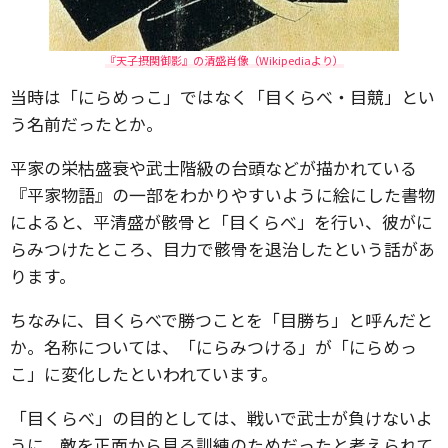
『天子摂関御影』の清盛肖像（Wikipediaより）
当時は「にらめっこ」ではなく「目くらべ・目競」とい
う名前だったとか。
平家の栄枯盛衰や武士階級の台頭などが描かれている
『平家物語』の一部をわかりやすいように絵にした書物
によると、平清盛が骸骨と「目くらべ」を行い、彼がに
らみつけたところ、目力で骸骨を退治したという話があ
ります。
ちなみに、目くらべで勝つことを「目勝ち」と呼んだと
か。名称については、「にらみつける」が「にらめっ
こ」に変化したといわれています。
「目くらべ」の目的としては、戦いで武士が負けないよ
うに、敵を正面から見る訓練のためだったと考えられて