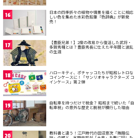
日本の四季折々の植物や情景を描くことに相応
16
しい色を集めた水彩色鉛筆『色辞典』が新発
売！
【豊臣兄弟！】2度の改易から復活した武将・
17
多賀秀種とは？豊臣秀長に仕えた半年間と波乱
の生涯
ハローキティ、ポチャッコたちが昭和レトロな
18
コインケースに！「サンリオキャラクターズ コ
インケース」第２弾
自転車を持つだけで税金？ 昭和まで続いた「自
19
転車税」の意外な歴史と脱税が横行した理由
教科書と違う！江戸時代の田沼意次「賄賂伝
20
説」の嘘と、水野忠邦が「大奥」を敵に回した