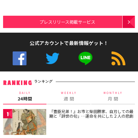
プレスリリース掲載サービス
公式アカウントで最新情報ゲット！
ランキング
RANKING
DAILY
WEEKLY
MONTHLY
24時間
週 間
月 間
『豊臣兄弟！』お市と柴田勝家、自刃しての最
1
期と「辞世の句」…運命を共にした２人の悲劇