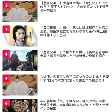
【豊臣兄弟！】秀吉は本当に「女狂い」だった
2
のか？ 天下人を彩った11人の側室たちを時系列
で一挙紹介
『豊臣兄弟！』茶々＝悪女はほぼ創作？秀吉が
3
溺愛、豊臣家滅亡を背負わされた茶々(井上和)
の壮絶すぎる生涯
『豊臣兄弟！』で描かれた織田信長の道普請は
4
史実？信長が実施した街道整備の施策を紹介
なぜ浅井の旧臣は秀吉に従ったのか？ 武力を使
5
わず“自分の味方”に変えた裏工作の技法とは
あの装飾は「炎」ではない？縄文時代の国宝・
6
火焔型土器、5000年前の人々が刻んだ謎とデザ
インの秘密