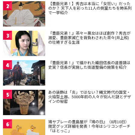
【豊臣兄弟！】秀吉は本当に「女狂い」だった
2
のか？ 天下人を彩った11人の側室たちを時系列
で一挙紹介
『豊臣兄弟！』茶々＝悪女はほぼ創作？秀吉が
3
溺愛、豊臣家滅亡を背負わされた茶々(井上和)
の壮絶すぎる生涯
『豊臣兄弟！』で描かれた織田信長の道普請は
4
史実？信長が実施した街道整備の施策を紹介
あの装飾は「炎」ではない？縄文時代の国宝・
5
火焔型土器、5000年前の人々が刻んだ謎とデザ
インの秘密
鳩サブレーの豊島屋が『鳩の日』（8月10日）
6
限定グッズ詳細を発表！今年はシリコンポーチ
「はとっこ」