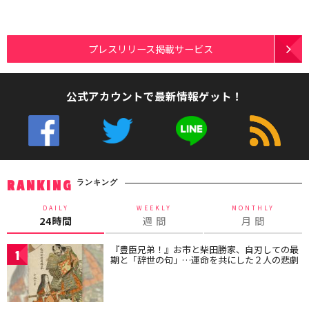
プレスリリース掲載サービス
公式アカウントで最新情報ゲット！
ランキング
RANKING
DAILY
WEEKLY
MONTHLY
24時間
週 間
月 間
『豊臣兄弟！』お市と柴田勝家、自刃しての最
1
期と「辞世の句」…運命を共にした２人の悲劇