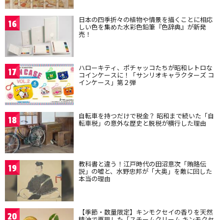
日本の四季折々の植物や情景を描くことに相応
16
しい色を集めた水彩色鉛筆『色辞典』が新発
売！
ハローキティ、ポチャッコたちが昭和レトロな
17
コインケースに！「サンリオキャラクターズ コ
インケース」第２弾
自転車を持つだけで税金？ 昭和まで続いた「自
18
転車税」の意外な歴史と脱税が横行した理由
教科書と違う！江戸時代の田沼意次「賄賂伝
19
説」の嘘と、水野忠邦が「大奥」を敵に回した
本当の理由
【季節・数量限定】キンモクセイの香りを天然
20
精油で再現した「スチームクリーム キンモクセ