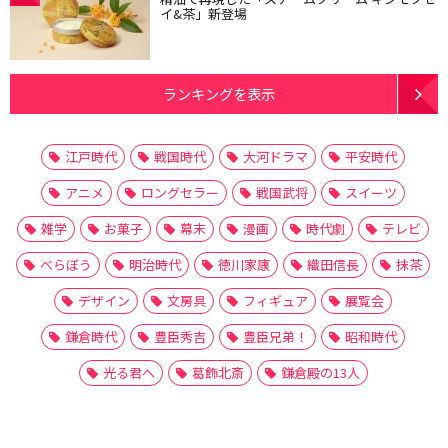
イ&茶」新登場
ランキングを表示
江戸時代
戦国時代
大河ドラマ
平安時代
アニメ
ロングセラー
戦国武将
スイーツ
雑学
お菓子
幕末
漫画
時代劇
テレビ
べらぼう
明治時代
徳川家康
織田信長
抹茶
デザイン
文房具
フィギュア
展覧会
鎌倉時代
豊臣秀吉
豊臣兄弟！
昭和時代
光る君へ
葛飾北斎
鎌倉殿の13人