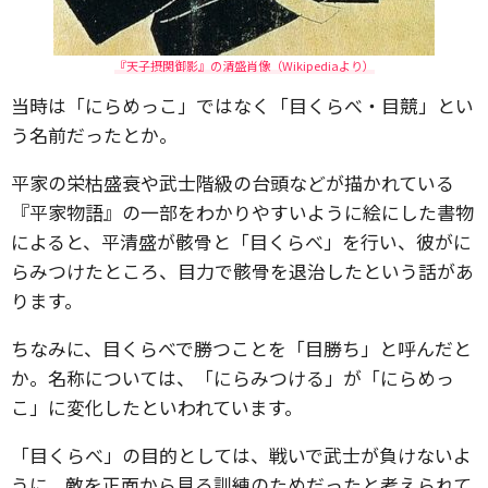
『天子摂関御影』の清盛肖像（Wikipediaより）
当時は「にらめっこ」ではなく「目くらべ・目競」とい
う名前だったとか。
平家の栄枯盛衰や武士階級の台頭などが描かれている
『平家物語』の一部をわかりやすいように絵にした書物
によると、平清盛が骸骨と「目くらべ」を行い、彼がに
らみつけたところ、目力で骸骨を退治したという話があ
ります。
ちなみに、目くらべで勝つことを「目勝ち」と呼んだと
か。名称については、「にらみつける」が「にらめっ
こ」に変化したといわれています。
「目くらべ」の目的としては、戦いで武士が負けないよ
うに、敵を正面から見る訓練のためだったと考えられて