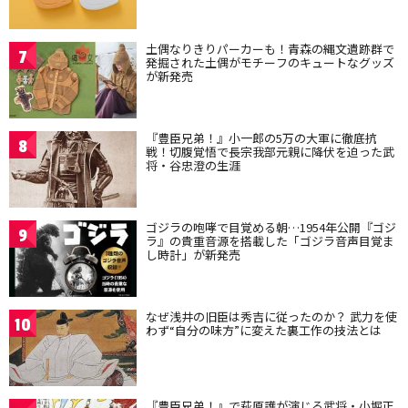
土偶なりきりパーカーも！青森の縄文遺跡群で
7
発掘された土偶がモチーフのキュートなグッズ
が新発売
『豊臣兄弟！』小一郎の5万の大軍に徹底抗
8
戦！切腹覚悟で長宗我部元親に降伏を迫った武
将・谷忠澄の生涯
ゴジラの咆哮で目覚める朝…1954年公開『ゴジ
9
ラ』の貴重音源を搭載した「ゴジラ音声目覚ま
し時計」が新発売
なぜ浅井の旧臣は秀吉に従ったのか？ 武力を使
10
わず“自分の味方”に変えた裏工作の技法とは
『豊臣兄弟！』で萩原護が演じる武将・小堀正