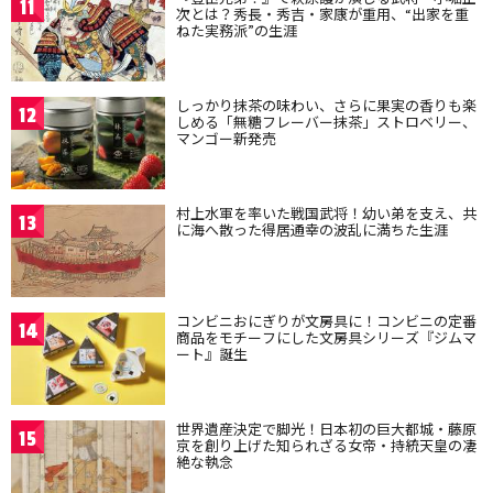
11
次とは？秀長・秀吉・家康が重用、“出家を重
ねた実務派”の生涯
しっかり抹茶の味わい、さらに果実の香りも楽
12
しめる「無糖フレーバー抹茶」ストロベリー、
マンゴー新発売
村上水軍を率いた戦国武将！幼い弟を支え、共
13
に海へ散った得居通幸の波乱に満ちた生涯
コンビニおにぎりが文房具に！コンビニの定番
14
商品をモチーフにした文房具シリーズ『ジムマ
ート』誕生
世界遺産決定で脚光！日本初の巨大都城・藤原
15
京を創り上げた知られざる女帝・持統天皇の凄
絶な執念