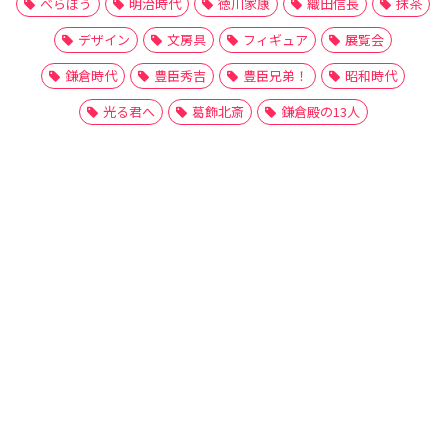
べらぼう
明治時代
徳川家康
織田信長
抹茶
デザイン
文房具
フィギュア
展覧会
鎌倉時代
豊臣秀吉
豊臣兄弟！
昭和時代
光る君へ
葛飾北斎
鎌倉殿の13人