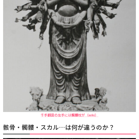
千手観音の左手には髑髏杖が（wiki）
骸骨・髑髏・スカル…は何が違うのか？