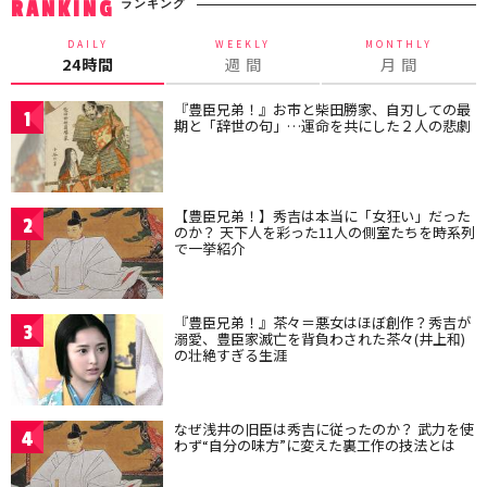
ランキング
RANKING
DAILY
WEEKLY
MONTHLY
24時間
週 間
月 間
『豊臣兄弟！』お市と柴田勝家、自刃しての最
1
期と「辞世の句」…運命を共にした２人の悲劇
【豊臣兄弟！】秀吉は本当に「女狂い」だった
2
のか？ 天下人を彩った11人の側室たちを時系列
で一挙紹介
『豊臣兄弟！』茶々＝悪女はほぼ創作？秀吉が
3
溺愛、豊臣家滅亡を背負わされた茶々(井上和)
の壮絶すぎる生涯
なぜ浅井の旧臣は秀吉に従ったのか？ 武力を使
4
わず“自分の味方”に変えた裏工作の技法とは