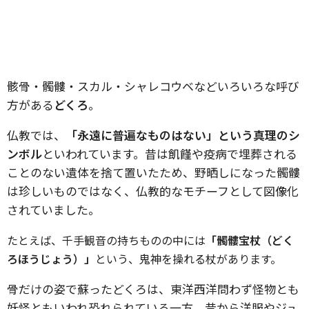
骸骨・髑髏・スカル・シャレコウベなどいろいろな呼び
方がある
どくろ
。
仏教では、
「永遠に普遍なものはない」という真理のシ
ンボル
といわれています。昔は飢饉や疫病で埋葬される
ことのない遺体を捨て置いたため、野晒しになった髑髏
は珍しいものではなく、仏教的なモチーフとして図像化
されていました。
たとえば、千手観音の持ちものの中には
「髑髏宝杖（どく
ろほうじょう）」
という、鬼神を操れる杖があります。
骨だけの姿で蘇ったどくろは、東洋西洋問わず怪物とも
妖怪ともいわれ恐れられている一方、昔から洋服やジュ