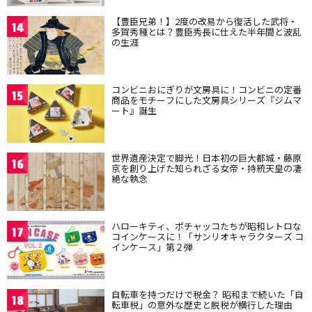
【豊臣兄弟！】2度の改易から復活した武将・
14
多賀秀種とは？豊臣秀長に仕えた半年間と波乱
の生涯
コンビニおにぎりが文房具に！コンビニの定番
15
商品をモチーフにした文房具シリーズ『ジムマ
ート』誕生
世界遺産決定で脚光！日本初の巨大都城・藤原
16
京を創り上げた知られざる女帝・持統天皇の凄
絶な執念
ハローキティ、ポチャッコたちが昭和レトロな
17
コインケースに！「サンリオキャラクターズ コ
インケース」第２弾
自転車を持つだけで税金？ 昭和まで続いた「自
18
転車税」の意外な歴史と脱税が横行した理由