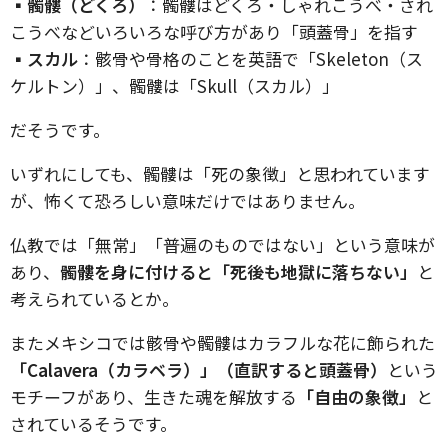
▪︎髑髏（どくろ）
：髑髏はどくろ・しゃれこうべ・され
こうべなどいろいろな呼び方があり「頭蓋骨」を指す
▪︎
スカル
：骸骨や骨格のことを英語で「Skeleton（ス
ケルトン）」、髑髏は「Skull（スカル）」
だそうです。
いずれにしても、髑髏は「死の象徴」と思われています
が、怖くて恐ろしい意味だけではありません。
仏教では「無常」「普遍のものではない」という意味が
あり、
髑髏を身に付けると「死後も地獄に落ちない」
と
考えられているとか。
またメキシコでは骸骨や髑髏はカラフルな花に飾られた
「Calavera（カラベラ）」（直訳すると頭蓋骨）
という
モチーフがあり、生きた魂を解放する
「自由の象徴」
と
されているそうです。