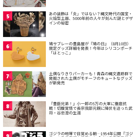
あの装飾は「炎」ではない？縄文時代の国宝・
5
火焔型土器、5000年前の人々が刻んだ謎とデザ
インの秘密
鳩サブレーの豊島屋が『鳩の日』（8月10日）
6
限定グッズ詳細を発表！今年はシリコンポーチ
「はとっこ」
土偶なりきりパーカーも！青森の縄文遺跡群で
7
発掘された土偶がモチーフのキュートなグッズ
が新発売
『豊臣兄弟！』小一郎の5万の大軍に徹底抗
8
戦！切腹覚悟で長宗我部元親に降伏を迫った武
将・谷忠澄の生涯
ゴジラの咆哮で目覚める朝…1954年公開『ゴジ
9