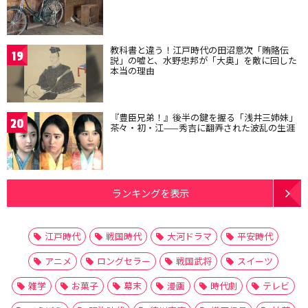
教科書と違う！江戸時代の田沼意次「賄賂伝
19
説」の嘘と、水野忠邦が「大奥」を敵に回した
本当の理由
『豊臣兄弟！』後半の鍵を握る「浅井三姉妹」
20
茶々・初・江——秀吉に翻弄された波乱の生涯
ランキングを表示
江戸時代
戦国時代
大河ドラマ
平安時代
アニメ
ロングセラー
戦国武将
スイーツ
雑学
お菓子
幕末
漫画
時代劇
テレビ