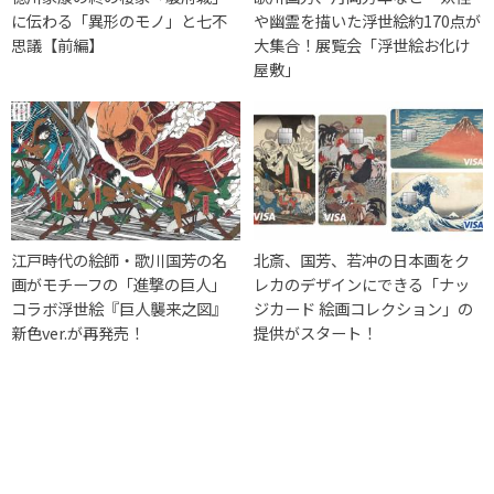
に伝わる「異形のモノ」と七不
や幽霊を描いた浮世絵約170点が
思議【前編】
大集合！展覧会「浮世絵お化け
屋敷」
江戸時代の絵師・歌川国芳の名
北斎、国芳、若冲の日本画をク
画がモチーフの「進撃の巨人」
レカのデザインにできる「ナッ
コラボ浮世絵『巨人襲来之図』
ジカード 絵画コレクション」の
新色ver.が再発売！
提供がスタート！