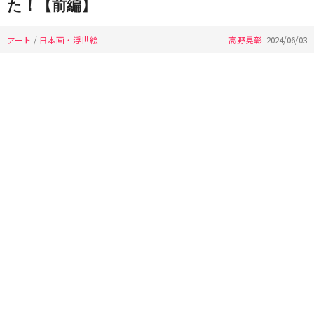
た！【前編】
アート
/
日本画・浮世絵
高野晃彰
2024/06/03