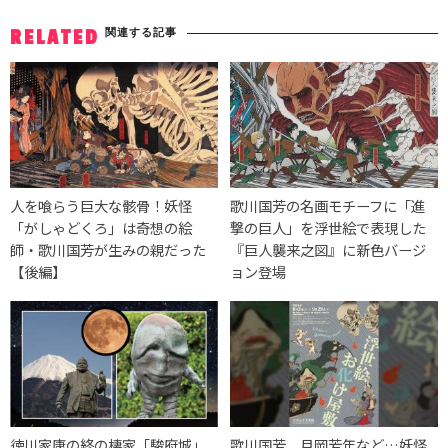
関連する記事
RELATED
人を喰らう巨大な骸骨！妖怪
歌川国芳の名画モチーフに「進
「がしゃどくろ」は奇想の絵
撃の巨人」を浮世絵で表現した
師・歌川国芳が生みの親だった
『巨人襲来之図』に新色バージ
【後編】
ョン登場
徳川家康の終の棲家「駿府城」
歌川国芳、月岡芳年など…妖怪