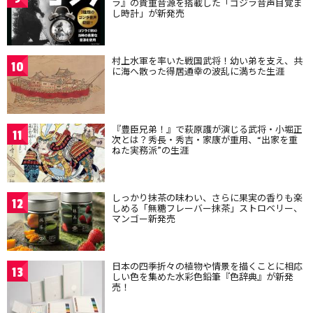
ラ』の貴重音源を搭載した「ゴジラ音声目覚ま
し時計」が新発売
村上水軍を率いた戦国武将！幼い弟を支え、共
10
に海へ散った得居通幸の波乱に満ちた生涯
『豊臣兄弟！』で萩原護が演じる武将・小堀正
11
次とは？秀長・秀吉・家康が重用、“出家を重
ねた実務派”の生涯
しっかり抹茶の味わい、さらに果実の香りも楽
12
しめる「無糖フレーバー抹茶」ストロベリー、
マンゴー新発売
日本の四季折々の植物や情景を描くことに相応
13
しい色を集めた水彩色鉛筆『色辞典』が新発
売！