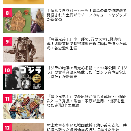
土偶なりきりパーカーも！青森の縄文遺跡群で
8
発掘された土偶がモチーフのキュートなグッズ
が新発売
『豊臣兄弟！』小一郎の5万の大軍に徹底抗
9
戦！切腹覚悟で長宗我部元親に降伏を迫った武
将・谷忠澄の生涯
ゴジラの咆哮で目覚める朝…1954年公開『ゴジ
10
ラ』の貴重音源を搭載した「ゴジラ音声目覚ま
し時計」が新発売
『豊臣兄弟！』で萩原護が演じる武将・小堀正
11
次とは？秀長・秀吉・家康が重用、“出家を重
ねた実務派”の生涯
村上水軍を率いた戦国武将！幼い弟を支え、共
12
に海へ散った得居通幸の波乱に満ちた生涯