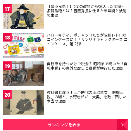
【豊臣兄弟！】2度の改易から復活した武将・
17
多賀秀種とは？豊臣秀長に仕えた半年間と波乱
の生涯
ハローキティ、ポチャッコたちが昭和レトロな
18
コインケースに！「サンリオキャラクターズ コ
インケース」第２弾
自転車を持つだけで税金？ 昭和まで続いた「自
19
転車税」の意外な歴史と脱税が横行した理由
教科書と違う！江戸時代の田沼意次「賄賂伝
20
説」の嘘と、水野忠邦が「大奥」を敵に回した
本当の理由
ランキングを表示