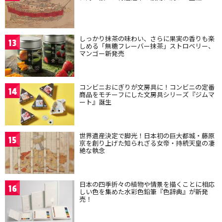
しっかり抹茶の味わい、さらに果実の香りも楽
13
しめる「無糖フレーバー抹茶」ストロベリー、
マンゴー新発売
コンビニおにぎりが文房具に！コンビニの定番
14
商品をモチーフにした文房具シリーズ『ジムマ
ート』誕生
世界遺産決定で脚光！日本初の巨大都城・藤原
15
京を創り上げた知られざる女帝・持統天皇の凄
絶な執念
日本の四季折々の植物や情景を描くことに相応
16
しい色を集めた水彩色鉛筆『色辞典』が新発
売！