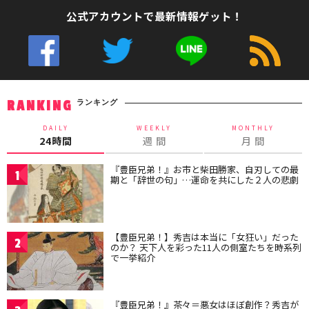
公式アカウントで最新情報ゲット！
ランキング
RANKING
DAILY
WEEKLY
MONTHLY
24時間
週 間
月 間
『豊臣兄弟！』お市と柴田勝家、自刃しての最
1
期と「辞世の句」…運命を共にした２人の悲劇
【豊臣兄弟！】秀吉は本当に「女狂い」だった
2
のか？ 天下人を彩った11人の側室たちを時系列
で一挙紹介
『豊臣兄弟！』茶々＝悪女はほぼ創作？秀吉が