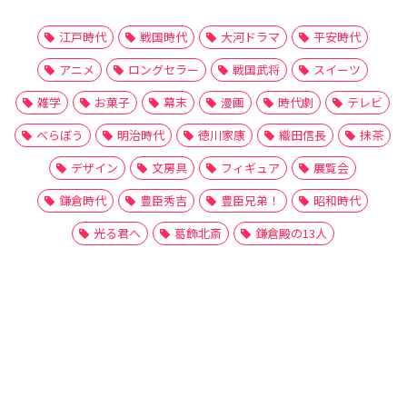
江戸時代
戦国時代
大河ドラマ
平安時代
アニメ
ロングセラー
戦国武将
スイーツ
雑学
お菓子
幕末
漫画
時代劇
テレビ
べらぼう
明治時代
徳川家康
織田信長
抹茶
デザイン
文房具
フィギュア
展覧会
鎌倉時代
豊臣秀吉
豊臣兄弟！
昭和時代
光る君へ
葛飾北斎
鎌倉殿の13人