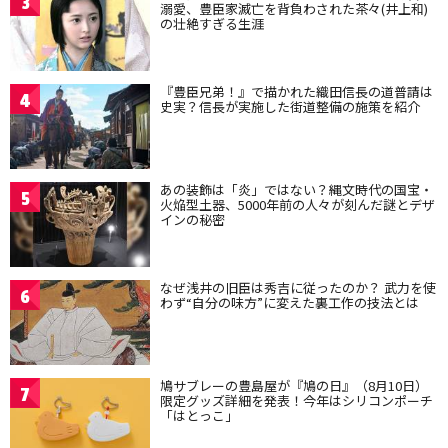
3
溺愛、豊臣家滅亡を背負わされた茶々(井上和)
の壮絶すぎる生涯
『豊臣兄弟！』で描かれた織田信長の道普請は
4
史実？信長が実施した街道整備の施策を紹介
あの装飾は「炎」ではない？縄文時代の国宝・
5
火焔型土器、5000年前の人々が刻んだ謎とデザ
インの秘密
なぜ浅井の旧臣は秀吉に従ったのか？ 武力を使
6
わず“自分の味方”に変えた裏工作の技法とは
鳩サブレーの豊島屋が『鳩の日』（8月10日）
7
限定グッズ詳細を発表！今年はシリコンポーチ
「はとっこ」