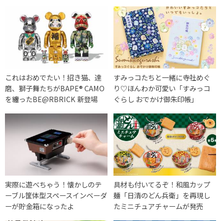
これはおめでたい！招き猫、達
すみっコたちと一緒に寺社めぐ
磨、獅子舞たちがBAPE®︎ CAMO
り♡ほんわか可愛い「すみっコ
を纏ったBE@RBRICK 新登場
ぐらし おでかけ御朱印帳」
実際に遊べちゃう！懐かしのテ
具材も付いてるぞ！和風カップ
ーブル筐体型スペースインベーダ
麺「日清のどん兵衛」を再現し
ーが貯金箱になったよ
たミニチュアチャームが発売