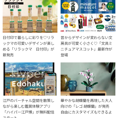
日付印で暮らしに彩りを♡リラ
昔からデザインが変わらない文
ックマの可愛いデザインが楽し
房具が可愛く小さく♡「文具ミ
める「リラックマ 日付印」が
ニチュアマスコット」最新作が
新発売
登場
江戸のバーチャル空間を散策し
華やかな胡蝶蘭を再現した大人
ながら楽しむ鑑賞体験アプリ
向けの「レゴ 胡蝶蘭」が発売
「ハイパー江戸博」が無料配信
自由にカスタマイズもできるよ
スタート