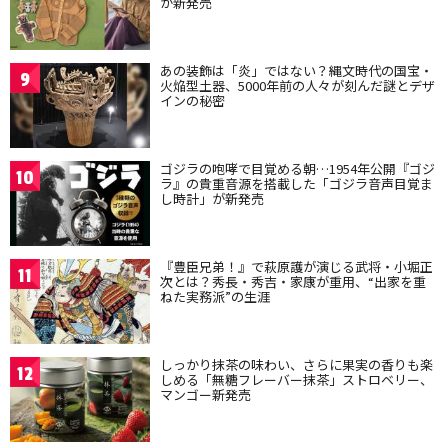
が新発売
あの装飾は「炎」ではない？縄文時代の国宝・
9
火焔型土器、5000年前の人々が刻んだ謎とデザ
インの秘密
ゴジラの咆哮で目覚める朝…1954年公開『ゴジ
10
ラ』の貴重音源を搭載した「ゴジラ音声目覚ま
し時計」が新発売
『豊臣兄弟！』で萩原護が演じる武将・小堀正
11
次とは？秀長・秀吉・家康が重用、“出家を重
ねた実務派”の生涯
しっかり抹茶の味わい、さらに果実の香りも楽
12
しめる「無糖フレーバー抹茶」ストロベリー、
マンゴー新発売