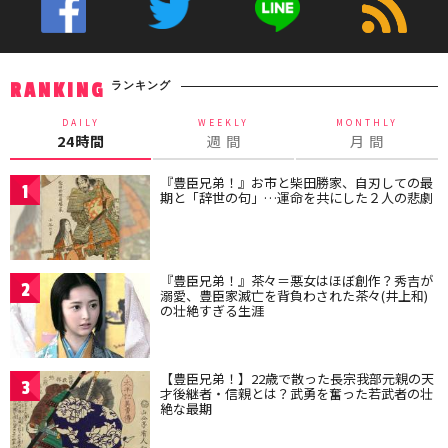
ランキング
RANKING
DAILY
WEEKLY
MONTHLY
24時間
週 間
月 間
『豊臣兄弟！』お市と柴田勝家、自刃しての最
1
期と「辞世の句」…運命を共にした２人の悲劇
『豊臣兄弟！』茶々＝悪女はほぼ創作？秀吉が
2
溺愛、豊臣家滅亡を背負わされた茶々(井上和)
の壮絶すぎる生涯
【豊臣兄弟！】22歳で散った長宗我部元親の天
3
才後継者・信親とは？武勇を奮った若武者の壮
絶な最期