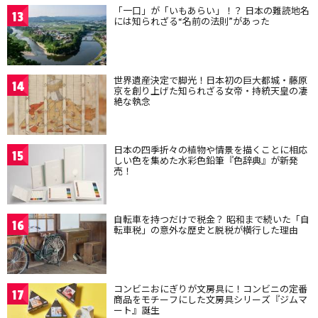
「一口」が「いもあらい」！？ 日本の難読地名
13
には知られざる“名前の法則”があった
世界遺産決定で脚光！日本初の巨大都城・藤原
14
京を創り上げた知られざる女帝・持統天皇の凄
絶な執念
日本の四季折々の植物や情景を描くことに相応
15
しい色を集めた水彩色鉛筆『色辞典』が新発
売！
自転車を持つだけで税金？ 昭和まで続いた「自
16
転車税」の意外な歴史と脱税が横行した理由
コンビニおにぎりが文房具に！コンビニの定番
17
商品をモチーフにした文房具シリーズ『ジムマ
ート』誕生