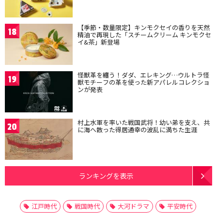
【季節・数量限定】キンモクセイの香りを天然
18
精油で再現した「スチームクリーム キンモクセ
イ&茶」新登場
怪獣革を纏う！ダダ、エレキング…ウルトラ怪
19
獣モチーフの革を使った新アパレルコレクショ
ンが発表
村上水軍を率いた戦国武将！幼い弟を支え、共
20
に海へ散った得居通幸の波乱に満ちた生涯
ランキングを表示
江戸時代
戦国時代
大河ドラマ
平安時代