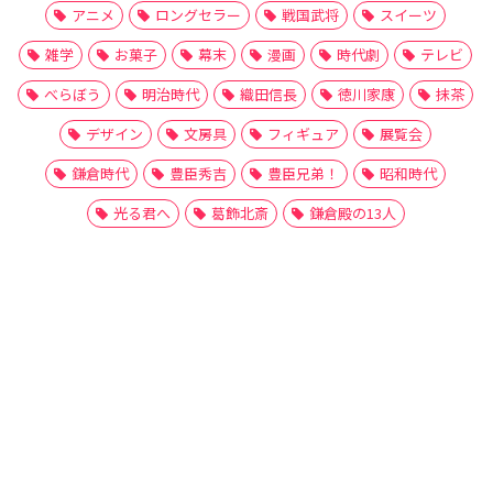
アニメ
ロングセラー
戦国武将
スイーツ
雑学
お菓子
幕末
漫画
時代劇
テレビ
べらぼう
明治時代
織田信長
徳川家康
抹茶
デザイン
文房具
フィギュア
展覧会
鎌倉時代
豊臣秀吉
豊臣兄弟！
昭和時代
光る君へ
葛飾北斎
鎌倉殿の13人