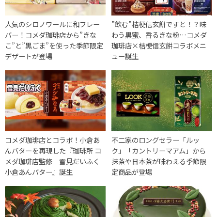
人気のシロノワールに和フレー
”飲む”桔梗信玄餅ですと！？味
バー！コメダ珈琲店から”きな
わう黒蜜、香るきな粉…コメダ
こ”と”黒ごま”を使った季節限定
珈琲店×桔梗信玄餅コラボメニ
デザートが登場
ュー誕生
コメダ珈琲店とコラボ！小倉あ
不二家のロングセラー「ルッ
んバターを再現した『珈琲所 コ
ク」「カントリーマアム」から
メダ珈琲店監修 雪見だいふく
抹茶や日本茶が味わえる季節限
小倉あんバター』誕生
定商品が登場