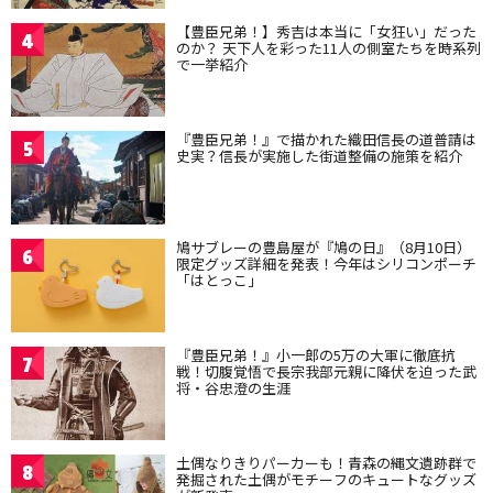
【豊臣兄弟！】秀吉は本当に「女狂い」だった
4
のか？ 天下人を彩った11人の側室たちを時系列
で一挙紹介
『豊臣兄弟！』で描かれた織田信長の道普請は
5
史実？信長が実施した街道整備の施策を紹介
鳩サブレーの豊島屋が『鳩の日』（8月10日）
6
限定グッズ詳細を発表！今年はシリコンポーチ
「はとっこ」
『豊臣兄弟！』小一郎の5万の大軍に徹底抗
7
戦！切腹覚悟で長宗我部元親に降伏を迫った武
将・谷忠澄の生涯
土偶なりきりパーカーも！青森の縄文遺跡群で
8
発掘された土偶がモチーフのキュートなグッズ