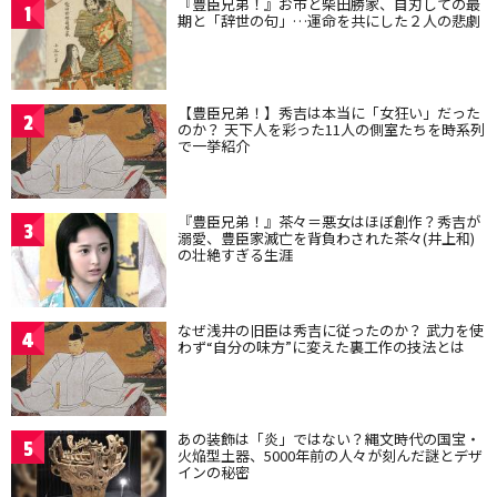
『豊臣兄弟！』お市と柴田勝家、自刃しての最
1
期と「辞世の句」…運命を共にした２人の悲劇
【豊臣兄弟！】秀吉は本当に「女狂い」だった
2
のか？ 天下人を彩った11人の側室たちを時系列
で一挙紹介
『豊臣兄弟！』茶々＝悪女はほぼ創作？秀吉が
3
溺愛、豊臣家滅亡を背負わされた茶々(井上和)
の壮絶すぎる生涯
なぜ浅井の旧臣は秀吉に従ったのか？ 武力を使
4
わず“自分の味方”に変えた裏工作の技法とは
あの装飾は「炎」ではない？縄文時代の国宝・
5
火焔型土器、5000年前の人々が刻んだ謎とデザ
インの秘密