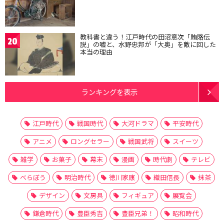
教科書と違う！江戸時代の田沼意次「賄賂伝
20
説」の嘘と、水野忠邦が「大奥」を敵に回した
本当の理由
ランキングを表示
江戸時代
戦国時代
大河ドラマ
平安時代
アニメ
ロングセラー
戦国武将
スイーツ
雑学
お菓子
幕末
漫画
時代劇
テレビ
べらぼう
明治時代
徳川家康
織田信長
抹茶
デザイン
文房具
フィギュア
展覧会
鎌倉時代
豊臣秀吉
豊臣兄弟！
昭和時代