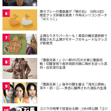
鳩サブレーの豊島屋が『鳩の日』（8月10日）
6
限定グッズ詳細を発表！今年はシリコンポーチ
「はとっこ」
土偶なりきりパーカーも！青森の縄文遺跡群で
7
発掘された土偶がモチーフのキュートなグッズ
が新発売
『豊臣兄弟！』小一郎の5万の大軍に徹底抗
8
戦！切腹覚悟で長宗我部元親に降伏を迫った武
将・谷忠澄の生涯
『豊臣兄弟！』後半の鍵を握る「浅井三姉妹」
9
茶々・初・江——秀吉に翻弄された波乱の生涯
ゴジラの咆哮で目覚める朝…1954年公開『ゴジ
10