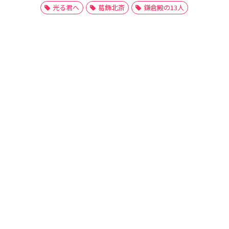
光る君へ
葛飾北斎
鎌倉殿の13人