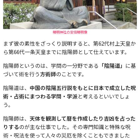
晴明神社の安倍晴明像
まず彼の素性をざっくり説明すると、第62代村上天皇か
ら第66代一条天皇までに陰陽師として仕えています。
陰陽師というのは、学問の一分野である
「陰陽道」
に基
づいて術を行う
方術師
のことです。
陰陽道は、
中国の陰陽五行説をもとに日本で成立した呪
術・占術にまつわる学問・学派
と考えるといいでしょ
う。
陰陽師は、
天体を観測して暦を作成したり吉凶を占った
りする
のが主な仕事でした。その専門知識と特殊な呪
術・呪法を使って人々の災厄を除くこともできました