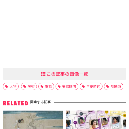
この記事の画像一覧
人物
呪術
呪詛
安倍晴明
平安時代
陰陽師
関連する記事
RELATED