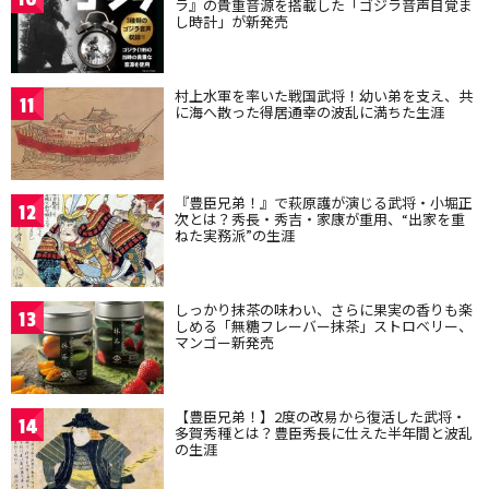
ラ』の貴重音源を搭載した「ゴジラ音声目覚ま
し時計」が新発売
村上水軍を率いた戦国武将！幼い弟を支え、共
11
に海へ散った得居通幸の波乱に満ちた生涯
『豊臣兄弟！』で萩原護が演じる武将・小堀正
12
次とは？秀長・秀吉・家康が重用、“出家を重
ねた実務派”の生涯
しっかり抹茶の味わい、さらに果実の香りも楽
13
しめる「無糖フレーバー抹茶」ストロベリー、
マンゴー新発売
【豊臣兄弟！】2度の改易から復活した武将・
14
多賀秀種とは？豊臣秀長に仕えた半年間と波乱
の生涯