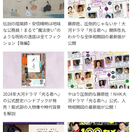
伝説の陰陽師・安倍晴明は地味
藤原姓、圧倒的じゃないか！大
な公務員！まるで”魔法使い”の
河ドラマ「光る君へ」関係性丸
ような呪術の逸話は全てフィク
わかりな全体相関図の最新版が
ション【後編】
公開
2024年大河ドラマ「光る君へ」
やはり圧倒的な藤原姓！NHK大
の公式歴史ハンドブックが発
河ドラマ「光る君へ」公式、人
売！紫式部の人物像や時代背景
物相関図の最新版が公開！
を解説