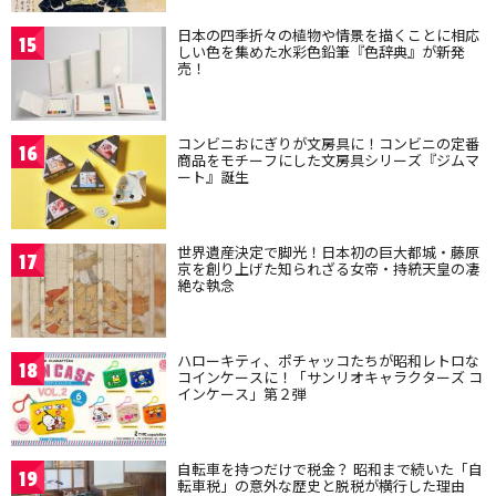
日本の四季折々の植物や情景を描くことに相応
15
しい色を集めた水彩色鉛筆『色辞典』が新発
売！
コンビニおにぎりが文房具に！コンビニの定番
16
商品をモチーフにした文房具シリーズ『ジムマ
ート』誕生
世界遺産決定で脚光！日本初の巨大都城・藤原
17
京を創り上げた知られざる女帝・持統天皇の凄
絶な執念
ハローキティ、ポチャッコたちが昭和レトロな
18
コインケースに！「サンリオキャラクターズ コ
インケース」第２弾
自転車を持つだけで税金？ 昭和まで続いた「自
19
転車税」の意外な歴史と脱税が横行した理由