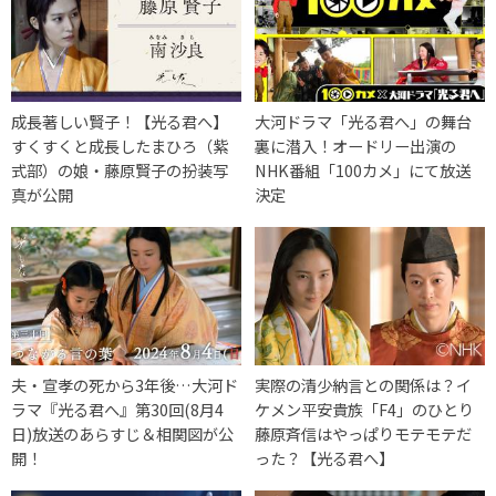
成長著しい賢子！【光る君へ】
大河ドラマ「光る君へ」の舞台
すくすくと成長したまひろ（紫
裏に潜入！オードリー出演の
式部）の娘・藤原賢子の扮装写
NHK番組「100カメ」にて放送
真が公開
決定
夫・宣孝の死から3年後…大河ド
実際の清少納言との関係は？イ
ラマ『光る君へ』第30回(8月4
ケメン平安貴族「F4」のひとり
日)放送のあらすじ＆相関図が公
藤原斉信はやっぱりモテモテだ
開！
った？【光る君へ】