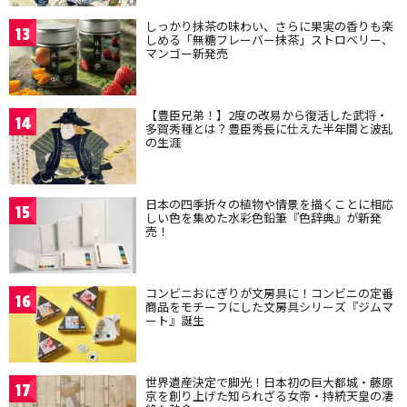
しっかり抹茶の味わい、さらに果実の香りも楽
13
しめる「無糖フレーバー抹茶」ストロベリー、
マンゴー新発売
【豊臣兄弟！】2度の改易から復活した武将・
14
多賀秀種とは？豊臣秀長に仕えた半年間と波乱
の生涯
日本の四季折々の植物や情景を描くことに相応
15
しい色を集めた水彩色鉛筆『色辞典』が新発
売！
コンビニおにぎりが文房具に！コンビニの定番
16
商品をモチーフにした文房具シリーズ『ジムマ
ート』誕生
世界遺産決定で脚光！日本初の巨大都城・藤原
17
京を創り上げた知られざる女帝・持統天皇の凄