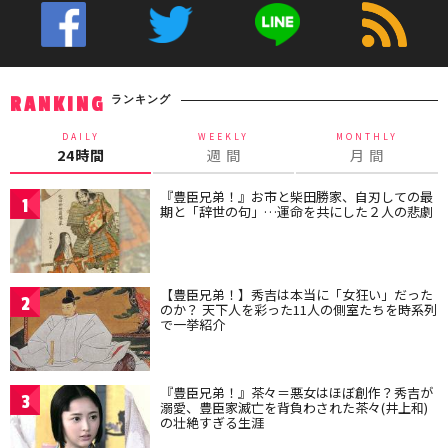
ランキング
RANKING
DAILY
WEEKLY
MONTHLY
24時間
週 間
月 間
『豊臣兄弟！』お市と柴田勝家、自刃しての最
1
期と「辞世の句」…運命を共にした２人の悲劇
【豊臣兄弟！】秀吉は本当に「女狂い」だった
2
のか？ 天下人を彩った11人の側室たちを時系列
で一挙紹介
『豊臣兄弟！』茶々＝悪女はほぼ創作？秀吉が
3
溺愛、豊臣家滅亡を背負わされた茶々(井上和)
の壮絶すぎる生涯