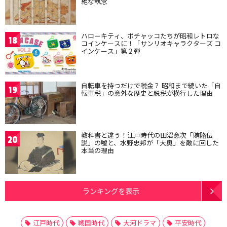
絶な執念
ハローキティ、ポチャッコたちが昭和レトロな
18
コインケースに！「サンリオキャラクターズ コ
インケース」第２弾
自転車を持つだけで税金？ 昭和まで続いた「自
19
転車税」の意外な歴史と脱税が横行した理由
教科書と違う！江戸時代の田沼意次「賄賂伝
20
説」の嘘と、水野忠邦が「大奥」を敵に回した
本当の理由
ランキングを表示
江戸時代
戦国時代
大河ドラマ
平安時代