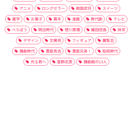
アニメ
ロングセラー
戦国武将
スイーツ
雑学
お菓子
幕末
漫画
時代劇
テレビ
べらぼう
明治時代
徳川家康
織田信長
抹茶
デザイン
文房具
フィギュア
展覧会
鎌倉時代
豊臣秀吉
豊臣兄弟！
昭和時代
光る君へ
葛飾北斎
鎌倉殿の13人