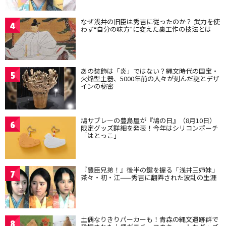
なぜ浅井の旧臣は秀吉に従ったのか？ 武力を使
4
わず“自分の味方”に変えた裏工作の技法とは
あの装飾は「炎」ではない？縄文時代の国宝・
5
火焔型土器、5000年前の人々が刻んだ謎とデザ
インの秘密
鳩サブレーの豊島屋が『鳩の日』（8月10日）
6
限定グッズ詳細を発表！今年はシリコンポーチ
「はとっこ」
『豊臣兄弟！』後半の鍵を握る「浅井三姉妹」
7
茶々・初・江——秀吉に翻弄された波乱の生涯
土偶なりきりパーカーも！青森の縄文遺跡群で
8