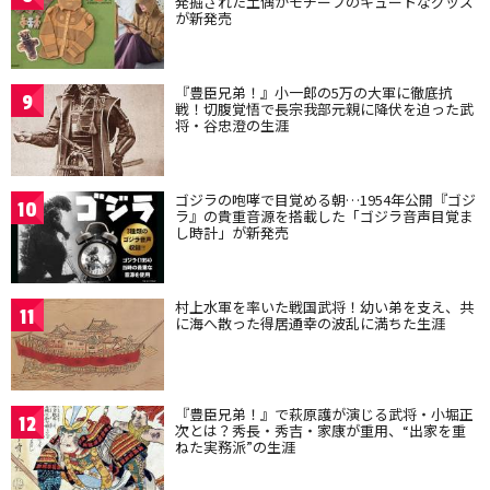
発掘された土偶がモチーフのキュートなグッズ
が新発売
『豊臣兄弟！』小一郎の5万の大軍に徹底抗
9
戦！切腹覚悟で長宗我部元親に降伏を迫った武
将・谷忠澄の生涯
ゴジラの咆哮で目覚める朝…1954年公開『ゴジ
10
ラ』の貴重音源を搭載した「ゴジラ音声目覚ま
し時計」が新発売
村上水軍を率いた戦国武将！幼い弟を支え、共
11
に海へ散った得居通幸の波乱に満ちた生涯
『豊臣兄弟！』で萩原護が演じる武将・小堀正
12
次とは？秀長・秀吉・家康が重用、“出家を重
ねた実務派”の生涯