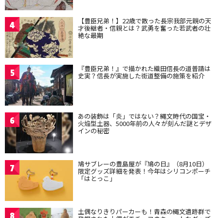
【豊臣兄弟！】22歳で散った長宗我部元親の天
4
才後継者・信親とは？武勇を奮った若武者の壮
絶な最期
『豊臣兄弟！』で描かれた織田信長の道普請は
5
史実？信長が実施した街道整備の施策を紹介
あの装飾は「炎」ではない？縄文時代の国宝・
6
火焔型土器、5000年前の人々が刻んだ謎とデザ
インの秘密
鳩サブレーの豊島屋が『鳩の日』（8月10日）
7
限定グッズ詳細を発表！今年はシリコンポーチ
「はとっこ」
土偶なりきりパーカーも！青森の縄文遺跡群で
8