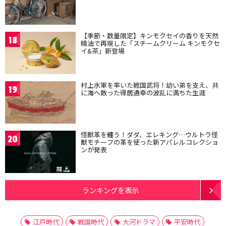
【季節・数量限定】キンモクセイの香りを天然
18
精油で再現した「スチームクリーム キンモクセ
イ&茶」新登場
村上水軍を率いた戦国武将！幼い弟を支え、共
19
に海へ散った得居通幸の波乱に満ちた生涯
怪獣革を纏う！ダダ、エレキング…ウルトラ怪
20
獣モチーフの革を使った新アパレルコレクショ
ンが発表
ランキングを表示
江戸時代
戦国時代
大河ドラマ
平安時代