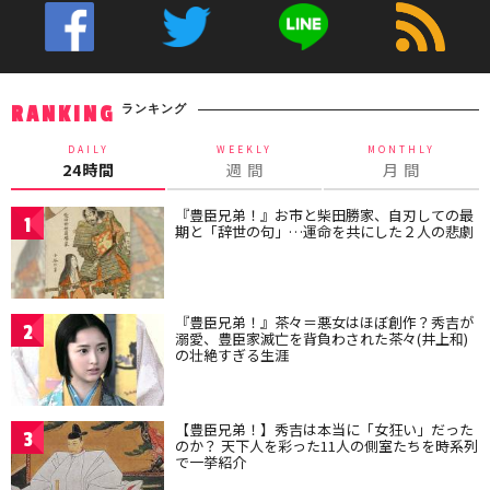
ランキング
RANKING
DAILY
WEEKLY
MONTHLY
24時間
週 間
月 間
『豊臣兄弟！』お市と柴田勝家、自刃しての最
1
期と「辞世の句」…運命を共にした２人の悲劇
『豊臣兄弟！』茶々＝悪女はほぼ創作？秀吉が
2
溺愛、豊臣家滅亡を背負わされた茶々(井上和)
の壮絶すぎる生涯
【豊臣兄弟！】秀吉は本当に「女狂い」だった
3
のか？ 天下人を彩った11人の側室たちを時系列
で一挙紹介