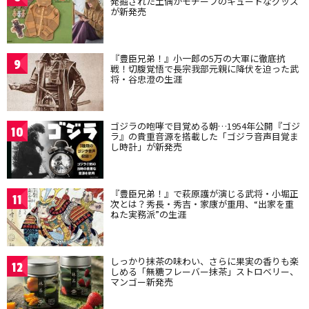
発掘された土偶がモチーフのキュートなグッズ
が新発売
『豊臣兄弟！』小一郎の5万の大軍に徹底抗
9
戦！切腹覚悟で長宗我部元親に降伏を迫った武
将・谷忠澄の生涯
ゴジラの咆哮で目覚める朝…1954年公開『ゴジ
10
ラ』の貴重音源を搭載した「ゴジラ音声目覚ま
し時計」が新発売
『豊臣兄弟！』で萩原護が演じる武将・小堀正
11
次とは？秀長・秀吉・家康が重用、“出家を重
ねた実務派”の生涯
しっかり抹茶の味わい、さらに果実の香りも楽
12
しめる「無糖フレーバー抹茶」ストロベリー、
マンゴー新発売