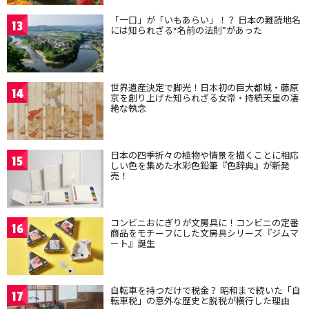
「一口」が「いもあらい」！？ 日本の難読地名
13
には知られざる“名前の法則”があった
世界遺産決定で脚光！日本初の巨大都城・藤原
14
京を創り上げた知られざる女帝・持統天皇の凄
絶な執念
日本の四季折々の植物や情景を描くことに相応
15
しい色を集めた水彩色鉛筆『色辞典』が新発
売！
コンビニおにぎりが文房具に！コンビニの定番
16
商品をモチーフにした文房具シリーズ『ジムマ
ート』誕生
自転車を持つだけで税金？ 昭和まで続いた「自
17
転車税」の意外な歴史と脱税が横行した理由