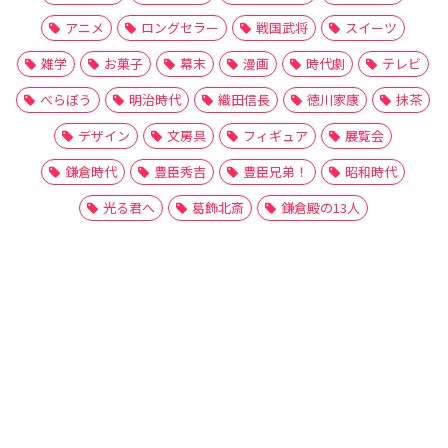
アニメ
ロングセラー
戦国武将
スイーツ
雑学
お菓子
幕末
漫画
時代劇
テレビ
べらぼう
明治時代
織田信長
徳川家康
抹茶
デザイン
文房具
フィギュア
展覧会
鎌倉時代
豊臣秀吉
豊臣兄弟！
昭和時代
光る君へ
葛飾北斎
鎌倉殿の13人