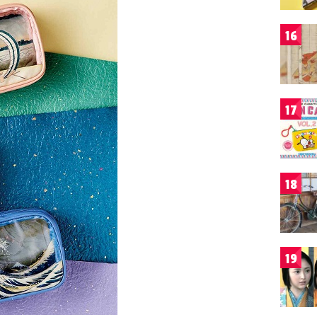
16
17
18
19