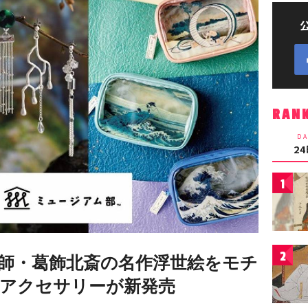
RAN
DA
2
1
2
師・葛飾北斎の名作浮世絵をモチ
アクセサリーが新発売