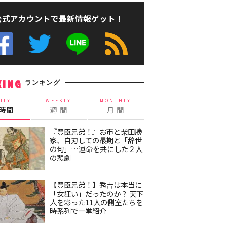
公式アカウントで最新情報ゲット！
ランキング
KING
ILY
WEEKLY
MONTHLY
4時間
週 間
月 間
『豊臣兄弟！』お市と柴田勝
家、自刃しての最期と「辞世
の句」…運命を共にした２人
の悲劇
【豊臣兄弟！】秀吉は本当に
「女狂い」だったのか？ 天下
人を彩った11人の側室たちを
時系列で一挙紹介