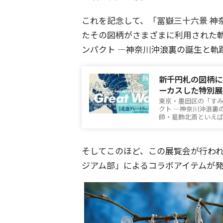
これを記念して、「冨嶽三十六景 神
たその図柄がさまざまに利用された軌
ンパクト ―神奈川沖浪裏の誕生と軌
新千円札の図柄に
ーカスした特別展
東京・墨田区の「すみ
クト ―神奈川沖浪裏
師・葛飾北斎といえ
そしてこのほど、この展覧会が行わ
ジアム部」によるコラボアイテムが