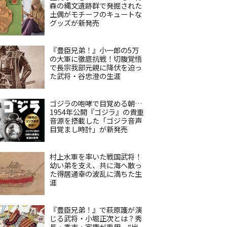
森の縄文遺跡群で発掘された
土偶がモチーフのキュートな
グッズが新発売
『豊臣兄弟！』小一郎の5万
の大軍に徹底抗戦！切腹覚悟
で長宗我部元親に降伏を迫っ
た武将・谷忠澄の生涯
ゴジラの咆哮で目覚める朝…
1954年公開『ゴジラ』の貴重
音源を搭載した「ゴジラ音声
目覚まし時計」が新発売
村上水軍を率いた戦国武将！
幼い弟を支え、共に海へ散っ
た得居通幸の波乱に満ちた生
涯
『豊臣兄弟！』で萩原護が演
じる武将・小堀正次とは？秀
長・秀吉・家康が重用、“出