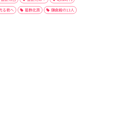
光る君へ
葛飾北斎
鎌倉殿の13人