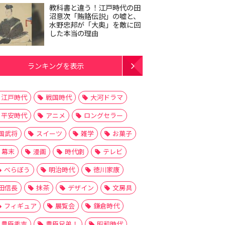
教科書と違う！江戸時代の田
沼意次「賄賂伝説」の嘘と、
水野忠邦が「大奥」を敵に回
した本当の理由
ランキングを表示
江戸時代
戦国時代
大河ドラマ
平安時代
アニメ
ロングセラー
国武将
スイーツ
雑学
お菓子
幕末
漫画
時代劇
テレビ
べらぼう
明治時代
徳川家康
田信長
抹茶
デザイン
文房具
フィギュア
展覧会
鎌倉時代
豊臣秀吉
豊臣兄弟！
昭和時代