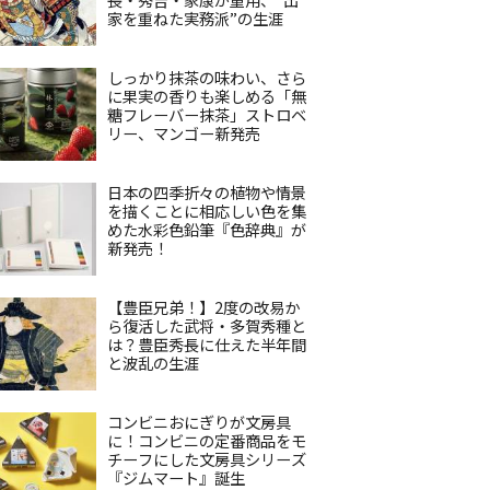
家を重ねた実務派”の生涯
しっかり抹茶の味わい、さら
に果実の香りも楽しめる「無
糖フレーバー抹茶」ストロベ
リー、マンゴー新発売
日本の四季折々の植物や情景
を描くことに相応しい色を集
めた水彩色鉛筆『色辞典』が
新発売！
【豊臣兄弟！】2度の改易か
ら復活した武将・多賀秀種と
は？豊臣秀長に仕えた半年間
と波乱の生涯
コンビニおにぎりが文房具
に！コンビニの定番商品をモ
チーフにした文房具シリーズ
『ジムマート』誕生