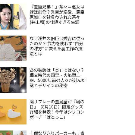
『豊臣兄弟！』茶々＝悪女は
ほぼ創作？秀吉が溺愛、豊臣
家滅亡を背負わされた茶々
(井上和)の壮絶すぎる生涯
なぜ浅井の旧臣は秀吉に従っ
たのか？ 武力を使わず“自分
の味方”に変えた裏工作の技
法とは
あの装飾は「炎」ではない？
縄文時代の国宝・火焔型土
器、5000年前の人々が刻んだ
謎とデザインの秘密
鳩サブレーの豊島屋が『鳩の
日』（8月10日）限定グッズ
詳細を発表！今年はシリコン
ポーチ「はとっこ」
土偶なりきりパーカーも！青