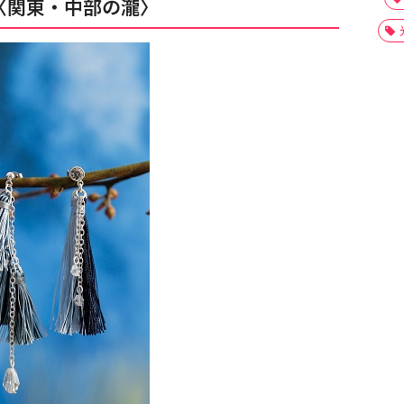
〈関東・中部の瀧〉