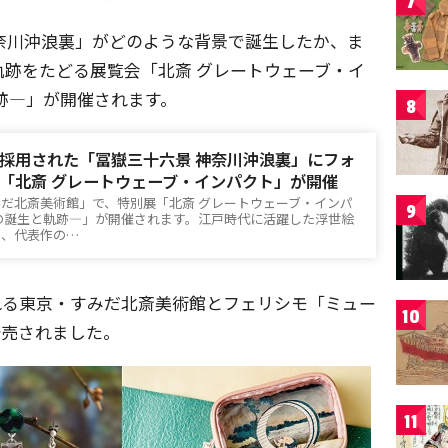
7
奈川沖浪裏」がどのような背景で誕生したか、ま
跡をたどる展覧会「北斎 グレートウェーブ・イ
跡―」が開催されます。
8
採用された「冨嶽三十六景 神奈川沖浪裏」にフォ
「北斎 グレートウェーブ・インパクト」が開催
だ北斎美術館」で、特別展「北斎 グレートウェーブ・インパ
9
の誕生と軌跡―」が開催されます。江戸時代に活躍した浮世絵
ば、代表作の…
れる東京・すみだ北斎美術館とフェリシモ「ミュー
10
発売されました。
11