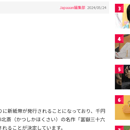
Japaaan編集部
2024/05/24
3
4
5
6
年ぶりに新紙幣が発行されることになっており、千円
飾北斎（かつしかほくさい）の名作「冨嶽三十六
されることが決定しています。