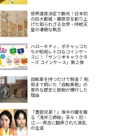
世界遺産決定で脚光！日本初
の巨大都城・藤原京を創り上
げた知られざる女帝・持統天
皇の凄絶な執念
ハローキティ、ポチャッコた
ちが昭和レトロなコインケー
スに！「サンリオキャラクタ
ーズ コインケース」第２弾
自転車を持つだけで税金？ 昭
和まで続いた「自転車税」の
意外な歴史と脱税が横行した
理由
『豊臣兄弟！』後半の鍵を握
る「浅井三姉妹」茶々・初・
江——秀吉に翻弄された波乱
の生涯