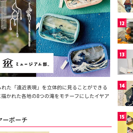
12
13
14
られた「遠近表現」を立体的に見ることができる
に描かれた各地の8つの滝をモチーフにしたイヤア
15
ヤーポーチ