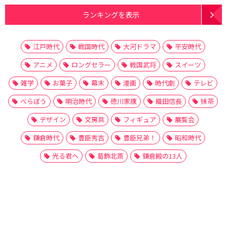
ランキングを表示
江戸時代
戦国時代
大河ドラマ
平安時代
アニメ
ロングセラー
戦国武将
スイーツ
雑学
お菓子
幕末
漫画
時代劇
テレビ
べらぼう
明治時代
徳川家康
織田信長
抹茶
デザイン
文房具
フィギュア
展覧会
鎌倉時代
豊臣秀吉
豊臣兄弟！
昭和時代
光る君へ
葛飾北斎
鎌倉殿の13人