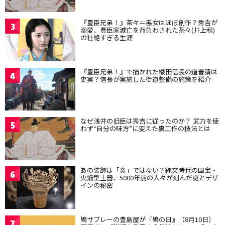
『豊臣兄弟！』茶々＝悪女はほぼ創作？秀吉が
3
溺愛、豊臣家滅亡を背負わされた茶々(井上和)
の壮絶すぎる生涯
『豊臣兄弟！』で描かれた織田信長の道普請は
4
史実？信長が実施した街道整備の施策を紹介
なぜ浅井の旧臣は秀吉に従ったのか？ 武力を使
5
わず“自分の味方”に変えた裏工作の技法とは
あの装飾は「炎」ではない？縄文時代の国宝・
6
火焔型土器、5000年前の人々が刻んだ謎とデザ
インの秘密
鳩サブレーの豊島屋が『鳩の日』（8月10日）
7