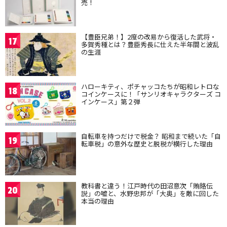
売！
【豊臣兄弟！】2度の改易から復活した武将・
17
多賀秀種とは？豊臣秀長に仕えた半年間と波乱
の生涯
ハローキティ、ポチャッコたちが昭和レトロな
18
コインケースに！「サンリオキャラクターズ コ
インケース」第２弾
自転車を持つだけで税金？ 昭和まで続いた「自
19
転車税」の意外な歴史と脱税が横行した理由
教科書と違う！江戸時代の田沼意次「賄賂伝
20
説」の嘘と、水野忠邦が「大奥」を敵に回した
本当の理由