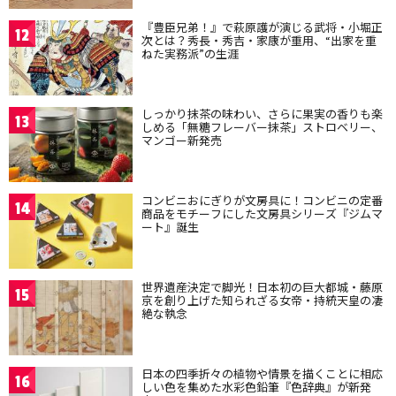
『豊臣兄弟！』で萩原護が演じる武将・小堀正
12
次とは？秀長・秀吉・家康が重用、“出家を重
ねた実務派”の生涯
しっかり抹茶の味わい、さらに果実の香りも楽
13
しめる「無糖フレーバー抹茶」ストロベリー、
マンゴー新発売
コンビニおにぎりが文房具に！コンビニの定番
14
商品をモチーフにした文房具シリーズ『ジムマ
ート』誕生
世界遺産決定で脚光！日本初の巨大都城・藤原
15
京を創り上げた知られざる女帝・持統天皇の凄
絶な執念
日本の四季折々の植物や情景を描くことに相応
16
しい色を集めた水彩色鉛筆『色辞典』が新発