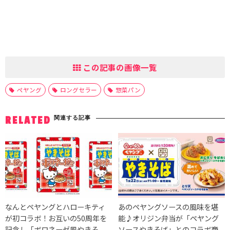
この記事の画像一覧
ペヤング
ロングセラー
惣菜パン
関連する記事
RELATED
なんとペヤングとハローキティ
あのペヤングソースの風味を堪
が初コラボ！お互いの50周年を
能♪オリジン弁当が「ペヤング
記念し「ボロネーゼ風やきそ
ソースやきそば」とのコラボ商