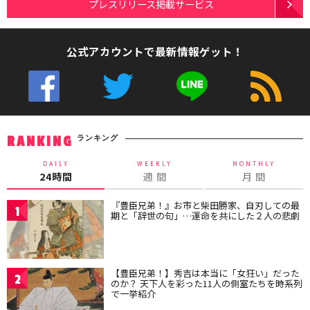
プレスリリース掲載サービス
公式アカウントで最新情報ゲット！
ランキング
RANKING
DAILY
WEEKLY
MONTHLY
24時間
週 間
月 間
『豊臣兄弟！』お市と柴田勝家、自刃しての最
1
期と「辞世の句」…運命を共にした２人の悲劇
【豊臣兄弟！】秀吉は本当に「女狂い」だった
2
のか？ 天下人を彩った11人の側室たちを時系列
で一挙紹介