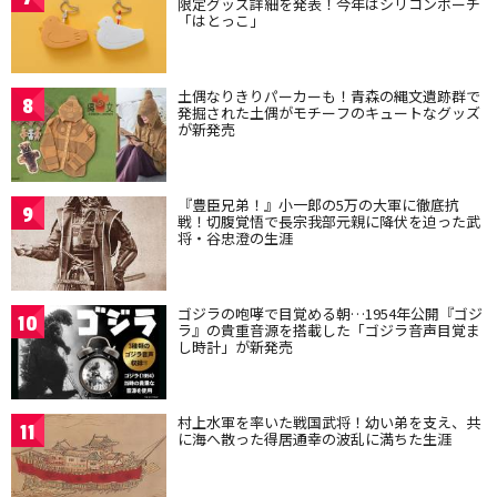
限定グッズ詳細を発表！今年はシリコンポーチ
「はとっこ」
土偶なりきりパーカーも！青森の縄文遺跡群で
8
発掘された土偶がモチーフのキュートなグッズ
が新発売
『豊臣兄弟！』小一郎の5万の大軍に徹底抗
9
戦！切腹覚悟で長宗我部元親に降伏を迫った武
将・谷忠澄の生涯
ゴジラの咆哮で目覚める朝…1954年公開『ゴジ
10
ラ』の貴重音源を搭載した「ゴジラ音声目覚ま
し時計」が新発売
村上水軍を率いた戦国武将！幼い弟を支え、共
11
に海へ散った得居通幸の波乱に満ちた生涯