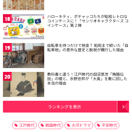
ハローキティ、ポチャッコたちが昭和レトロな
18
コインケースに！「サンリオキャラクターズ コ
インケース」第２弾
自転車を持つだけで税金？ 昭和まで続いた「自
19
転車税」の意外な歴史と脱税が横行した理由
教科書と違う！江戸時代の田沼意次「賄賂伝
20
説」の嘘と、水野忠邦が「大奥」を敵に回した
本当の理由
ランキングを表示
江戸時代
戦国時代
大河ドラマ
平安時代