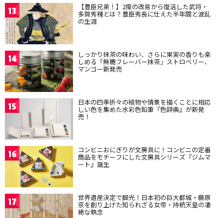
【豊臣兄弟！】2度の改易から復活した武将・
13
多賀秀種とは？豊臣秀長に仕えた半年間と波乱
の生涯
しっかり抹茶の味わい、さらに果実の香りも楽
14
しめる「無糖フレーバー抹茶」ストロベリー、
マンゴー新発売
日本の四季折々の植物や情景を描くことに相応
15
しい色を集めた水彩色鉛筆『色辞典』が新発
売！
コンビニおにぎりが文房具に！コンビニの定番
16
商品をモチーフにした文房具シリーズ『ジムマ
ート』誕生
世界遺産決定で脚光！日本初の巨大都城・藤原
17
京を創り上げた知られざる女帝・持統天皇の凄
絶な執念