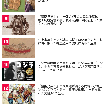
が新発売
『豊臣兄弟！』小一郎の5万の大軍に徹底抗
9
戦！切腹覚悟で長宗我部元親に降伏を迫った武
将・谷忠澄の生涯
村上水軍を率いた戦国武将！幼い弟を支え、共
10
に海へ散った得居通幸の波乱に満ちた生涯
ゴジラの咆哮で目覚める朝…1954年公開『ゴジ
11
ラ』の貴重音源を搭載した「ゴジラ音声目覚ま
し時計」が新発売
『豊臣兄弟！』で萩原護が演じる武将・小堀正
12
次とは？秀長・秀吉・家康が重用、“出家を重
ねた実務派”の生涯