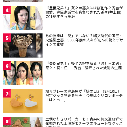
『豊臣兄弟！』茶々＝悪女はほぼ創作？秀吉が
4
溺愛、豊臣家滅亡を背負わされた茶々(井上和)
の壮絶すぎる生涯
あの装飾は「炎」ではない？縄文時代の国宝・
5
火焔型土器、5000年前の人々が刻んだ謎とデザ
インの秘密
『豊臣兄弟！』後半の鍵を握る「浅井三姉妹」
6
茶々・初・江——秀吉に翻弄された波乱の生涯
鳩サブレーの豊島屋が『鳩の日』（8月10日）
7
限定グッズ詳細を発表！今年はシリコンポーチ
「はとっこ」
土偶なりきりパーカーも！青森の縄文遺跡群で
8
発掘された土偶がモチーフのキュートなグッズ