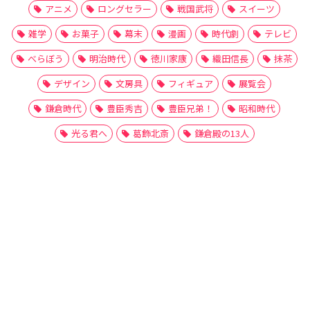
アニメ
ロングセラー
戦国武将
スイーツ
雑学
お菓子
幕末
漫画
時代劇
テレビ
べらぼう
明治時代
徳川家康
織田信長
抹茶
デザイン
文房具
フィギュア
展覧会
鎌倉時代
豊臣秀吉
豊臣兄弟！
昭和時代
光る君へ
葛飾北斎
鎌倉殿の13人