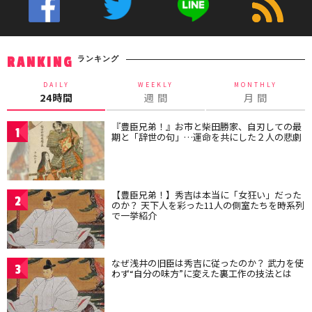
ランキング
RANKING
DAILY
WEEKLY
MONTHLY
24時間
週 間
月 間
『豊臣兄弟！』お市と柴田勝家、自刃しての最
1
期と「辞世の句」…運命を共にした２人の悲劇
【豊臣兄弟！】秀吉は本当に「女狂い」だった
2
のか？ 天下人を彩った11人の側室たちを時系列
で一挙紹介
なぜ浅井の旧臣は秀吉に従ったのか？ 武力を使
3
わず“自分の味方”に変えた裏工作の技法とは