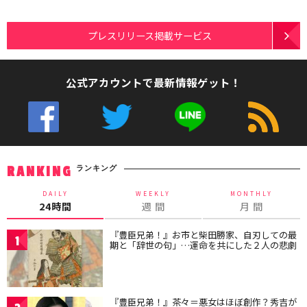
プレスリリース掲載サービス
公式アカウントで最新情報ゲット！
ランキング
RANKING
DAILY
WEEKLY
MONTHLY
24時間
週 間
月 間
『豊臣兄弟！』お市と柴田勝家、自刃しての最
1
期と「辞世の句」…運命を共にした２人の悲劇
『豊臣兄弟！』茶々＝悪女はほぼ創作？秀吉が