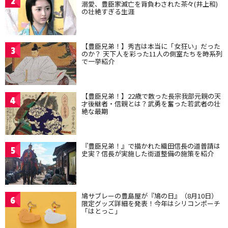
2
溺愛、豊臣家滅亡を背負わされた茶々(井上和)
の壮絶すぎる生涯
【豊臣兄弟！】秀吉は本当に「女狂い」だった
3
のか？ 天下人を彩った11人の側室たちを時系列
で一挙紹介
【豊臣兄弟！】22歳で散った長宗我部元親の天
4
才後継者・信親とは？武勇を奮った若武者の壮
絶な最期
『豊臣兄弟！』で描かれた織田信長の道普請は
5
史実？信長が実施した街道整備の施策を紹介
鳩サブレーの豊島屋が『鳩の日』（8月10日）
6
限定グッズ詳細を発表！今年はシリコンポーチ
「はとっこ」