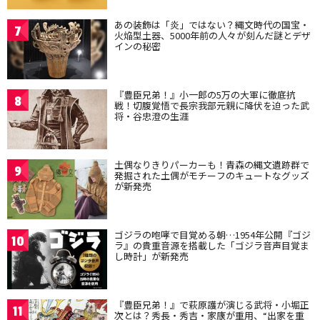
あの装飾は「炎」ではない？縄文時代の国宝・
7
火焔型土器、5000年前の人々が刻んだ謎とデザ
インの秘密
『豊臣兄弟！』小一郎の5万の大軍に徹底抗
8
戦！切腹覚悟で長宗我部元親に降伏を迫った武
将・谷忠澄の生涯
土偶なりきりパーカーも！青森の縄文遺跡群で
9
発掘された土偶がモチーフのキュートなグッズ
が新発売
ゴジラの咆哮で目覚める朝…1954年公開『ゴジ
10
ラ』の貴重音源を搭載した「ゴジラ音声目覚ま
し時計」が新発売
『豊臣兄弟！』で萩原護が演じる武将・小堀正
11
次とは？秀長・秀吉・家康が重用、“出家を重