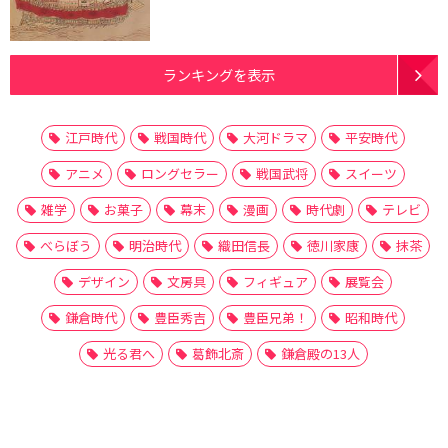
ランキングを表示
江戸時代
戦国時代
大河ドラマ
平安時代
アニメ
ロングセラー
戦国武将
スイーツ
雑学
お菓子
幕末
漫画
時代劇
テレビ
べらぼう
明治時代
織田信長
徳川家康
抹茶
デザイン
文房具
フィギュア
展覧会
鎌倉時代
豊臣秀吉
豊臣兄弟！
昭和時代
光る君へ
葛飾北斎
鎌倉殿の13人