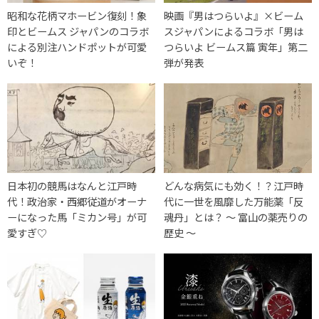
昭和な花柄マホービン復刻！象
映画『男はつらいよ』×ビーム
印とビームス ジャパンのコラボ
スジャパンによるコラボ「男は
による別注ハンドポットが可愛
つらいよ ビームス篇 寅年」第二
いぞ！
弾が発表
日本初の競馬はなんと江戸時
どんな病気にも効く！？江戸時
代！政治家・西郷従道がオーナ
代に一世を風靡した万能薬「反
ーになった馬「ミカン号」が可
魂丹」とは？ 〜 富山の薬売りの
愛すぎ♡
歴史 〜