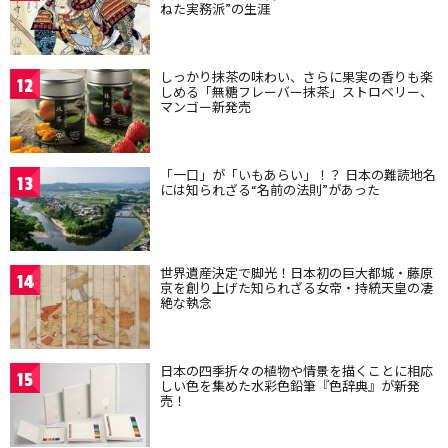
ねた実務派”の生涯
しっかり抹茶の味わい、さらに果実の香りも楽
12
しめる「無糖フレーバー抹茶」ストロベリー、
マンゴー新発売
「一口」が「いもあらい」！？ 日本の難読地名
13
には知られざる“名前の法則”があった
世界遺産決定で脚光！日本初の巨大都城・藤原
14
京を創り上げた知られざる女帝・持統天皇の凄
絶な執念
日本の四季折々の植物や情景を描くことに相応
15
しい色を集めた水彩色鉛筆『色辞典』が新発
売！