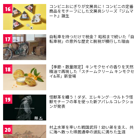
コンビニおにぎりが文房具に！コンビニの定番
16
商品をモチーフにした文房具シリーズ『ジムマ
ート』誕生
自転車を持つだけで税金？ 昭和まで続いた「自
17
転車税」の意外な歴史と脱税が横行した理由
【季節・数量限定】キンモクセイの香りを天然
18
精油で再現した「スチームクリーム キンモクセ
イ&茶」新登場
怪獣革を纏う！ダダ、エレキング…ウルトラ怪
19
獣モチーフの革を使った新アパレルコレクショ
ンが発表
村上水軍を率いた戦国武将！幼い弟を支え、共
20
に海へ散った得居通幸の波乱に満ちた生涯