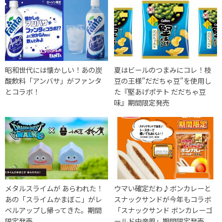
昭和世代には懐かしい！あの炭
夏はビールのつまみにコレ！枝
酸飲料「アンバサ」がファンタ
豆の王様”だだちゃ豆”を使用し
とコラボ！
た『堅あげポテト だだちゃ豆
味』期間限定発売
メタルスライムが あらわれた！
ウマい確定だわ♪ボンカレーと
あの「スライムかまぼこ」がレ
スナックサンドが今年もコラボ
ベルアップし帰ってきた。期間
「スナックサンド ボンカレーゴ
限定発売
ールド中辛風」期間限定発売