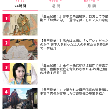
DAILY
WEEKLY
MONTHLY
24時間
週 間
月 間
『豊臣兄弟！』お市と柴田勝家、自刃しての最
1
期と「辞世の句」…運命を共にした２人の悲劇
【豊臣兄弟！】秀吉は本当に「女狂い」だった
2
のか？ 天下人を彩った11人の側室たちを時系列
で一挙紹介
『豊臣兄弟！』茶々＝悪女はほぼ創作？秀吉が
3
溺愛、豊臣家滅亡を背負わされた茶々(井上和)
の壮絶すぎる生涯
『豊臣兄弟！』で描かれた織田信長の道普請は
4
史実？信長が実施した街道整備の施策を紹介