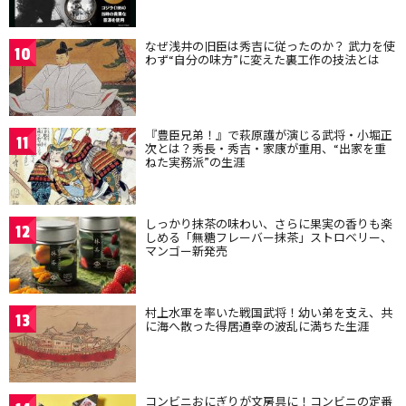
なぜ浅井の旧臣は秀吉に従ったのか？ 武力を使
10
わず“自分の味方”に変えた裏工作の技法とは
『豊臣兄弟！』で萩原護が演じる武将・小堀正
11
次とは？秀長・秀吉・家康が重用、“出家を重
ねた実務派”の生涯
しっかり抹茶の味わい、さらに果実の香りも楽
12
しめる「無糖フレーバー抹茶」ストロベリー、
マンゴー新発売
村上水軍を率いた戦国武将！幼い弟を支え、共
13
に海へ散った得居通幸の波乱に満ちた生涯
コンビニおにぎりが文房具に！コンビニの定番