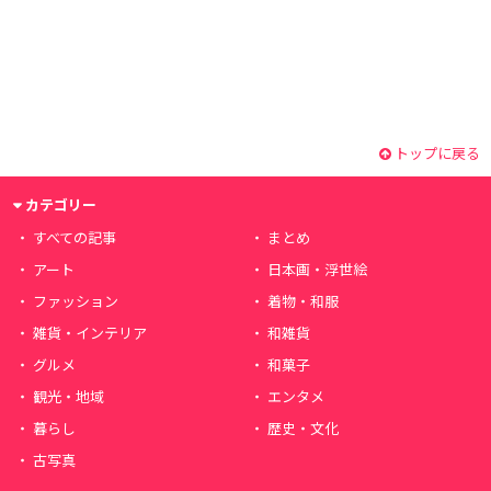
トップに戻る
カテゴリー
すべての記事
まとめ
アート
日本画・浮世絵
ファッション
着物・和服
雑貨・インテリア
和雑貨
グルメ
和菓子
観光・地域
エンタメ
暮らし
歴史・文化
古写真