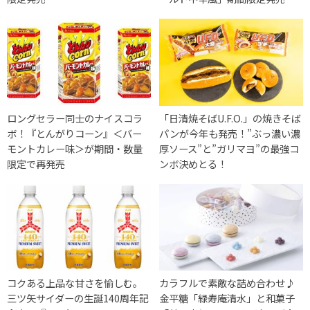
ロングセラー同士のナイスコラ
「日清焼そばU.F.O.」の焼きそば
ボ！『とんがりコーン』＜バー
パンが今年も発売！”ぶっ濃い濃
モントカレー味＞が期間・数量
厚ソース”と”ガリマヨ”の最強コ
限定で再発売
ンボ決めとる！
コクある上品な甘さを愉しむ。
カラフルで素敵な詰め合わせ♪
三ツ矢サイダーの生誕140周年記
金平糖「緑寿庵清水」と和菓子