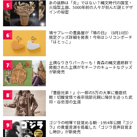
あの装飾は「炎」ではない？縄文時代の国宝・
5
火焔型土器、5000年前の人々が刻んだ謎とデザ
インの秘密
鳩サブレーの豊島屋が『鳩の日』（8月10日）
6
限定グッズ詳細を発表！今年はシリコンポーチ
「はとっこ」
土偶なりきりパーカーも！青森の縄文遺跡群で
7
発掘された土偶がモチーフのキュートなグッズ
が新発売
『豊臣兄弟！』小一郎の5万の大軍に徹底抗
8
戦！切腹覚悟で長宗我部元親に降伏を迫った武
将・谷忠澄の生涯
ゴジラの咆哮で目覚める朝…1954年公開『ゴジ
9
ラ』の貴重音源を搭載した「ゴジラ音声目覚ま
し時計」が新発売