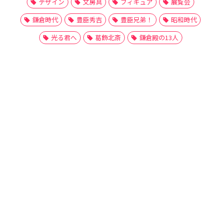
デザイン
文房具
フィギュア
展覧会
鎌倉時代
豊臣秀吉
豊臣兄弟！
昭和時代
光る君へ
葛飾北斎
鎌倉殿の13人