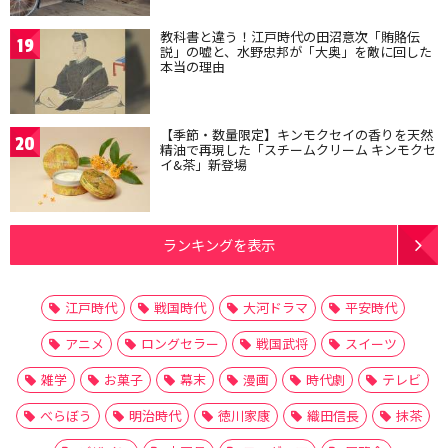
教科書と違う！江戸時代の田沼意次「賄賂伝
19
説」の嘘と、水野忠邦が「大奥」を敵に回した
本当の理由
【季節・数量限定】キンモクセイの香りを天然
20
精油で再現した「スチームクリーム キンモクセ
イ&茶」新登場
ランキングを表示
江戸時代
戦国時代
大河ドラマ
平安時代
アニメ
ロングセラー
戦国武将
スイーツ
雑学
お菓子
幕末
漫画
時代劇
テレビ
べらぼう
明治時代
徳川家康
織田信長
抹茶