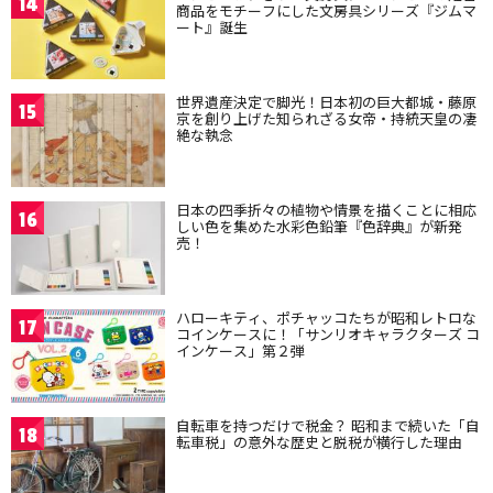
14
商品をモチーフにした文房具シリーズ『ジムマ
ート』誕生
世界遺産決定で脚光！日本初の巨大都城・藤原
15
京を創り上げた知られざる女帝・持統天皇の凄
絶な執念
日本の四季折々の植物や情景を描くことに相応
16
しい色を集めた水彩色鉛筆『色辞典』が新発
売！
ハローキティ、ポチャッコたちが昭和レトロな
17
コインケースに！「サンリオキャラクターズ コ
インケース」第２弾
自転車を持つだけで税金？ 昭和まで続いた「自
18
転車税」の意外な歴史と脱税が横行した理由