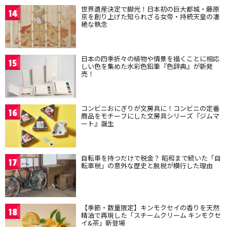
世界遺産決定で脚光！日本初の巨大都城・藤原
14
京を創り上げた知られざる女帝・持統天皇の凄
絶な執念
日本の四季折々の植物や情景を描くことに相応
15
しい色を集めた水彩色鉛筆『色辞典』が新発
売！
コンビニおにぎりが文房具に！コンビニの定番
16
商品をモチーフにした文房具シリーズ『ジムマ
ート』誕生
自転車を持つだけで税金？ 昭和まで続いた「自
17
転車税」の意外な歴史と脱税が横行した理由
【季節・数量限定】キンモクセイの香りを天然
18
精油で再現した「スチームクリーム キンモクセ
イ&茶」新登場