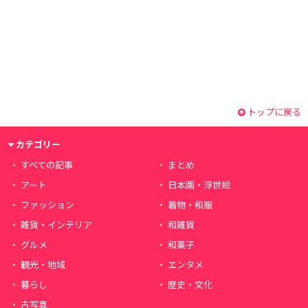
トップに戻る
カテゴリー
すべての記事
まとめ
アート
日本画・浮世絵
ファッション
着物・和服
雑貨・インテリア
和雑貨
グルメ
和菓子
観光・地域
エンタメ
暮らし
歴史・文化
古写真