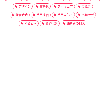
デザイン
文房具
フィギュア
展覧会
鎌倉時代
豊臣秀吉
豊臣兄弟！
昭和時代
光る君へ
葛飾北斎
鎌倉殿の13人