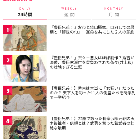
DAILY
WEEKLY
MONTHLY
24時間
週 間
月 間
『豊臣兄弟！』お市と柴田勝家、自刃しての最
1
期と「辞世の句」…運命を共にした２人の悲劇
『豊臣兄弟！』茶々＝悪女はほぼ創作？秀吉が
2
溺愛、豊臣家滅亡を背負わされた茶々(井上和)
の壮絶すぎる生涯
【豊臣兄弟！】秀吉は本当に「女狂い」だった
3
のか？ 天下人を彩った11人の側室たちを時系列
で一挙紹介
【豊臣兄弟！】22歳で散った長宗我部元親の天
4
才後継者・信親とは？武勇を奮った若武者の壮
絶な最期