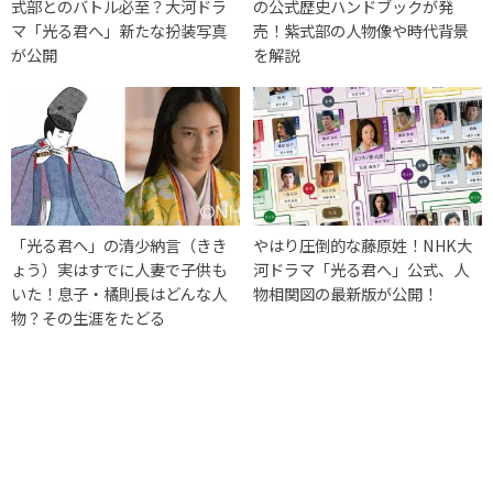
式部とのバトル必至？大河ドラ
の公式歴史ハンドブックが発
マ「光る君へ」新たな扮装写真
売！紫式部の人物像や時代背景
が公開
を解説
「光る君へ」の清少納言（きき
やはり圧倒的な藤原姓！NHK大
ょう）実はすでに人妻で子供も
河ドラマ「光る君へ」公式、人
いた！息子・橘則長はどんな人
物相関図の最新版が公開！
物？その生涯をたどる