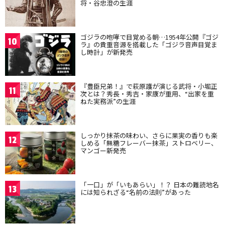
将・谷忠澄の生涯
ゴジラの咆哮で目覚める朝…1954年公開『ゴジ
10
ラ』の貴重音源を搭載した「ゴジラ音声目覚ま
し時計」が新発売
『豊臣兄弟！』で萩原護が演じる武将・小堀正
11
次とは？秀長・秀吉・家康が重用、“出家を重
ねた実務派”の生涯
しっかり抹茶の味わい、さらに果実の香りも楽
12
しめる「無糖フレーバー抹茶」ストロベリー、
マンゴー新発売
「一口」が「いもあらい」！？ 日本の難読地名
13
には知られざる“名前の法則”があった