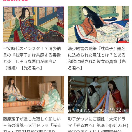
平安時代のインスタ！？清少納
清少納言の随筆『枕草子』題名
言の『枕草子』は共感する毒舌
に込められた意味とは？とある
と炎上しそうな悪口が面白い
和歌に隠された彼女の真意【光
（後編）【光る君へ】
る君へ】
藤原定子が遺した寂しく悲しい
彰子がついにご懐妊！大河ドラ
三首の遺詠…大河ドラマ「光る
マ『光る君へ』第36回(9月22日)
君へ」7月21日放送振り返り
放送のあらすじ＆相関図が公