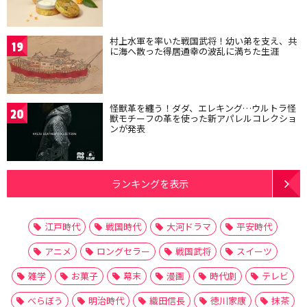
村上水軍を率いた戦国武将！幼い弟を支え、共
19
に海へ散った得居通幸の波乱に満ちた生涯
怪獣革を纏う！ダダ、エレキング…ウルトラ怪
20
獣モチーフの革を使った新アパレルコレクショ
ンが発表
ランキングを表示
江戸時代
戦国時代
大河ドラマ
平安時代
アニメ
ロングセラー
戦国武将
スイーツ
雑学
お菓子
幕末
漫画
時代劇
テレビ
べらぼう
明治時代
織田信長
徳川家康
抹茶