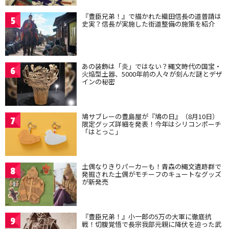
『豊臣兄弟！』で描かれた織田信長の道普請は
5
史実？信長が実施した街道整備の施策を紹介
あの装飾は「炎」ではない？縄文時代の国宝・
6
火焔型土器、5000年前の人々が刻んだ謎とデザ
インの秘密
鳩サブレーの豊島屋が『鳩の日』（8月10日）
7
限定グッズ詳細を発表！今年はシリコンポーチ
「はとっこ」
土偶なりきりパーカーも！青森の縄文遺跡群で
8
発掘された土偶がモチーフのキュートなグッズ
が新発売
『豊臣兄弟！』小一郎の5万の大軍に徹底抗
9
戦！切腹覚悟で長宗我部元親に降伏を迫った武