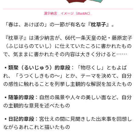
清少納言 イメージ（illustAC）
「春は、あけぼの」の一節が有名な
『枕草子』
。
『枕草子』は清少納言が、66代一条天皇の妃・藤原定子
（ふじはらのていし）に仕えていたころに書かれたもの
で、気ままに書かれたその内容は大きく分けると……
▪︎
類聚（るいじゅう）的章段
：「物尽くし」ともよば
れ、「うつくしきもの～」とか、テーマを決めて、自分
の感性に触れることを列挙し主観的な解説を加えたもの
▪︎
随筆的章段
：自然の風景や人々の美しい面など、自分
の主観的な意見を述べたもの
▪︎
日記的章段
：宮仕えの間に見聞きした出来事を回想し
ながらあれこれと描いたもの