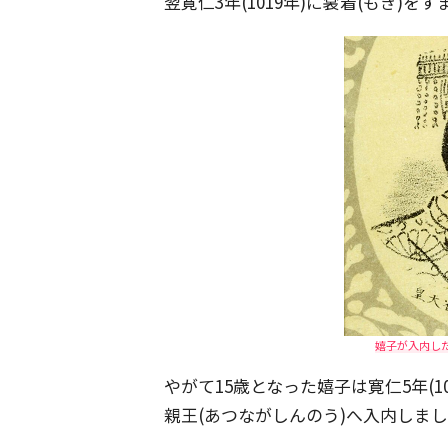
翌寛仁3年(1019年)に裳着(もぎ
嬉子が入内した
やがて15歳となった嬉子は寛仁5年(
親王(あつながしんのう)へ入内しま