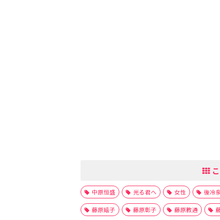
こ
中原恒盛
光る君へ
女性
後冷
藤原嬉子
藤原彰子
藤原教通