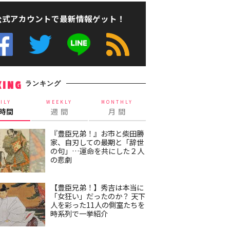
公式アカウントで最新情報ゲット！
ランキング
KING
ILY
WEEKLY
MONTHLY
4時間
週 間
月 間
『豊臣兄弟！』お市と柴田勝
家、自刃しての最期と「辞世
の句」…運命を共にした２人
の悲劇
【豊臣兄弟！】秀吉は本当に
「女狂い」だったのか？ 天下
人を彩った11人の側室たちを
時系列で一挙紹介