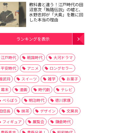
教科書と違う！江戸時代の田
沼意次「賄賂伝説」の嘘と、
水野忠邦が「大奥」を敵に回
した本当の理由
ランキングを表示
江戸時代
戦国時代
大河ドラマ
平安時代
アニメ
ロングセラー
国武将
スイーツ
雑学
お菓子
幕末
漫画
時代劇
テレビ
べらぼう
明治時代
徳川家康
田信長
抹茶
デザイン
文房具
フィギュア
展覧会
鎌倉時代
豊臣秀吉
豊臣兄弟！
昭和時代