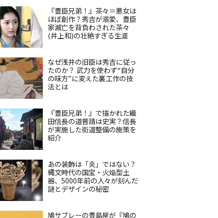
『豊臣兄弟！』茶々＝悪女は
ほぼ創作？秀吉が溺愛、豊臣
家滅亡を背負わされた茶々
(井上和)の壮絶すぎる生涯
なぜ浅井の旧臣は秀吉に従っ
たのか？ 武力を使わず“自分
の味方”に変えた裏工作の技
法とは
『豊臣兄弟！』で描かれた織
田信長の道普請は史実？信長
が実施した街道整備の施策を
紹介
あの装飾は「炎」ではない？
縄文時代の国宝・火焔型土
器、5000年前の人々が刻んだ
謎とデザインの秘密
鳩サブレーの豊島屋が『鳩の