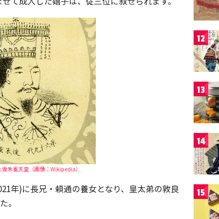
)をすませて成人した嬉子は、従三位に叙せられます。
12
13
14
後朱雀天皇（画像：Wikipedia）
1021年)に長兄・頼通の養女となり、皇太弟の敦良
15
した。