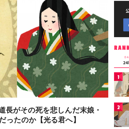
RAN
DA
2
1
2
道長がその死を悲しんだ末娘・
だったのか【光る君へ】