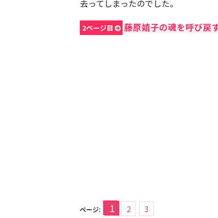
去ってしまったのでした。
藤原嬉子の魂を呼び戻
2ページ目
1
2
3
ページ: