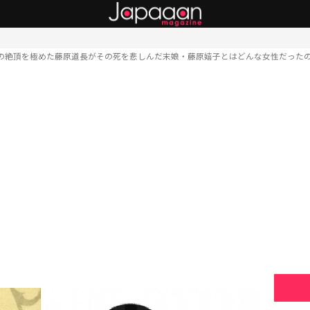
の絶頂を極めた藤原道長がその死を悲しんだ末娘・藤原嬉子とはどんな女性だった