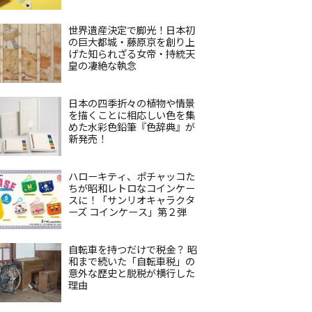
世界遺産決定で脚光！日本初
の巨大都城・藤原京を創り上
げた知られざる女帝・持統天
皇の凄絶な執念
日本の四季折々の植物や情景
を描くことに相応しい色を集
めた水彩色鉛筆『色辞典』が
新発売！
ハローキティ、ポチャッコた
ちが昭和レトロなコインケー
スに！「サンリオキャラクタ
ーズ コインケース」第２弾
自転車を持つだけで税金？ 昭
和まで続いた「自転車税」の
意外な歴史と脱税が横行した
理由