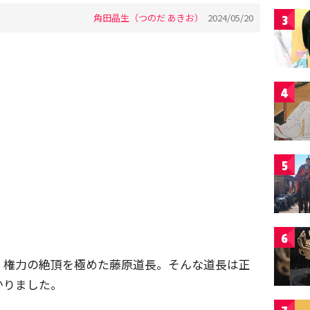
角田晶生（つのだ あきお）
2024/05/20
3
4
5
6
、権力の絶頂を極めた藤原道長。そんな道長は正
かりました。