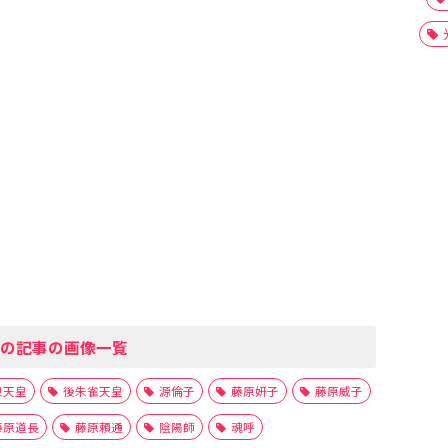
の記事の画像一覧
泉天皇
後朱雀天皇
源倫子
藤原妍子
藤原威子
藤原道長
藤原頼通
陰陽師
魂呼