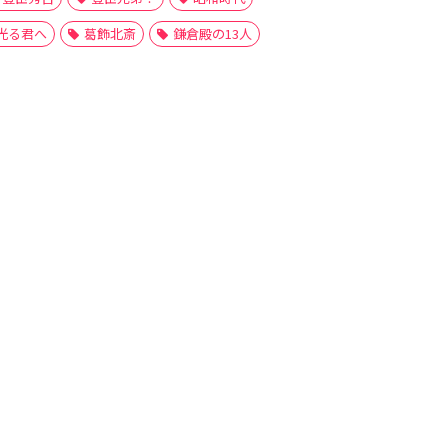
光る君へ
葛飾北斎
鎌倉殿の13人