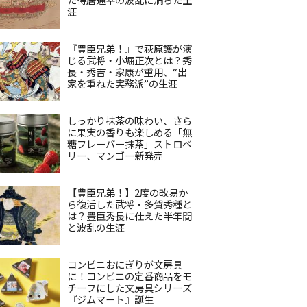
涯
『豊臣兄弟！』で萩原護が演
じる武将・小堀正次とは？秀
長・秀吉・家康が重用、“出
家を重ねた実務派”の生涯
しっかり抹茶の味わい、さら
に果実の香りも楽しめる「無
糖フレーバー抹茶」ストロベ
リー、マンゴー新発売
【豊臣兄弟！】2度の改易か
ら復活した武将・多賀秀種と
は？豊臣秀長に仕えた半年間
と波乱の生涯
コンビニおにぎりが文房具
に！コンビニの定番商品をモ
チーフにした文房具シリーズ
『ジムマート』誕生