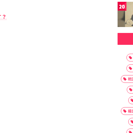
20
す？
戦
織