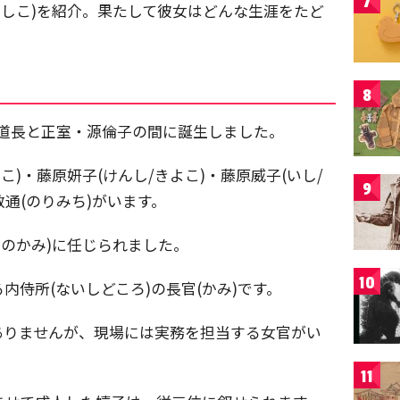
7
よしこ)を紹介。果たして彼女はどんな生涯をたど
8
5日、道長と正室・源倫子の間に誕生しました。
こ)・藤原妍子(けんし/きよこ)・藤原威子(いし/
9
教通(のりみち)がいます。
いしのかみ)に任じられました。
10
侍所(ないしどころ)の長官(かみ)です。
ありませんが、現場には実務を担当する女官がい
11