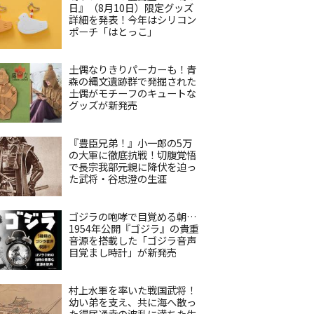
日』（8月10日）限定グッズ
詳細を発表！今年はシリコン
ポーチ「はとっこ」
土偶なりきりパーカーも！青
森の縄文遺跡群で発掘された
土偶がモチーフのキュートな
グッズが新発売
『豊臣兄弟！』小一郎の5万
の大軍に徹底抗戦！切腹覚悟
で長宗我部元親に降伏を迫っ
た武将・谷忠澄の生涯
ゴジラの咆哮で目覚める朝…
1954年公開『ゴジラ』の貴重
音源を搭載した「ゴジラ音声
目覚まし時計」が新発売
村上水軍を率いた戦国武将！
幼い弟を支え、共に海へ散っ
た得居通幸の波乱に満ちた生