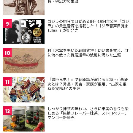
将・谷忠澄の生涯
ゴジラの咆哮で目覚める朝…1954年公開『ゴジ
9
ラ』の貴重音源を搭載した「ゴジラ音声目覚ま
し時計」が新発売
村上水軍を率いた戦国武将！幼い弟を支え、共
10
に海へ散った得居通幸の波乱に満ちた生涯
『豊臣兄弟！』で萩原護が演じる武将・小堀正
11
次とは？秀長・秀吉・家康が重用、“出家を重
ねた実務派”の生涯
しっかり抹茶の味わい、さらに果実の香りも楽
12
しめる「無糖フレーバー抹茶」ストロベリー、
マンゴー新発売