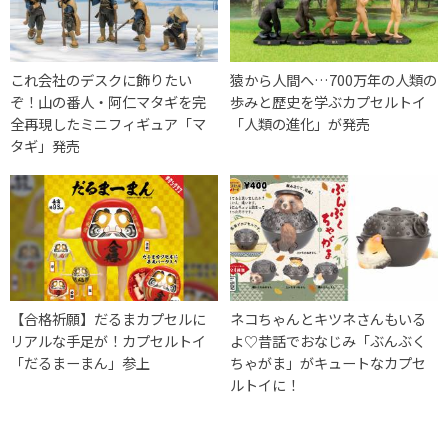
これ会社のデスクに飾りたい
猿から人間へ…700万年の人類の
ぞ！山の番人・阿仁マタギを完
歩みと歴史を学ぶカプセルトイ
全再現したミニフィギュア「マ
「人類の進化」が発売
タギ」発売
【合格祈願】だるまカプセルに
ネコちゃんとキツネさんもいる
リアルな手足が！カプセルトイ
よ♡昔話でおなじみ「ぶんぶく
「だるまーまん」参上
ちゃがま」がキュートなカプセ
ルトイに！