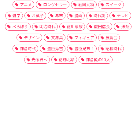
アニメ
ロングセラー
戦国武将
スイーツ
雑学
お菓子
幕末
漫画
時代劇
テレビ
べらぼう
明治時代
徳川家康
織田信長
抹茶
デザイン
文房具
フィギュア
展覧会
鎌倉時代
豊臣秀吉
豊臣兄弟！
昭和時代
光る君へ
葛飾北斎
鎌倉殿の13人