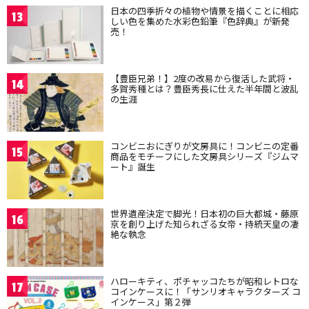
日本の四季折々の植物や情景を描くことに相応
13
しい色を集めた水彩色鉛筆『色辞典』が新発
売！
【豊臣兄弟！】2度の改易から復活した武将・
14
多賀秀種とは？豊臣秀長に仕えた半年間と波乱
の生涯
コンビニおにぎりが文房具に！コンビニの定番
15
商品をモチーフにした文房具シリーズ『ジムマ
ート』誕生
世界遺産決定で脚光！日本初の巨大都城・藤原
16
京を創り上げた知られざる女帝・持統天皇の凄
絶な執念
ハローキティ、ポチャッコたちが昭和レトロな
17
コインケースに！「サンリオキャラクターズ コ
インケース」第２弾