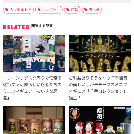
カプセルトイ
フィギュア
埴輪
考古学
関連する記事
RELATED
ニンニン♪デスク周りで任務を
ご利益ありそうな〜♪千手観音
遂行する可愛らしい忍者たちの
の美しい手がモチーフのミニフ
ミニフィギュア「ちいさな忍
ィギュア「千手コレクション」
者」
誕生！