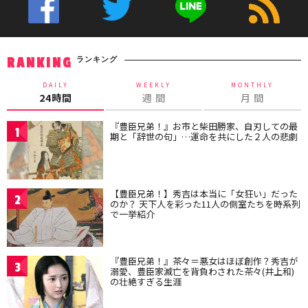
ランキング
RANKING
DAILY
WEEKLY
MONTHLY
24時間
週 間
月 間
『豊臣兄弟！』お市と柴田勝家、自刃しての最
1
期と「辞世の句」…運命を共にした２人の悲劇
【豊臣兄弟！】秀吉は本当に「女狂い」だった
2
のか？ 天下人を彩った11人の側室たちを時系列
で一挙紹介
『豊臣兄弟！』茶々＝悪女はほぼ創作？秀吉が
3
溺愛、豊臣家滅亡を背負わされた茶々(井上和)
の壮絶すぎる生涯