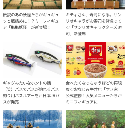
伝説のあの妖怪たちがギュギュ
キティさん、寿司になる。サン
ッと瓶詰めに！？ミニフィギュ
リオキャラがお寿司を背負って
ア「瓶瓶妖怪」が新登場！
♡「サンリオキャラクターズ 寿
司」新登場
ギャグみたいなホントの話
食べたくなっちゃうほどの再現
（笑）バスでバスが釣れるバス
度♡おなじみ牛丼店「すき家」
釣り用バスルアーを西日本JRバ
公式監修！人気メニューたちが
スが発売
ミニフィギュアに