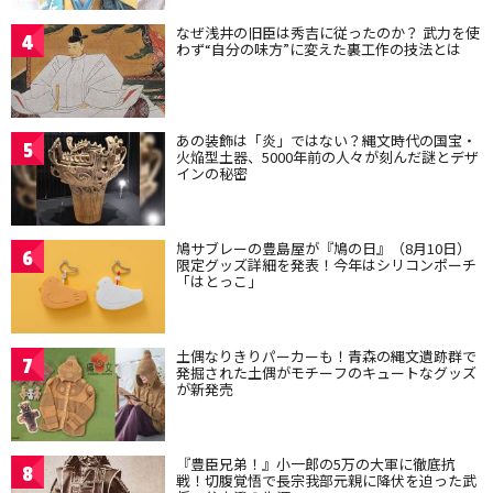
なぜ浅井の旧臣は秀吉に従ったのか？ 武力を使
4
わず“自分の味方”に変えた裏工作の技法とは
あの装飾は「炎」ではない？縄文時代の国宝・
5
火焔型土器、5000年前の人々が刻んだ謎とデザ
インの秘密
鳩サブレーの豊島屋が『鳩の日』（8月10日）
6
限定グッズ詳細を発表！今年はシリコンポーチ
「はとっこ」
土偶なりきりパーカーも！青森の縄文遺跡群で
7
発掘された土偶がモチーフのキュートなグッズ
が新発売
『豊臣兄弟！』小一郎の5万の大軍に徹底抗
8
戦！切腹覚悟で長宗我部元親に降伏を迫った武