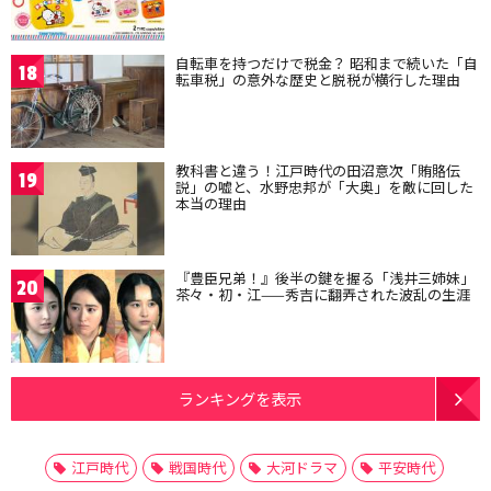
自転車を持つだけで税金？ 昭和まで続いた「自
18
転車税」の意外な歴史と脱税が横行した理由
教科書と違う！江戸時代の田沼意次「賄賂伝
19
説」の嘘と、水野忠邦が「大奥」を敵に回した
本当の理由
『豊臣兄弟！』後半の鍵を握る「浅井三姉妹」
20
茶々・初・江——秀吉に翻弄された波乱の生涯
ランキングを表示
江戸時代
戦国時代
大河ドラマ
平安時代