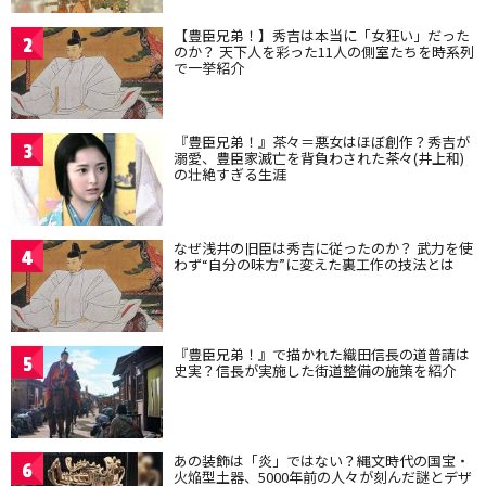
【豊臣兄弟！】秀吉は本当に「女狂い」だった
2
のか？ 天下人を彩った11人の側室たちを時系列
で一挙紹介
『豊臣兄弟！』茶々＝悪女はほぼ創作？秀吉が
3
溺愛、豊臣家滅亡を背負わされた茶々(井上和)
の壮絶すぎる生涯
なぜ浅井の旧臣は秀吉に従ったのか？ 武力を使
4
わず“自分の味方”に変えた裏工作の技法とは
『豊臣兄弟！』で描かれた織田信長の道普請は
5
史実？信長が実施した街道整備の施策を紹介
あの装飾は「炎」ではない？縄文時代の国宝・
6
火焔型土器、5000年前の人々が刻んだ謎とデザ