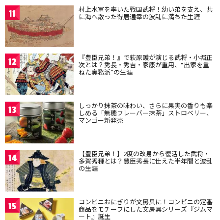
村上水軍を率いた戦国武将！幼い弟を支え、共
11
に海へ散った得居通幸の波乱に満ちた生涯
『豊臣兄弟！』で萩原護が演じる武将・小堀正
12
次とは？秀長・秀吉・家康が重用、“出家を重
ねた実務派”の生涯
しっかり抹茶の味わい、さらに果実の香りも楽
13
しめる「無糖フレーバー抹茶」ストロベリー、
マンゴー新発売
【豊臣兄弟！】2度の改易から復活した武将・
14
多賀秀種とは？豊臣秀長に仕えた半年間と波乱
の生涯
コンビニおにぎりが文房具に！コンビニの定番
15
商品をモチーフにした文房具シリーズ『ジムマ
ート』誕生