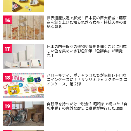
世界遺産決定で脚光！日本初の巨大都城・藤原
16
京を創り上げた知られざる女帝・持統天皇の凄
絶な執念
日本の四季折々の植物や情景を描くことに相応
17
しい色を集めた水彩色鉛筆『色辞典』が新発
売！
ハローキティ、ポチャッコたちが昭和レトロな
18
コインケースに！「サンリオキャラクターズ コ
インケース」第２弾
自転車を持つだけで税金？ 昭和まで続いた「自
19
転車税」の意外な歴史と脱税が横行した理由