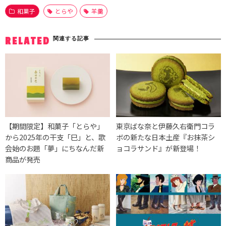
和菓子
とらや
羊羹
関連する記事
RELATED
【期間限定】和菓子「とらや」
東京ばな奈と伊藤久右衛門コラ
から2025年の干支「巳」と、歌
ボの新たな日本土産『お抹茶シ
会始のお題「夢」にちなんだ新
ョコラサンド』が新登場！
商品が発売