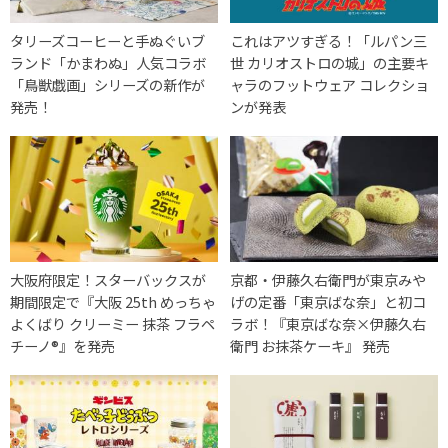
タリーズコーヒーと手ぬぐいブ
これはアツすぎる！「ルパン三
ランド「かまわぬ」人気コラボ
世 カリオストロの城」の主要キ
「鳥獣戯画」シリーズの新作が
ャラのフットウェア コレクショ
発売！
ンが発表
大阪府限定！スターバックスが
京都・伊藤久右衛門が東京みや
期間限定で『大阪 25th めっちゃ
げの定番「東京ばな奈」と初コ
よくばり クリーミー 抹茶 フラペ
ラボ！『東京ばな奈×伊藤久右
チーノ®』を発売
衛門 お抹茶ケーキ』 発売