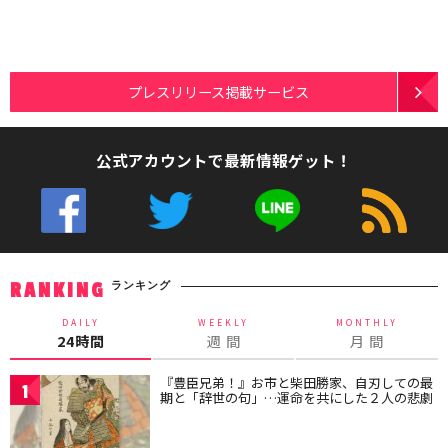
プレスリリース掲載サービス
公式アカウントで最新情報ゲット！
ランキング
RANKING
DAILY
WEEKLY
MONTHLY
24時間
週 間
月 間
『豊臣兄弟！』お市と柴田勝家、自刃しての最
1
期と「辞世の句」…運命を共にした２人の悲劇