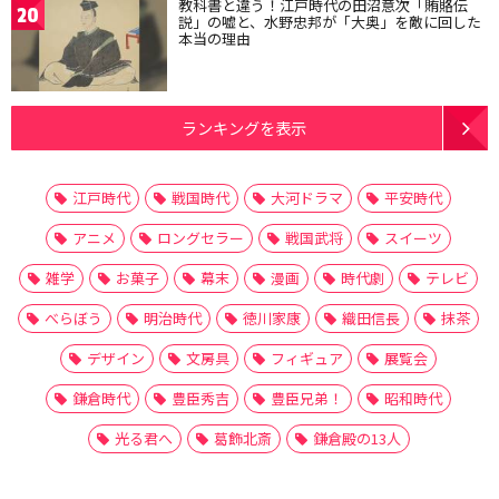
教科書と違う！江戸時代の田沼意次「賄賂伝
20
説」の嘘と、水野忠邦が「大奥」を敵に回した
本当の理由
ランキングを表示
江戸時代
戦国時代
大河ドラマ
平安時代
アニメ
ロングセラー
戦国武将
スイーツ
雑学
お菓子
幕末
漫画
時代劇
テレビ
べらぼう
明治時代
徳川家康
織田信長
抹茶
デザイン
文房具
フィギュア
展覧会
鎌倉時代
豊臣秀吉
豊臣兄弟！
昭和時代
光る君へ
葛飾北斎
鎌倉殿の13人