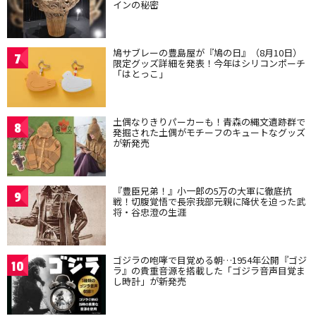
インの秘密
鳩サブレーの豊島屋が『鳩の日』（8月10日）
7
限定グッズ詳細を発表！今年はシリコンポーチ
「はとっこ」
土偶なりきりパーカーも！青森の縄文遺跡群で
8
発掘された土偶がモチーフのキュートなグッズ
が新発売
『豊臣兄弟！』小一郎の5万の大軍に徹底抗
9
戦！切腹覚悟で長宗我部元親に降伏を迫った武
将・谷忠澄の生涯
ゴジラの咆哮で目覚める朝…1954年公開『ゴジ
10
ラ』の貴重音源を搭載した「ゴジラ音声目覚ま
し時計」が新発売