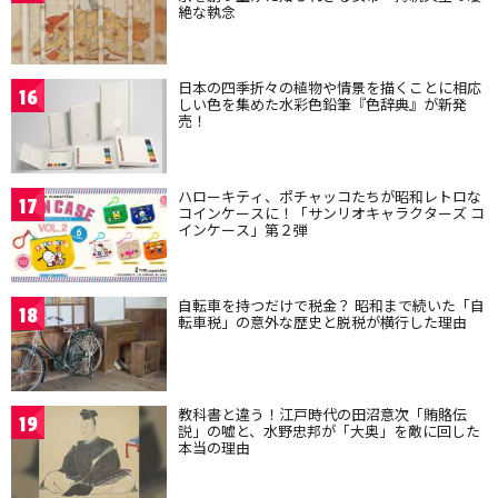
絶な執念
日本の四季折々の植物や情景を描くことに相応
16
しい色を集めた水彩色鉛筆『色辞典』が新発
売！
ハローキティ、ポチャッコたちが昭和レトロな
17
コインケースに！「サンリオキャラクターズ コ
インケース」第２弾
自転車を持つだけで税金？ 昭和まで続いた「自
18
転車税」の意外な歴史と脱税が横行した理由
教科書と違う！江戸時代の田沼意次「賄賂伝
19
説」の嘘と、水野忠邦が「大奥」を敵に回した
本当の理由