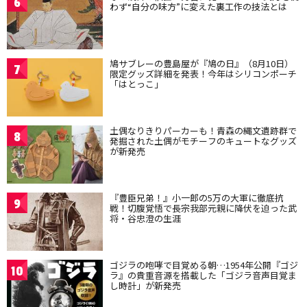
6
わず“自分の味方”に変えた裏工作の技法とは
鳩サブレーの豊島屋が『鳩の日』（8月10日）
7
限定グッズ詳細を発表！今年はシリコンポーチ
「はとっこ」
土偶なりきりパーカーも！青森の縄文遺跡群で
8
発掘された土偶がモチーフのキュートなグッズ
が新発売
『豊臣兄弟！』小一郎の5万の大軍に徹底抗
9
戦！切腹覚悟で長宗我部元親に降伏を迫った武
将・谷忠澄の生涯
ゴジラの咆哮で目覚める朝…1954年公開『ゴジ
10
ラ』の貴重音源を搭載した「ゴジラ音声目覚ま
し時計」が新発売