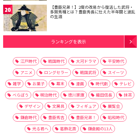
【豊臣兄弟！】2度の改易から復活した武将・
20
多賀秀種とは？豊臣秀長に仕えた半年間と波乱
の生涯
ランキングを表示
江戸時代
戦国時代
大河ドラマ
平安時代
アニメ
ロングセラー
戦国武将
スイーツ
雑学
お菓子
幕末
漫画
時代劇
テレビ
べらぼう
明治時代
徳川家康
織田信長
抹茶
デザイン
文房具
フィギュア
展覧会
鎌倉時代
豊臣秀吉
豊臣兄弟！
昭和時代
光る君へ
葛飾北斎
鎌倉殿の13人