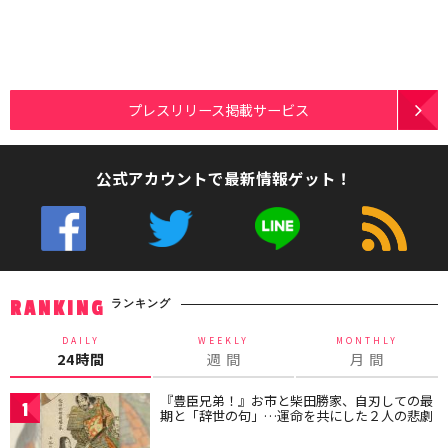
プレスリリース掲載サービス
公式アカウントで最新情報ゲット！
ランキング
RANKING
DAILY
WEEKLY
MONTHLY
24時間
週 間
月 間
『豊臣兄弟！』お市と柴田勝家、自刃しての最
1
期と「辞世の句」…運命を共にした２人の悲劇