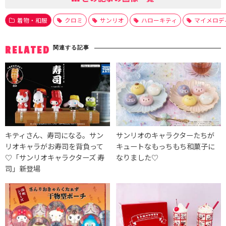
着物・和服
クロミ
サンリオ
ハローキティ
マイメロデ
関連する記事
RELATED
キティさん、寿司になる。サン
サンリオのキャラクターたちが
リオキャラがお寿司を背負って
キュートなもっちもち和菓子に
♡「サンリオキャラクターズ 寿
なりました♡
司」新登場