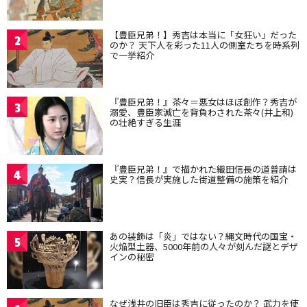
【豊臣兄弟！】秀吉は本当に「女狂い」だった
2
のか？ 天下人を彩った11人の側室たちを時系列
で一挙紹介
『豊臣兄弟！』茶々＝悪女はほぼ創作？秀吉が
3
溺愛、豊臣家滅亡を背負わされた茶々(井上和)
の壮絶すぎる生涯
『豊臣兄弟！』で描かれた織田信長の道普請は
4
史実？信長が実施した街道整備の施策を紹介
あの装飾は「炎」ではない？縄文時代の国宝・
5
火焔型土器、5000年前の人々が刻んだ謎とデザ
インの秘密
なぜ浅井の旧臣は秀吉に従ったのか？ 武力を使