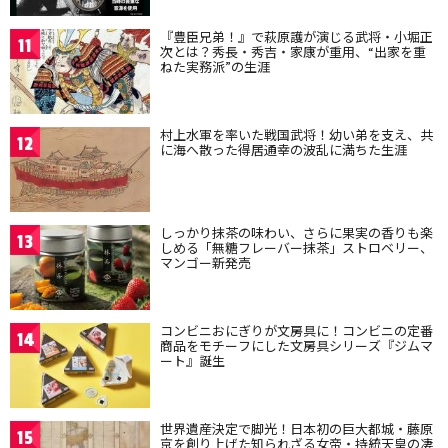
『豊臣兄弟！』で萩原護が演じる武将・小堀正
11
次とは？秀長・秀吉・家康が重用、“出家を重
ねた実務派”の生涯
村上水軍を率いた戦国武将！幼い弟を支え、共
12
に海へ散った得居通幸の波乱に満ちた生涯
しっかり抹茶の味わい、さらに果実の香りも楽
13
しめる「無糖フレーバー抹茶」ストロベリー、
マンゴー新発売
コンビニおにぎりが文房具に！コンビニの定番
14
商品をモチーフにした文房具シリーズ『ジムマ
ート』誕生
世界遺産決定で脚光！日本初の巨大都城・藤原
15
京を創り上げた知られざる女帝・持統天皇の凄