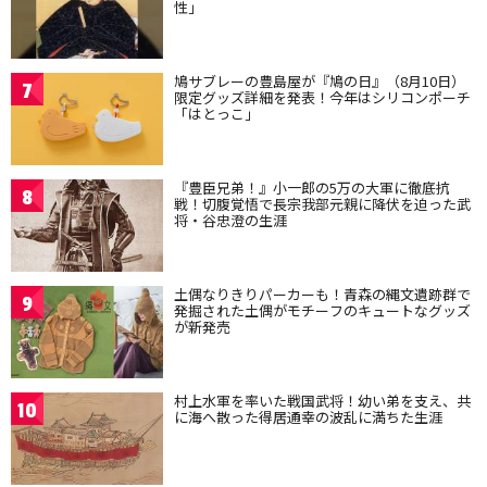
性」
鳩サブレーの豊島屋が『鳩の日』（8月10日）
7
限定グッズ詳細を発表！今年はシリコンポーチ
「はとっこ」
『豊臣兄弟！』小一郎の5万の大軍に徹底抗
8
戦！切腹覚悟で長宗我部元親に降伏を迫った武
将・谷忠澄の生涯
土偶なりきりパーカーも！青森の縄文遺跡群で
9
発掘された土偶がモチーフのキュートなグッズ
が新発売
村上水軍を率いた戦国武将！幼い弟を支え、共
10
に海へ散った得居通幸の波乱に満ちた生涯