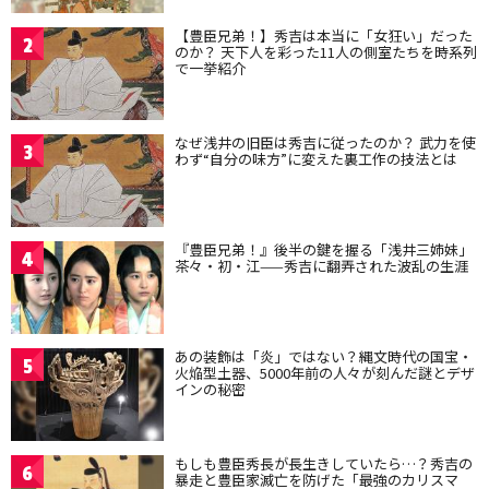
【豊臣兄弟！】秀吉は本当に「女狂い」だった
2
のか？ 天下人を彩った11人の側室たちを時系列
で一挙紹介
なぜ浅井の旧臣は秀吉に従ったのか？ 武力を使
3
わず“自分の味方”に変えた裏工作の技法とは
『豊臣兄弟！』後半の鍵を握る「浅井三姉妹」
4
茶々・初・江——秀吉に翻弄された波乱の生涯
あの装飾は「炎」ではない？縄文時代の国宝・
5
火焔型土器、5000年前の人々が刻んだ謎とデザ
インの秘密
もしも豊臣秀長が長生きしていたら…？秀吉の
6
暴走と豊臣家滅亡を防げた「最強のカリスマ