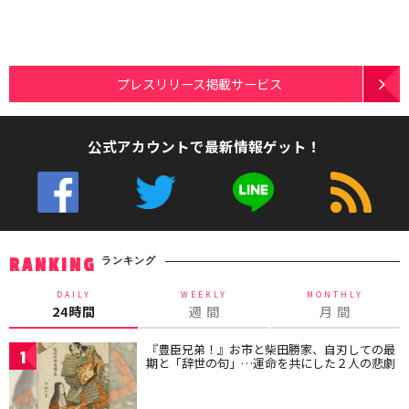
プレスリリース掲載サービス
公式アカウントで最新情報ゲット！
ランキング
RANKING
DAILY
WEEKLY
MONTHLY
24時間
週 間
月 間
『豊臣兄弟！』お市と柴田勝家、自刃しての最
1
期と「辞世の句」…運命を共にした２人の悲劇