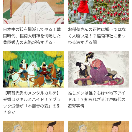
日本中の狐を殲滅してやる！戦
お稲荷さんの正体は狐…ではな
国時代、稲荷大明神を恫喝した
く人喰い鬼！？稲荷神社にまつ
豊臣秀吉の末路が怖すぎる…
わる深すぎる闇
【明智光秀のメンタルカルテ】
推しメンは誰？もはや地下アイ
光秀はジキルとハイド！？ブラ
ドル！？知られざる江戸時代の
ック労働が「本能寺の変」の引
遊郭事情
き金か