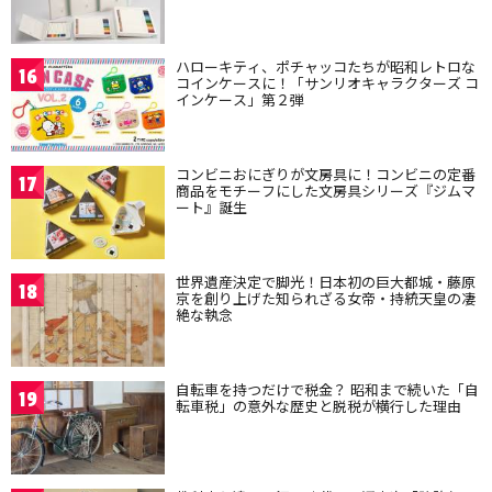
ハローキティ、ポチャッコたちが昭和レトロな
16
コインケースに！「サンリオキャラクターズ コ
インケース」第２弾
コンビニおにぎりが文房具に！コンビニの定番
17
商品をモチーフにした文房具シリーズ『ジムマ
ート』誕生
世界遺産決定で脚光！日本初の巨大都城・藤原
18
京を創り上げた知られざる女帝・持統天皇の凄
絶な執念
自転車を持つだけで税金？ 昭和まで続いた「自
19
転車税」の意外な歴史と脱税が横行した理由