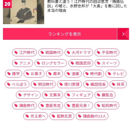
教科書と違う！江戸時代の田沼意次「賄賂伝
20
説」の嘘と、水野忠邦が「大奥」を敵に回した
本当の理由
ランキングを表示
江戸時代
戦国時代
大河ドラマ
平安時代
アニメ
ロングセラー
戦国武将
スイーツ
雑学
お菓子
幕末
漫画
時代劇
テレビ
べらぼう
明治時代
徳川家康
織田信長
抹茶
デザイン
文房具
フィギュア
展覧会
鎌倉時代
豊臣秀吉
豊臣兄弟！
昭和時代
光る君へ
葛飾北斎
鎌倉殿の13人