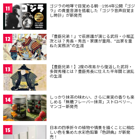
ゴジラの咆哮で目覚める朝…1954年公開『ゴジ
11
ラ』の貴重音源を搭載した「ゴジラ音声目覚ま
し時計」が新発売
『豊臣兄弟！』で萩原護が演じる武将・小堀正
12
次とは？秀長・秀吉・家康が重用、“出家を重
ねた実務派”の生涯
【豊臣兄弟！】2度の改易から復活した武将・
13
多賀秀種とは？豊臣秀長に仕えた半年間と波乱
の生涯
しっかり抹茶の味わい、さらに果実の香りも楽
14
しめる「無糖フレーバー抹茶」ストロベリー、
マンゴー新発売
日本の四季折々の植物や情景を描くことに相応
15
しい色を集めた水彩色鉛筆『色辞典』が新発
売！