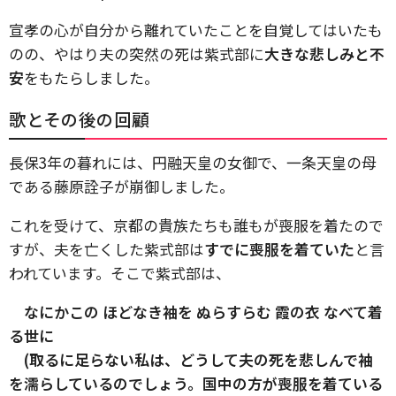
宣孝の心が自分から離れていたことを自覚してはいたも
のの、やはり夫の突然の死は紫式部に
大きな悲しみと不
安
をもたらしました。
歌とその後の回顧
長保3年の暮れには、円融天皇の女御で、一条天皇の母
である藤原詮子が崩御しました。
これを受けて、京都の貴族たちも誰もが喪服を着たので
すが、夫を亡くした紫式部は
すでに喪服を着ていた
と言
われています。そこで紫式部は、
なにかこの ほどなき袖を ぬらすらむ 霞の衣 なべて着
る世に
(取るに足らない私は、どうして夫の死を悲しんで袖
を濡らしているのでしょう。国中の方が喪服を着ている