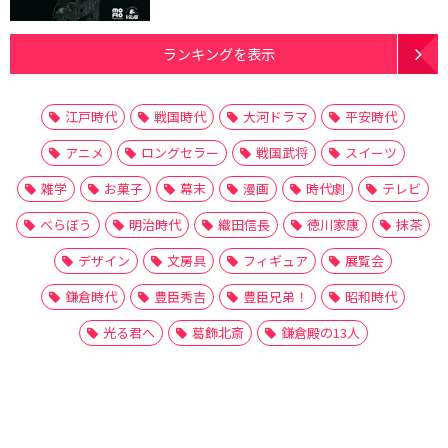
ランキングを表示
江戸時代
戦国時代
大河ドラマ
平安時代
アニメ
ロングセラー
戦国武将
スイーツ
雑学
お菓子
幕末
漫画
時代劇
テレビ
べらぼう
明治時代
織田信長
徳川家康
抹茶
デザイン
文房具
フィギュア
展覧会
鎌倉時代
豊臣秀吉
豊臣兄弟！
昭和時代
光る君へ
葛飾北斎
鎌倉殿の13人