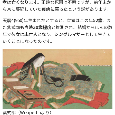
孝は亡くなります。
正確な死因は不明ですが、前年末か
ら京に蔓延していた
疫病に罹った
という説があります。
天暦4(950)年生まれだとすると、宣孝はこの年
52歳
。ま
た紫式部も
当時30歳程度
と推測され、結婚からほんの数
年で彼女は
未亡人
となり、
シングルマザー
として生きて
いくことになったのです。
紫式部（Wikipediaより）