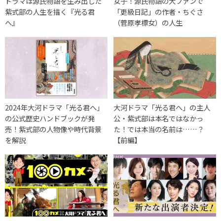
ドラマは源氏物語を生み出した
女子！源氏物語の大ファンで
紫式部の人生を描く『光る君
「更級日記」の作者・ちぐさ
へ』
（菅原孝標女）の人生
2024年大河ドラマ「光る君へ」
大河ドラマ「光る君へ」の主人
の公式歴史ハンドブックが発
公・紫式部は本名ではなかっ
売！紫式部の人物像や時代背景
た！では本当の名前は……？
を解説
【前編】