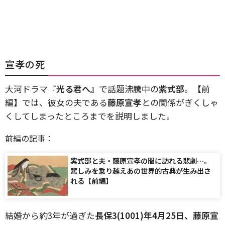
宣孝の死
大河ドラマ
『光る君へ』
で話題沸騰中の
紫式部
。【前
編】では、彼女の夫である
藤原宣孝
との関係がぎくしゃ
くしてしまったところまでを説明しました。
前編の記事：
紫式部と夫・藤原宣孝の間に訪れる悲劇…。
悲しみを乗り越えあの世界的古典が生み出さ
れる【前編】
結婚から約3年が過ぎた
長保3(1001)年4月25日、藤原宣