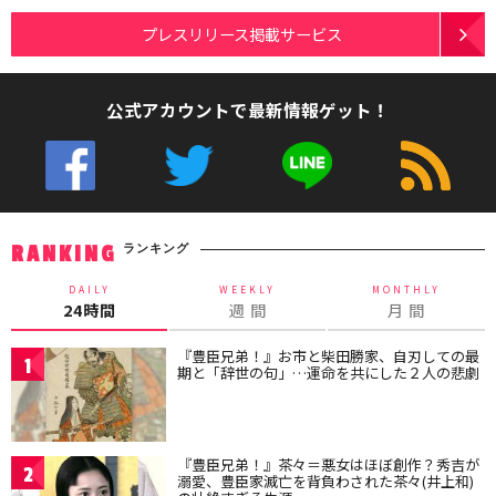
プレスリリース掲載サービス
公式アカウントで最新情報ゲット！
ランキング
RANKING
DAILY
WEEKLY
MONTHLY
24時間
週 間
月 間
『豊臣兄弟！』お市と柴田勝家、自刃しての最
1
期と「辞世の句」…運命を共にした２人の悲劇
『豊臣兄弟！』茶々＝悪女はほぼ創作？秀吉が
2
溺愛、豊臣家滅亡を背負わされた茶々(井上和)