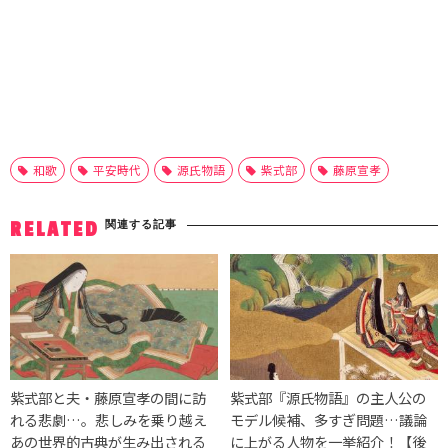
和歌
平安時代
源氏物語
紫式部
藤原宣孝
関連する記事
RELATED
紫式部と夫・藤原宣孝の間に訪
紫式部『源氏物語』の主人公の
れる悲劇…。悲しみを乗り越え
モデル候補、多すぎ問題…議論
あの世界的古典が生み出される
に上がる人物を一挙紹介！【後