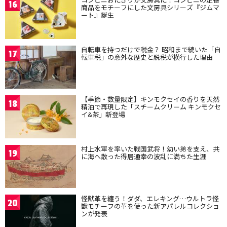
16
商品をモチーフにした文房具シリーズ『ジムマ
ート』誕生
自転車を持つだけで税金？ 昭和まで続いた「自
17
転車税」の意外な歴史と脱税が横行した理由
【季節・数量限定】キンモクセイの香りを天然
18
精油で再現した「スチームクリーム キンモクセ
イ&茶」新登場
村上水軍を率いた戦国武将！幼い弟を支え、共
19
に海へ散った得居通幸の波乱に満ちた生涯
怪獣革を纏う！ダダ、エレキング…ウルトラ怪
20
獣モチーフの革を使った新アパレルコレクショ
ンが発表