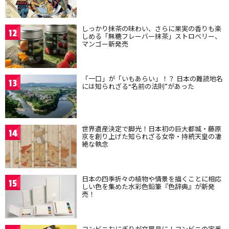
しっかり抹茶の味わい、さらに果実の香りも楽
12
しめる「無糖フレーバー抹茶」ストロベリー、
マンゴー新発売
「一口」が「いもあらい」！？ 日本の難読地名
13
には知られざる“名前の法則”があった
世界遺産決定で脚光！日本初の巨大都城・藤原
14
京を創り上げた知られざる女帝・持統天皇の凄
絶な執念
日本の四季折々の植物や情景を描くことに相応
15
しい色を集めた水彩色鉛筆『色辞典』が新発
売！
コンビニおにぎりが文房具に！コンビニの定番