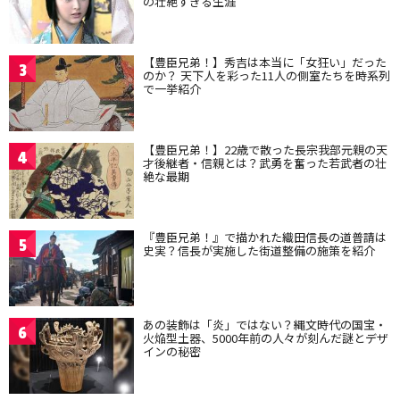
の壮絶すぎる生涯
【豊臣兄弟！】秀吉は本当に「女狂い」だった
3
のか？ 天下人を彩った11人の側室たちを時系列
で一挙紹介
【豊臣兄弟！】22歳で散った長宗我部元親の天
4
才後継者・信親とは？武勇を奮った若武者の壮
絶な最期
『豊臣兄弟！』で描かれた織田信長の道普請は
5
史実？信長が実施した街道整備の施策を紹介
あの装飾は「炎」ではない？縄文時代の国宝・
6
火焔型土器、5000年前の人々が刻んだ謎とデザ
インの秘密