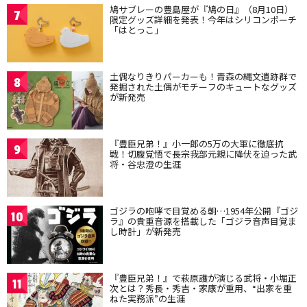
鳩サブレーの豊島屋が『鳩の日』（8月10日）
7
限定グッズ詳細を発表！今年はシリコンポーチ
「はとっこ」
土偶なりきりパーカーも！青森の縄文遺跡群で
8
発掘された土偶がモチーフのキュートなグッズ
が新発売
『豊臣兄弟！』小一郎の5万の大軍に徹底抗
9
戦！切腹覚悟で長宗我部元親に降伏を迫った武
将・谷忠澄の生涯
ゴジラの咆哮で目覚める朝…1954年公開『ゴジ
10
ラ』の貴重音源を搭載した「ゴジラ音声目覚ま
し時計」が新発売
『豊臣兄弟！』で萩原護が演じる武将・小堀正
11
次とは？秀長・秀吉・家康が重用、“出家を重
ねた実務派”の生涯