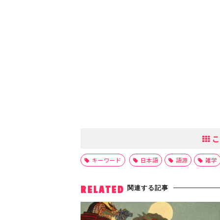
こ
キーワード
日本語
語源
雑学
関連する記事
RELATED