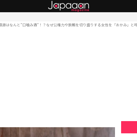
語源はなんと”口噛み酒”！？なぜ公権力や旅館を切り盛りする女性を「おかみ」と