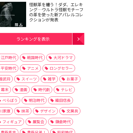
怪獣革を纏う！ダダ、エレキ
ング…ウルトラ怪獣モチーフ
の革を使った新アパレルコレ
クションが発表
ランキングを表示
江戸時代
戦国時代
大河ドラマ
平安時代
アニメ
ロングセラー
国武将
スイーツ
雑学
お菓子
幕末
漫画
時代劇
テレビ
べらぼう
明治時代
織田信長
川家康
抹茶
デザイン
文房具
フィギュア
展覧会
鎌倉時代
豊臣秀吉
豊臣兄弟！
昭和時代