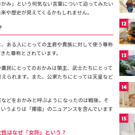
おかみ」という何気ない言葉について迫ってみたい
由来や歴史が見えてくるかもしれません。
12
？
は、ある人にとっての主君や貴族に対して使う尊称
てきた尊称とされています。
13
や農民にとってのおかみは領主、武士たちにとって
考えられます。また、公家たちにとっては天皇など
14
察などをおかみと呼ぶようになったのは戦後。そ
というよりは「揶揄」のニュアンスを含んでいます
15
女性はなぜ「女将」という？