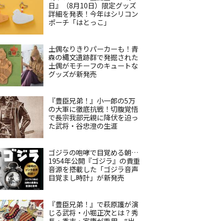
日』（8月10日）限定グッズ
詳細を発表！今年はシリコン
ポーチ「はとっこ」
土偶なりきりパーカーも！青
森の縄文遺跡群で発掘された
土偶がモチーフのキュートな
グッズが新発売
『豊臣兄弟！』小一郎の5万
の大軍に徹底抗戦！切腹覚悟
で長宗我部元親に降伏を迫っ
た武将・谷忠澄の生涯
ゴジラの咆哮で目覚める朝…
1954年公開『ゴジラ』の貴重
音源を搭載した「ゴジラ音声
目覚まし時計」が新発売
『豊臣兄弟！』で萩原護が演
じる武将・小堀正次とは？秀
長・秀吉・家康が重用、“出