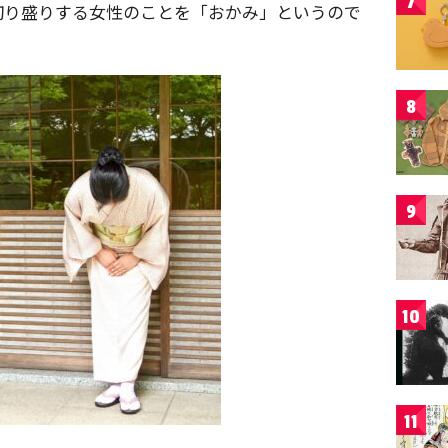
7
切り盛りする女性のことを「おかみ」というので
8
9
10
11