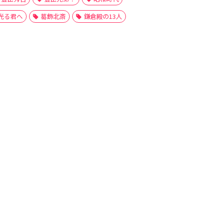
光る君へ
葛飾北斎
鎌倉殿の13人