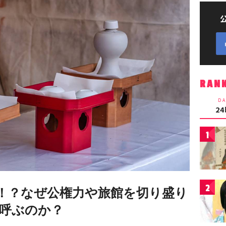
RAN
DA
2
1
2
”！？なぜ公権力や旅館を切り盛り
呼ぶのか？