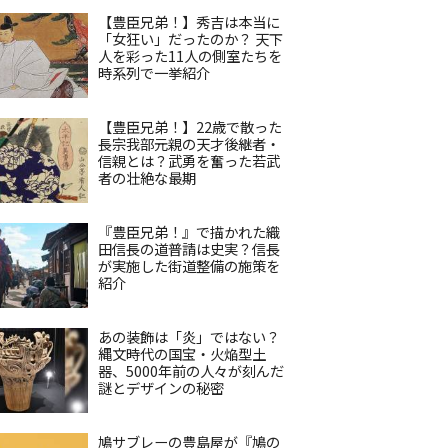
【豊臣兄弟！】秀吉は本当に
「女狂い」だったのか？ 天下
人を彩った11人の側室たちを
時系列で一挙紹介
【豊臣兄弟！】22歳で散った
長宗我部元親の天才後継者・
信親とは？武勇を奮った若武
者の壮絶な最期
『豊臣兄弟！』で描かれた織
田信長の道普請は史実？信長
が実施した街道整備の施策を
紹介
あの装飾は「炎」ではない？
縄文時代の国宝・火焔型土
器、5000年前の人々が刻んだ
謎とデザインの秘密
鳩サブレーの豊島屋が『鳩の