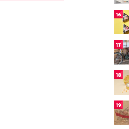
16
17
18
19