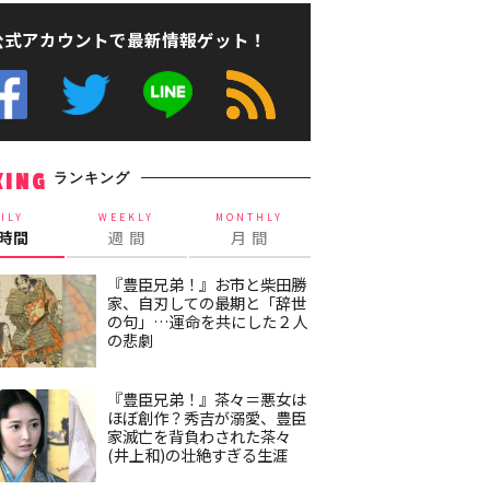
公式アカウントで最新情報ゲット！
ランキング
KING
ILY
WEEKLY
MONTHLY
4時間
週 間
月 間
『豊臣兄弟！』お市と柴田勝
家、自刃しての最期と「辞世
の句」…運命を共にした２人
の悲劇
『豊臣兄弟！』茶々＝悪女は
ほぼ創作？秀吉が溺愛、豊臣
家滅亡を背負わされた茶々
(井上和)の壮絶すぎる生涯