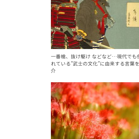
一番槍、抜け駆け などなど…現代でも
れている”武士の文化”に由来する言葉
介