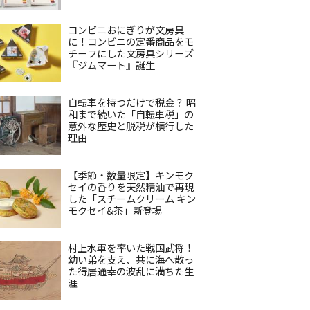
コンビニおにぎりが文房具
に！コンビニの定番商品をモ
チーフにした文房具シリーズ
『ジムマート』誕生
自転車を持つだけで税金？ 昭
和まで続いた「自転車税」の
意外な歴史と脱税が横行した
理由
【季節・数量限定】キンモク
セイの香りを天然精油で再現
した「スチームクリーム キン
モクセイ&茶」新登場
村上水軍を率いた戦国武将！
幼い弟を支え、共に海へ散っ
た得居通幸の波乱に満ちた生
涯