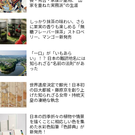
家を重ねた実務派”の生涯
しっかり抹茶の味わい、さら
に果実の香りも楽しめる「無
糖フレーバー抹茶」ストロベ
リー、マンゴー新発売
「一口」が「いもあら
い」！？ 日本の難読地名には
知られざる“名前の法則”があ
った
世界遺産決定で脚光！日本初
の巨大都城・藤原京を創り上
げた知られざる女帝・持統天
皇の凄絶な執念
日本の四季折々の植物や情景
を描くことに相応しい色を集
めた水彩色鉛筆『色辞典』が
新発売！