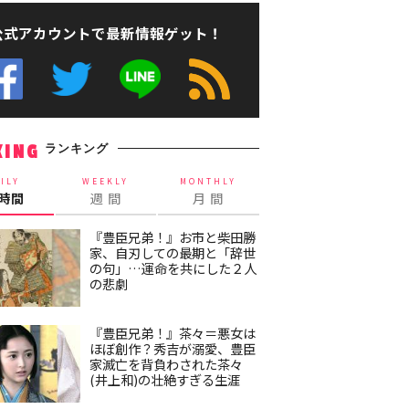
公式アカウントで最新情報ゲット！
ランキング
KING
ILY
WEEKLY
MONTHLY
4時間
週 間
月 間
『豊臣兄弟！』お市と柴田勝
家、自刃しての最期と「辞世
の句」…運命を共にした２人
の悲劇
『豊臣兄弟！』茶々＝悪女は
ほぼ創作？秀吉が溺愛、豊臣
家滅亡を背負わされた茶々
(井上和)の壮絶すぎる生涯