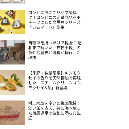
コンビニおにぎりが文房具
に！コンビニの定番商品をモ
チーフにした文房具シリーズ
『ジムマート』誕生
自転車を持つだけで税金？ 昭
和まで続いた「自転車税」の
意外な歴史と脱税が横行した
理由
【季節・数量限定】キンモク
セイの香りを天然精油で再現
した「スチームクリーム キン
モクセイ&茶」新登場
村上水軍を率いた戦国武将！
幼い弟を支え、共に海へ散っ
た得居通幸の波乱に満ちた生
涯