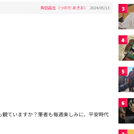
角田晶生（つのだ あきお）
2024/05/13
3
4
5
6
も観ていますか？筆者も毎週楽しみに、平安時代