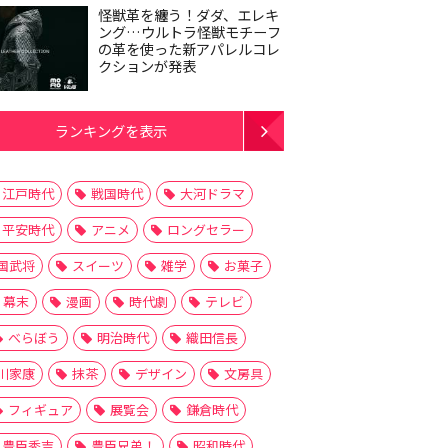
怪獣革を纏う！ダダ、エレキ
ング…ウルトラ怪獣モチーフ
の革を使った新アパレルコレ
クションが発表
ランキングを表示
江戸時代
戦国時代
大河ドラマ
平安時代
アニメ
ロングセラー
国武将
スイーツ
雑学
お菓子
幕末
漫画
時代劇
テレビ
べらぼう
明治時代
織田信長
川家康
抹茶
デザイン
文房具
フィギュア
展覧会
鎌倉時代
豊臣秀吉
豊臣兄弟！
昭和時代