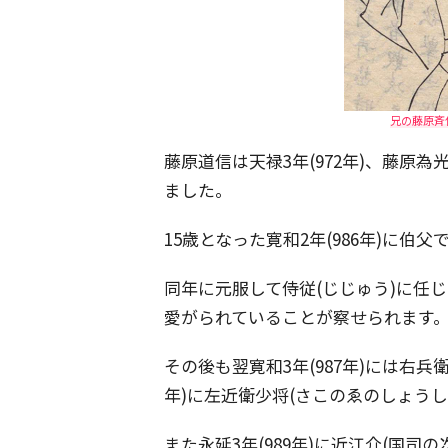
兄の藤原斉
藤原道信は天禄3年(972年)、藤原
ました。
15歳となった寛和2年(986年)に
同年に元服して侍従(じじゅう)に任
愛がられていることが察せられます
その後も翌寛和3年(987年)には右兵
年)に左近衛少将(さこのゑのしょう
また永延3年(989年)に近江介(国司