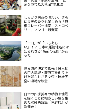
家を重ねた実務派”の生涯
しっかり抹茶の味わい、さら
に果実の香りも楽しめる「無
糖フレーバー抹茶」ストロベ
リー、マンゴー新発売
「一口」が「いもあら
い」！？ 日本の難読地名には
知られざる“名前の法則”があ
った
世界遺産決定で脚光！日本初
の巨大都城・藤原京を創り上
げた知られざる女帝・持統天
皇の凄絶な執念
日本の四季折々の植物や情景
を描くことに相応しい色を集
めた水彩色鉛筆『色辞典』が
新発売！