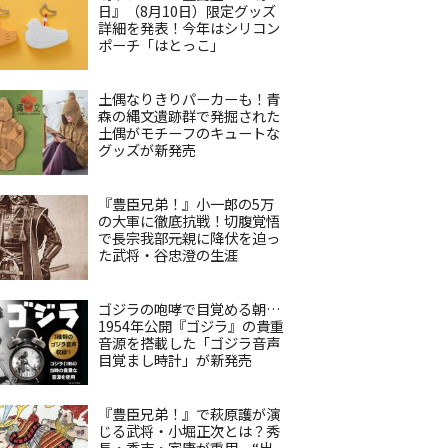
日』（8月10日）限定グッズ
詳細を発表！今年はシリコン
ポーチ「はとっこ」
土偶なりきりパーカーも！青
森の縄文遺跡群で発掘された
土偶がモチーフのキュートな
グッズが新発売
『豊臣兄弟！』小一郎の5万
の大軍に徹底抗戦！切腹覚悟
で長宗我部元親に降伏を迫っ
た武将・谷忠澄の生涯
ゴジラの咆哮で目覚める朝…
1954年公開『ゴジラ』の貴重
音源を搭載した「ゴジラ音声
目覚まし時計」が新発売
『豊臣兄弟！』で萩原護が演
じる武将・小堀正次とは？秀
長・秀吉・家康が重用、“出