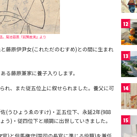
12
信。菊池容斎『前賢故実』より
為光と藤原伊尹女(これただのむすめ)との間に生まれ
13
伯父である藤原兼家に養子入りします。
じられ、また従五位上に叙せられました。養父に可
14
。
衛佐(うひょうゑのすけ)・正五位下、永延2年(988
しょう)・従四位下と順調に出世していきました。
15
の次官)と但馬権守(国司の長官に準じる役職)を兼任