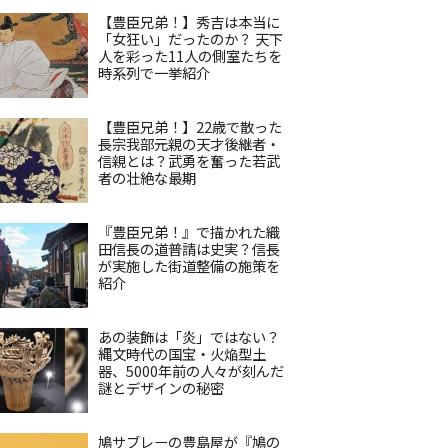
【豊臣兄弟！】秀吉は本当に
「女狂い」だったのか？ 天下
人を彩った11人の側室たちを
時系列で一挙紹介
【豊臣兄弟！】22歳で散った
長宗我部元親の天才後継者・
信親とは？武勇を奮った若武
者の壮絶な最期
『豊臣兄弟！』で描かれた織
田信長の道普請は史実？信長
が実施した街道整備の施策を
紹介
あの装飾は「炎」ではない？
縄文時代の国宝・火焔型土
器、5000年前の人々が刻んだ
謎とデザインの秘密
鳩サブレーの豊島屋が『鳩の