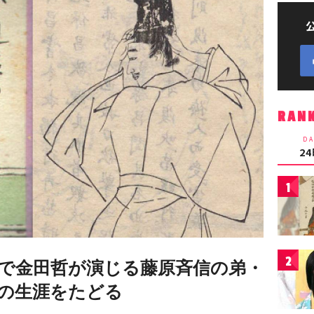
RAN
DA
2
1
2
で金田哲が演じる藤原斉信の弟・
の生涯をたどる