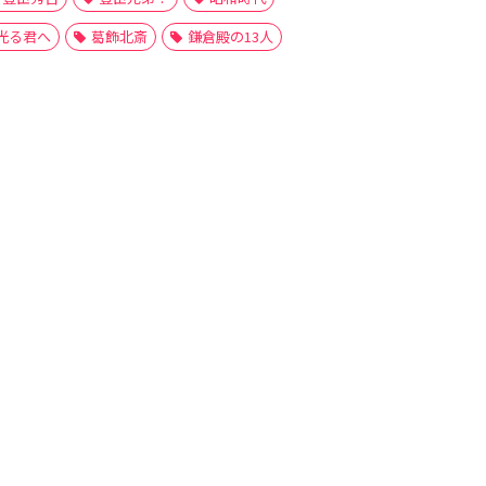
光る君へ
葛飾北斎
鎌倉殿の13人