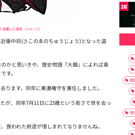
20
て活躍した道信（イメージ）
、左近衛中将(さこのゑのちゅうじょう)となった道
なのかと思いきや、歴史物語『大鏡』によれば奥
うです。
戦
世を去ります。同年に美濃権守を兼任しました。
したが、同年7月11日に23歳という若さで世を去っ
徳
に、喪われた前途が惜しまれてなりませんね。