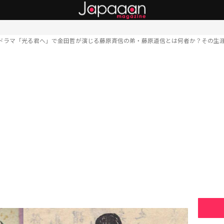
ドラマ「光る君へ」で金田哲が演じる藤原斉信の弟・藤原道信とは何者か？その生