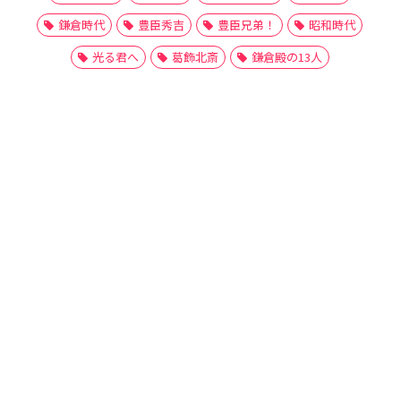
鎌倉時代
豊臣秀吉
豊臣兄弟！
昭和時代
光る君へ
葛飾北斎
鎌倉殿の13人