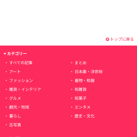
トップに戻る
カテゴリー
すべての記事
まとめ
アート
日本画・浮世絵
ファッション
着物・和服
雑貨・インテリア
和雑貨
グルメ
和菓子
観光・地域
エンタメ
暮らし
歴史・文化
古写真