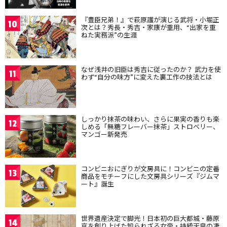
『豊臣兄弟！』で萩原護が演じる武将・小堀正
10
次とは？秀長・秀吉・家康が重用、“出家を重
ねた実務派”の生涯
なぜ浅井の旧臣は秀吉に従ったのか？ 武力を使
11
わず“自分の味方”に変えた裏工作の技法とは
しっかり抹茶の味わい、さらに果実の香りも楽
12
しめる「無糖フレーバー抹茶」ストロベリー、
マンゴー新発売
コンビニおにぎりが文房具に！コンビニの定番
13
商品をモチーフにした文房具シリーズ『ジムマ
ート』誕生
世界遺産決定で脚光！日本初の巨大都城・藤原
14
京を創り上げた知られざる女帝・持統天皇の凄