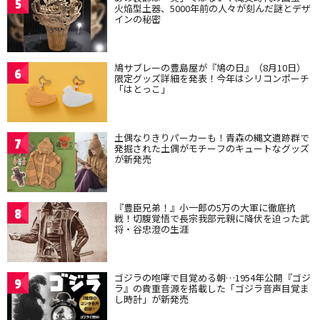
5
火焔型土器、5000年前の人々が刻んだ謎とデザ
インの秘密
鳩サブレーの豊島屋が『鳩の日』（8月10日）
6
限定グッズ詳細を発表！今年はシリコンポーチ
「はとっこ」
土偶なりきりパーカーも！青森の縄文遺跡群で
7
発掘された土偶がモチーフのキュートなグッズ
が新発売
『豊臣兄弟！』小一郎の5万の大軍に徹底抗
8
戦！切腹覚悟で長宗我部元親に降伏を迫った武
将・谷忠澄の生涯
ゴジラの咆哮で目覚める朝…1954年公開『ゴジ
9
ラ』の貴重音源を搭載した「ゴジラ音声目覚ま
し時計」が新発売