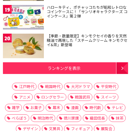
ハローキティ、ポチャッコたちが昭和レトロな
19
コインケースに！「サンリオキャラクターズ コ
インケース」第２弾
【季節・数量限定】キンモクセイの香りを天然
20
精油で再現した「スチームクリーム キンモクセ
イ&茶」新登場
ランキングを表示
江戸時代
戦国時代
大河ドラマ
平安時代
アニメ
ロングセラー
戦国武将
スイーツ
雑学
お菓子
幕末
漫画
時代劇
テレビ
べらぼう
明治時代
徳川家康
織田信長
抹茶
デザイン
文房具
フィギュア
展覧会