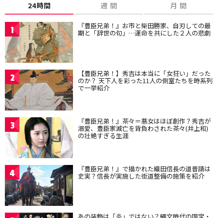
24時間
週 間
月 間
『豊臣兄弟！』お市と柴田勝家、自刃しての最
1
期と「辞世の句」…運命を共にした２人の悲劇
【豊臣兄弟！】秀吉は本当に「女狂い」だった
2
のか？ 天下人を彩った11人の側室たちを時系列
で一挙紹介
『豊臣兄弟！』茶々＝悪女はほぼ創作？秀吉が
3
溺愛、豊臣家滅亡を背負わされた茶々(井上和)
の壮絶すぎる生涯
『豊臣兄弟！』で描かれた織田信長の道普請は
4
史実？信長が実施した街道整備の施策を紹介
あの装飾は「炎」ではない？縄文時代の国宝・