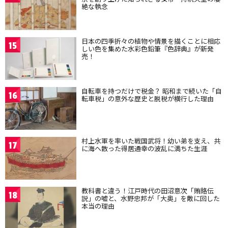
絶な執念
日本の四季折々の植物や情景を描くことに相応
15
しい色を集めた水彩色鉛筆『色辞典』が新発
売！
自転車を持つだけで税金？ 昭和まで続いた「自
16
転車税」の意外な歴史と脱税が横行した理由
村上水軍を率いた戦国武将！幼い弟を支え、共
17
に海へ散った得居通幸の波乱に満ちた生涯
教科書と違う！江戸時代の田沼意次「賄賂伝
18
説」の嘘と、水野忠邦が「大奥」を敵に回した
本当の理由