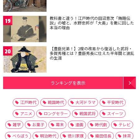
教科書と違う！江戸時代の田沼意次「賄賂伝
19
説」の嘘と、水野忠邦が「大奥」を敵に回した
本当の理由
【豊臣兄弟！】2度の改易から復活した武将・
20
多賀秀種とは？豊臣秀長に仕えた半年間と波乱
の生涯
ランキングを表示
江戸時代
戦国時代
大河ドラマ
平安時代
アニメ
ロングセラー
戦国武将
スイーツ
雑学
お菓子
幕末
漫画
時代劇
テレビ
べらぼう
明治時代
徳川家康
織田信長
抹茶