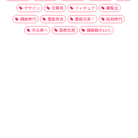
デザイン
文房具
フィギュア
展覧会
鎌倉時代
豊臣秀吉
豊臣兄弟！
昭和時代
光る君へ
葛飾北斎
鎌倉殿の13人