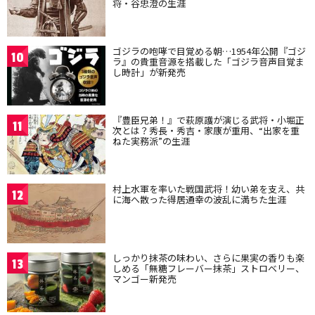
将・谷忠澄の生涯
ゴジラの咆哮で目覚める朝…1954年公開『ゴジ
10
ラ』の貴重音源を搭載した「ゴジラ音声目覚ま
し時計」が新発売
『豊臣兄弟！』で萩原護が演じる武将・小堀正
11
次とは？秀長・秀吉・家康が重用、“出家を重
ねた実務派”の生涯
村上水軍を率いた戦国武将！幼い弟を支え、共
12
に海へ散った得居通幸の波乱に満ちた生涯
しっかり抹茶の味わい、さらに果実の香りも楽
13
しめる「無糖フレーバー抹茶」ストロベリー、
マンゴー新発売