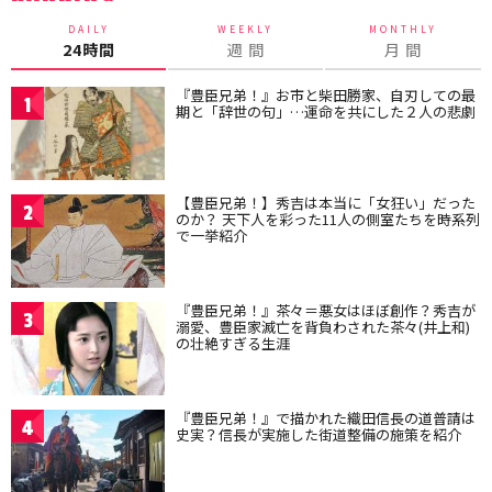
DAILY
WEEKLY
MONTHLY
24時間
週 間
月 間
『豊臣兄弟！』お市と柴田勝家、自刃しての最
1
期と「辞世の句」…運命を共にした２人の悲劇
【豊臣兄弟！】秀吉は本当に「女狂い」だった
2
のか？ 天下人を彩った11人の側室たちを時系列
で一挙紹介
『豊臣兄弟！』茶々＝悪女はほぼ創作？秀吉が
3
溺愛、豊臣家滅亡を背負わされた茶々(井上和)
の壮絶すぎる生涯
『豊臣兄弟！』で描かれた織田信長の道普請は
4
史実？信長が実施した街道整備の施策を紹介