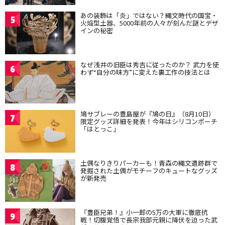
あの装飾は「炎」ではない？縄文時代の国宝・
5
火焔型土器、5000年前の人々が刻んだ謎とデザ
インの秘密
なぜ浅井の旧臣は秀吉に従ったのか？ 武力を使
6
わず“自分の味方”に変えた裏工作の技法とは
鳩サブレーの豊島屋が『鳩の日』（8月10日）
7
限定グッズ詳細を発表！今年はシリコンポーチ
「はとっこ」
土偶なりきりパーカーも！青森の縄文遺跡群で
8
発掘された土偶がモチーフのキュートなグッズ
が新発売
『豊臣兄弟！』小一郎の5万の大軍に徹底抗
9
戦！切腹覚悟で長宗我部元親に降伏を迫った武