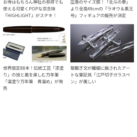
お寺はもちろん神社の参拝でも
圧巻のサイズ感！「北斗の拳」
使える可愛くPOPな京念珠
より全高49cmの『ラオウ＆黒王
『HIGHLIGHT』がステキ！
号』フィギュアの販売が決定
世界限定88本！伝統工芸「漆塗
菊繋ぎ文が繊細に施されたアー
り」の技と美を楽しむ万年筆
トな筆記具「江戸切子ガラスペ
「溜塗り万年筆 青溜め」が発
ン」が美しい
売