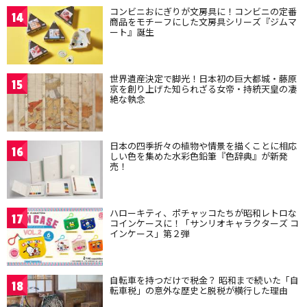
コンビニおにぎりが文房具に！コンビニの定番
14
商品をモチーフにした文房具シリーズ『ジムマ
ート』誕生
世界遺産決定で脚光！日本初の巨大都城・藤原
15
京を創り上げた知られざる女帝・持統天皇の凄
絶な執念
日本の四季折々の植物や情景を描くことに相応
16
しい色を集めた水彩色鉛筆『色辞典』が新発
売！
ハローキティ、ポチャッコたちが昭和レトロな
17
コインケースに！「サンリオキャラクターズ コ
インケース」第２弾
自転車を持つだけで税金？ 昭和まで続いた「自
18
転車税」の意外な歴史と脱税が横行した理由