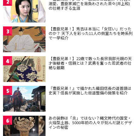
2
溺愛、豊臣家滅亡を背負わされた茶々(井上和)
の壮絶すぎる生涯
【豊臣兄弟！】秀吉は本当に「女狂い」だった
3
のか？ 天下人を彩った11人の側室たちを時系列
で一挙紹介
【豊臣兄弟！】22歳で散った長宗我部元親の天
4
才後継者・信親とは？武勇を奮った若武者の壮
絶な最期
『豊臣兄弟！』で描かれた織田信長の道普請は
5
史実？信長が実施した街道整備の施策を紹介
あの装飾は「炎」ではない？縄文時代の国宝・
6
火焔型土器、5000年前の人々が刻んだ謎とデザ
インの秘密