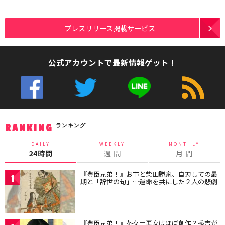
プレスリリース掲載サービス
公式アカウントで最新情報ゲット！
ランキング
RANKING
DAILY
WEEKLY
MONTHLY
24時間
週 間
月 間
『豊臣兄弟！』お市と柴田勝家、自刃しての最
1
期と「辞世の句」…運命を共にした２人の悲劇
『豊臣兄弟！』茶々＝悪女はほぼ創作？秀吉が