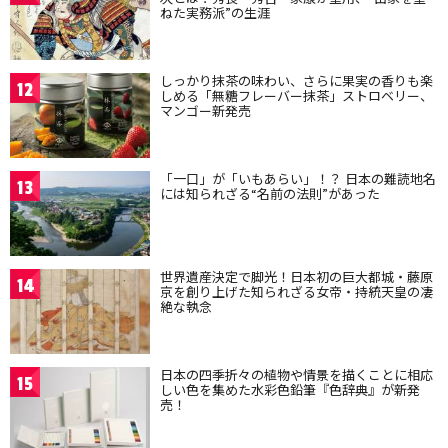
ねた実務派”の生涯
しっかり抹茶の味わい、さらに果実の香りも楽
12
しめる「無糖フレーバー抹茶」ストロベリー、
マンゴー新発売
「一口」が「いもあらい」！？ 日本の難読地名
13
には知られざる“名前の法則”があった
世界遺産決定で脚光！日本初の巨大都城・藤原
14
京を創り上げた知られざる女帝・持統天皇の凄
絶な執念
日本の四季折々の植物や情景を描くことに相応
15
しい色を集めた水彩色鉛筆『色辞典』が新発
売！