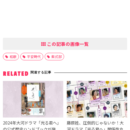
この記事の画像一覧
和歌
平安時代
紫式部
関連する記事
RELATED
2024年大河ドラマ「光る君へ」
藤原姓、圧倒的じゃないか！大
の公式歴史ハンドブックが発
河ドラマ「光る君へ」関係性丸