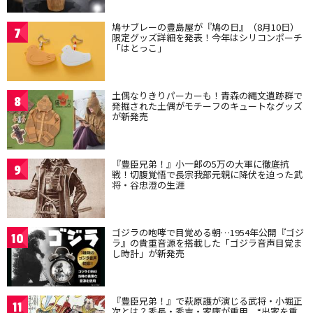
鳩サブレーの豊島屋が『鳩の日』（8月10日）
7
限定グッズ詳細を発表！今年はシリコンポーチ
「はとっこ」
土偶なりきりパーカーも！青森の縄文遺跡群で
8
発掘された土偶がモチーフのキュートなグッズ
が新発売
『豊臣兄弟！』小一郎の5万の大軍に徹底抗
9
戦！切腹覚悟で長宗我部元親に降伏を迫った武
将・谷忠澄の生涯
ゴジラの咆哮で目覚める朝…1954年公開『ゴジ
10
ラ』の貴重音源を搭載した「ゴジラ音声目覚ま
し時計」が新発売
『豊臣兄弟！』で萩原護が演じる武将・小堀正
11
次とは？秀長・秀吉・家康が重用、“出家を重