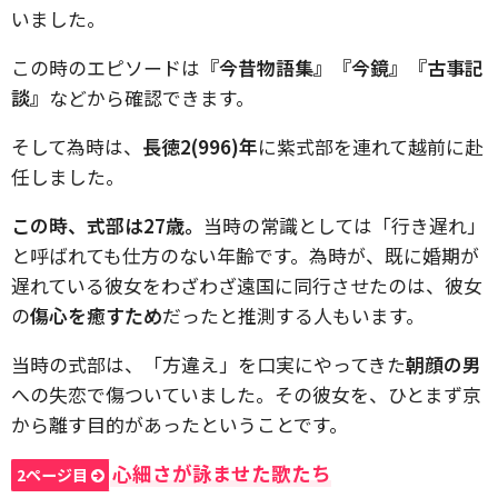
いました。
この時のエピソードは
『今昔物語集』『今鏡』『古事記
談』
などから確認できます。
そして為時は、
長徳2(996)年
に紫式部を連れて越前に赴
任しました。
この時、式部は27歳。
当時の常識としては「行き遅れ」
と呼ばれても仕方のない年齢です。為時が、既に婚期が
遅れている彼女をわざわざ遠国に同行させたのは、彼女
の
傷心を癒すため
だったと推測する人もいます。
当時の式部は、「方違え」を口実にやってきた
朝顔の男
への失恋で傷ついていました。その彼女を、ひとまず京
から離す目的があったということです。
心細さが詠ませた歌たち
2ページ目