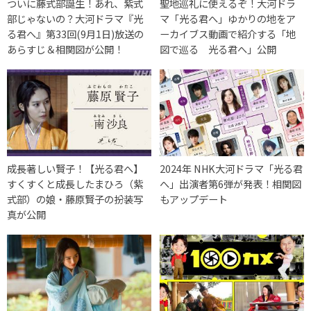
ついに藤式部誕生！あれ、紫式
聖地巡礼に使えるぞ！大河ドラ
部じゃないの？大河ドラマ『光
マ「光る君へ」ゆかりの地をア
る君へ』第33回(9月1日)放送の
ーカイブス動画で紹介する「地
あらすじ＆相関図が公開！
図で巡る 光る君へ」公開
成長著しい賢子！【光る君へ】
2024年 NHK大河ドラマ「光る君
すくすくと成長したまひろ（紫
へ」出演者第6弾が発表！相関図
式部）の娘・藤原賢子の扮装写
もアップデート
真が公開