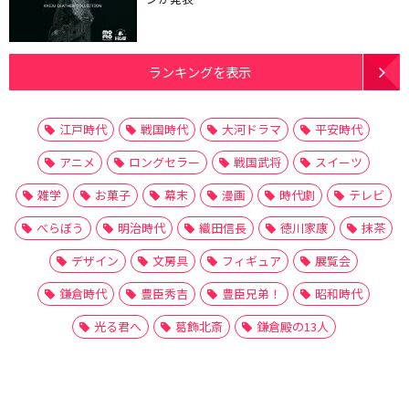
ランキングを表示
江戸時代
戦国時代
大河ドラマ
平安時代
アニメ
ロングセラー
戦国武将
スイーツ
雑学
お菓子
幕末
漫画
時代劇
テレビ
べらぼう
明治時代
織田信長
徳川家康
抹茶
デザイン
文房具
フィギュア
展覧会
鎌倉時代
豊臣秀吉
豊臣兄弟！
昭和時代
光る君へ
葛飾北斎
鎌倉殿の13人