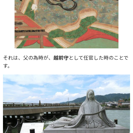
それは、父の為時が、
越前守
として任官した時のことで
す。