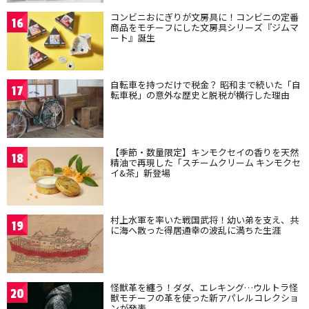
コンビニおにぎりが文房具に！コンビニの定番
16
商品をモチーフにした文房具シリーズ『ジムマ
ート』誕生
自転車を持つだけで税金？ 昭和まで続いた「自
17
転車税」の意外な歴史と脱税が横行した理由
【季節・数量限定】キンモクセイの香りを天然
18
精油で再現した「スチームクリーム キンモクセ
イ&茶」新登場
村上水軍を率いた戦国武将！幼い弟を支え、共
19
に海へ散った得居通幸の波乱に満ちた生涯
怪獣革を纏う！ダダ、エレキング…ウルトラ怪
20
獣モチーフの革を使った新アパレルコレクショ
ンが発表