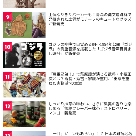
土偶なりきりパーカーも！青森の縄文遺跡群で
9
発掘された土偶がモチーフのキュートなグッズ
が新発売
ゴジラの咆哮で目覚める朝…1954年公開『ゴジ
10
ラ』の貴重音源を搭載した「ゴジラ音声目覚ま
し時計」が新発売
『豊臣兄弟！』で萩原護が演じる武将・小堀正
11
次とは？秀長・秀吉・家康が重用、“出家を重
ねた実務派”の生涯
しっかり抹茶の味わい、さらに果実の香りも楽
12
しめる「無糖フレーバー抹茶」ストロベリー、
マンゴー新発売
「一口」が「いもあらい」！？ 日本の難読地名