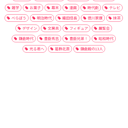
雑学
お菓子
幕末
漫画
時代劇
テレビ
べらぼう
明治時代
織田信長
徳川家康
抹茶
デザイン
文房具
フィギュア
展覧会
鎌倉時代
豊臣秀吉
豊臣兄弟！
昭和時代
光る君へ
葛飾北斎
鎌倉殿の13人