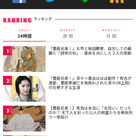
ランキング
RANKING
DAILY
WEEKLY
MONTHLY
24時間
週 間
月 間
『豊臣兄弟！』お市と柴田勝家、自刃しての最
1
期と「辞世の句」…運命を共にした２人の悲劇
『豊臣兄弟！』茶々＝悪女はほぼ創作？秀吉が
2
溺愛、豊臣家滅亡を背負わされた茶々(井上和)
の壮絶すぎる生涯
【豊臣兄弟！】秀吉は本当に「女狂い」だった
3
のか？ 天下人を彩った11人の側室たちを時系列
で一挙紹介