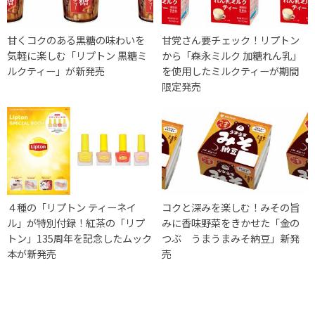
甘くコクのある黒糖の味わいを
甘党さん要チェック！リプトン
気軽に楽しむ「リプトン 黒糖ミ
から「森永ミルク 加糖れん乳」
ルクティー」が新発売
を使用したミルクティーが期間
限定発売
４種の「リプトン ティーネイ
コクと深みを楽しむ！みその旨
ル」が特別付録！紅茶の「リプ
みに香味野菜をきかせた「金の
トン」135周年を記念したムック
つぶ うまうまみそ納豆」新発
本が新発売
売