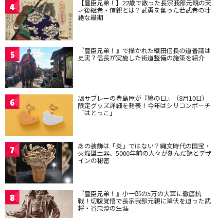
【豊臣兄弟！】22歳で散った長宗我部元親の天
4
才後継者・信親とは？武勇を奮った若武者の壮
絶な最期
『豊臣兄弟！』で描かれた織田信長の道普請は
5
史実？信長が実施した街道整備の施策を紹介
鳩サブレーの豊島屋が『鳩の日』（8月10日）
6
限定グッズ詳細を発表！今年はシリコンポーチ
「はとっこ」
あの装飾は「炎」ではない？縄文時代の国宝・
7
火焔型土器、5000年前の人々が刻んだ謎とデザ
インの秘密
『豊臣兄弟！』小一郎の5万の大軍に徹底抗
8
戦！切腹覚悟で長宗我部元親に降伏を迫った武
将・谷忠澄の生涯