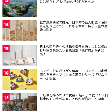
13
には知られざる“名前の法則”があった
世界遺産決定で脚光！日本初の巨大都城・藤原
14
京を創り上げた知られざる女帝・持統天皇の凄
絶な執念
日本の四季折々の植物や情景を描くことに相応
15
しい色を集めた水彩色鉛筆『色辞典』が新発
売！
コンビニおにぎりが文房具に！コンビニの定番
16
商品をモチーフにした文房具シリーズ『ジムマ
ート』誕生
自転車を持つだけで税金？ 昭和まで続いた「自
17
転車税」の意外な歴史と脱税が横行した理由