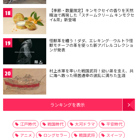
【季節・数量限定】キンモクセイの香りを天然
18
精油で再現した「スチームクリーム キンモクセ
イ&茶」新登場
怪獣革を纏う！ダダ、エレキング…ウルトラ怪
19
獣モチーフの革を使った新アパレルコレクショ
ンが発表
村上水軍を率いた戦国武将！幼い弟を支え、共
20
に海へ散った得居通幸の波乱に満ちた生涯
ランキングを表示
江戸時代
戦国時代
大河ドラマ
平安時代
アニメ
ロングセラー
戦国武将
スイーツ