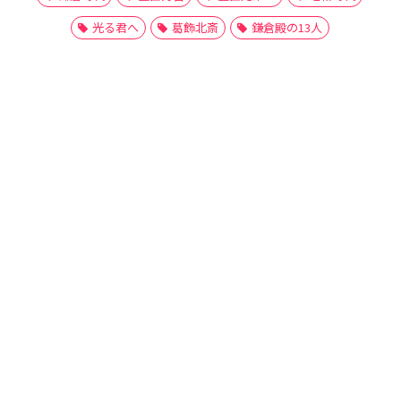
光る君へ
葛飾北斎
鎌倉殿の13人