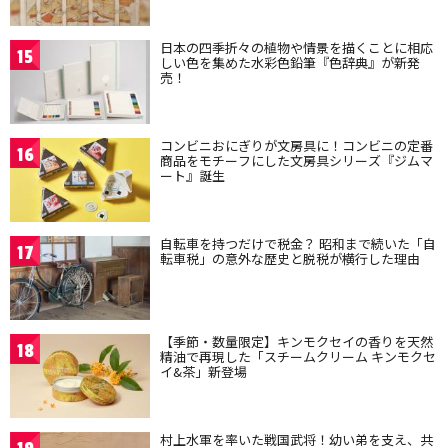
日本の四季折々の植物や情景を描くことに相応
15
しい色を集めた水彩色鉛筆『色辞典』が新発
売！
コンビニおにぎりが文房具に！コンビニの定番
16
商品をモチーフにした文房具シリーズ『ジムマ
ート』誕生
自転車を持つだけで税金？ 昭和まで続いた「自
17
転車税」の意外な歴史と脱税が横行した理由
【季節・数量限定】キンモクセイの香りを天然
18
精油で再現した「スチームクリーム キンモクセ
イ&茶」新登場
村上水軍を率いた戦国武将！幼い弟を支え、共