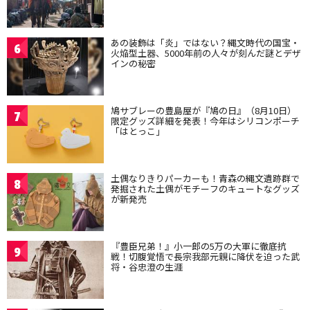
あの装飾は「炎」ではない？縄文時代の国宝・
6
火焔型土器、5000年前の人々が刻んだ謎とデザ
インの秘密
鳩サブレーの豊島屋が『鳩の日』（8月10日）
7
限定グッズ詳細を発表！今年はシリコンポーチ
「はとっこ」
土偶なりきりパーカーも！青森の縄文遺跡群で
8
発掘された土偶がモチーフのキュートなグッズ
が新発売
『豊臣兄弟！』小一郎の5万の大軍に徹底抗
9
戦！切腹覚悟で長宗我部元親に降伏を迫った武
将・谷忠澄の生涯