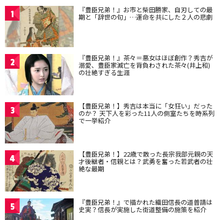
『豊臣兄弟！』お市と柴田勝家、自刃しての最
1
期と「辞世の句」…運命を共にした２人の悲劇
『豊臣兄弟！』茶々＝悪女はほぼ創作？秀吉が
2
溺愛、豊臣家滅亡を背負わされた茶々(井上和)
の壮絶すぎる生涯
【豊臣兄弟！】秀吉は本当に「女狂い」だった
3
のか？ 天下人を彩った11人の側室たちを時系列
で一挙紹介
【豊臣兄弟！】22歳で散った長宗我部元親の天
4
才後継者・信親とは？武勇を奮った若武者の壮
絶な最期
『豊臣兄弟！』で描かれた織田信長の道普請は
5
史実？信長が実施した街道整備の施策を紹介