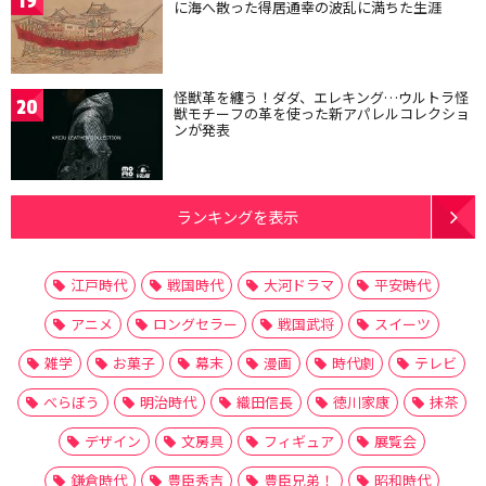
19
に海へ散った得居通幸の波乱に満ちた生涯
怪獣革を纏う！ダダ、エレキング…ウルトラ怪
20
獣モチーフの革を使った新アパレルコレクショ
ンが発表
ランキングを表示
江戸時代
戦国時代
大河ドラマ
平安時代
アニメ
ロングセラー
戦国武将
スイーツ
雑学
お菓子
幕末
漫画
時代劇
テレビ
べらぼう
明治時代
織田信長
徳川家康
抹茶
デザイン
文房具
フィギュア
展覧会
鎌倉時代
豊臣秀吉
豊臣兄弟！
昭和時代