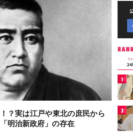
RAN
DA
2
1
2
！？実は江戸や東北の庶民から
「明治新政府」の存在