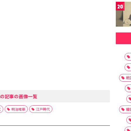
20
戦
の記事の画像一覧
織
代
明治維新
江戸時代