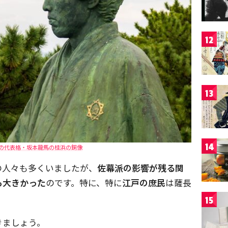
12
13
14
の代表格・坂本龍馬の桂浜の銅像
の人々も多くいましたが、
佐幕派の影響が残る関
も大きかった
のです。特に、特に
江戸の庶民
は薩長
15
きましょう。