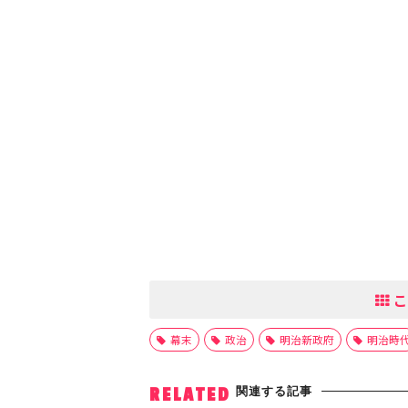
こ
幕末
政治
明治新政府
明治時
関連する記事
RELATED