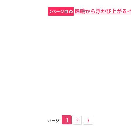
錦絵から浮かび上がる
2ページ目
1
2
3
ページ: