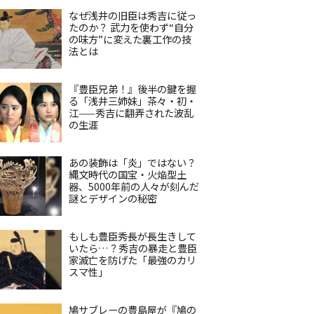
なぜ浅井の旧臣は秀吉に従っ
たのか？ 武力を使わず“自分
の味方”に変えた裏工作の技
法とは
『豊臣兄弟！』後半の鍵を握
る「浅井三姉妹」茶々・初・
江——秀吉に翻弄された波乱
の生涯
あの装飾は「炎」ではない？
縄文時代の国宝・火焔型土
器、5000年前の人々が刻んだ
謎とデザインの秘密
もしも豊臣秀長が長生きして
いたら…？秀吉の暴走と豊臣
家滅亡を防げた「最強のカリ
スマ性」
鳩サブレーの豊島屋が『鳩の