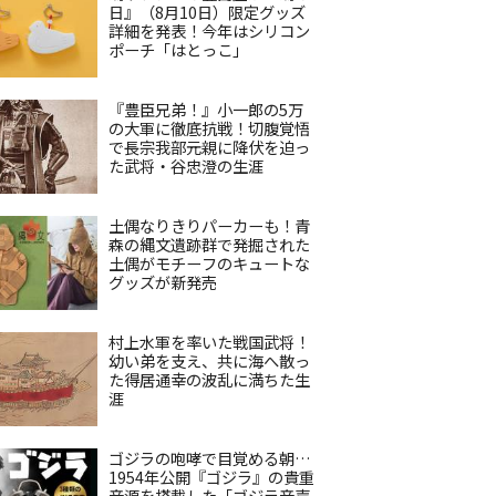
日』（8月10日）限定グッズ
詳細を発表！今年はシリコン
ポーチ「はとっこ」
『豊臣兄弟！』小一郎の5万
の大軍に徹底抗戦！切腹覚悟
で長宗我部元親に降伏を迫っ
た武将・谷忠澄の生涯
土偶なりきりパーカーも！青
森の縄文遺跡群で発掘された
土偶がモチーフのキュートな
グッズが新発売
村上水軍を率いた戦国武将！
幼い弟を支え、共に海へ散っ
た得居通幸の波乱に満ちた生
涯
ゴジラの咆哮で目覚める朝…
1954年公開『ゴジラ』の貴重
音源を搭載した「ゴジラ音声