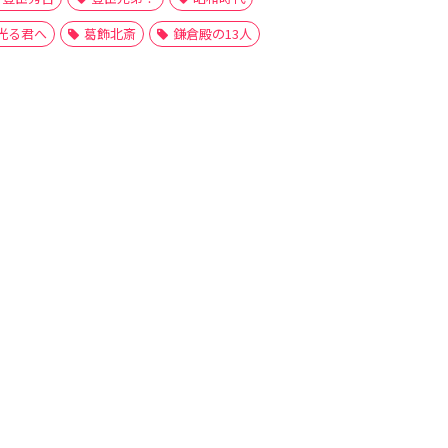
光る君へ
葛飾北斎
鎌倉殿の13人