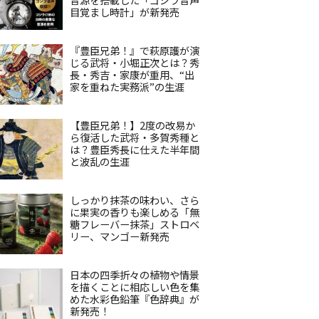
目覚まし時計」が新発売
『豊臣兄弟！』で萩原護が演
じる武将・小堀正次とは？秀
長・秀吉・家康が重用、“出
家を重ねた実務派”の生涯
【豊臣兄弟！】2度の改易か
ら復活した武将・多賀秀種と
は？豊臣秀長に仕えた半年間
と波乱の生涯
しっかり抹茶の味わい、さら
に果実の香りも楽しめる「無
糖フレーバー抹茶」ストロベ
リー、マンゴー新発売
日本の四季折々の植物や情景
を描くことに相応しい色を集
めた水彩色鉛筆『色辞典』が
新発売！