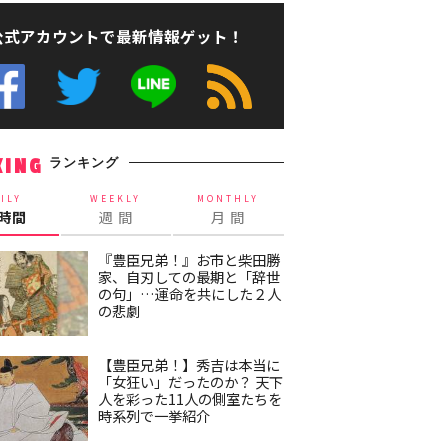
公式アカウントで最新情報ゲット！
ランキング
KING
ILY
WEEKLY
MONTHLY
4時間
週 間
月 間
『豊臣兄弟！』お市と柴田勝
家、自刃しての最期と「辞世
の句」…運命を共にした２人
の悲劇
【豊臣兄弟！】秀吉は本当に
「女狂い」だったのか？ 天下
人を彩った11人の側室たちを
時系列で一挙紹介