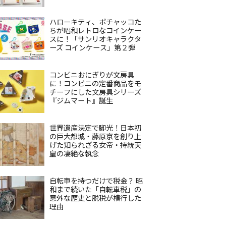
ハローキティ、ポチャッコた
ちが昭和レトロなコインケー
スに！「サンリオキャラクタ
ーズ コインケース」第２弾
コンビニおにぎりが文房具
に！コンビニの定番商品をモ
チーフにした文房具シリーズ
『ジムマート』誕生
世界遺産決定で脚光！日本初
の巨大都城・藤原京を創り上
げた知られざる女帝・持統天
皇の凄絶な執念
自転車を持つだけで税金？ 昭
和まで続いた「自転車税」の
意外な歴史と脱税が横行した
理由