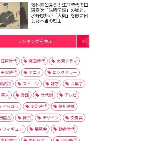
教科書と違う！江戸時代の田
沼意次「賄賂伝説」の嘘と、
水野忠邦が「大奥」を敵に回
した本当の理由
ランキングを表示
江戸時代
戦国時代
大河ドラマ
平安時代
アニメ
ロングセラー
国武将
スイーツ
雑学
お菓子
幕末
漫画
時代劇
テレビ
べらぼう
明治時代
徳川家康
田信長
抹茶
デザイン
文房具
フィギュア
展覧会
鎌倉時代
豊臣秀吉
豊臣兄弟！
昭和時代