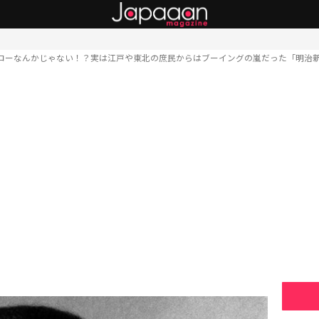
ローなんかじゃない！？実は江戸や東北の庶民からはブーイングの嵐だった「明治