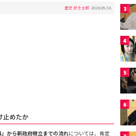
歴史 好き太郎
2024/05/16
3
4
5
6
け止めたか
幕」から新政府樹立までの流れ
については、肯定