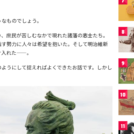
7
。
うなものでしょう。
8
り、庶民が苦しむなかで現れた諸藩の
志士
たち。
指す勢力に人々は希望を抱いた。そして明治維新
け入れた——。
9
のようにして捉えればよくできたお話です。しかし
10
11