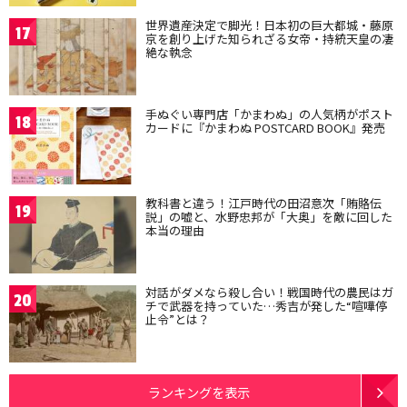
世界遺産決定で脚光！日本初の巨大都城・藤原
17
京を創り上げた知られざる女帝・持統天皇の凄
絶な執念
手ぬぐい専門店「かまわぬ」の人気柄がポスト
18
カードに『かまわぬ POSTCARD BOOK』発売
教科書と違う！江戸時代の田沼意次「賄賂伝
19
説」の嘘と、水野忠邦が「大奥」を敵に回した
本当の理由
対話がダメなら殺し合い！戦国時代の農民はガ
20
チで武器を持っていた…秀吉が発した“喧嘩停
止令”とは？
ランキングを表示