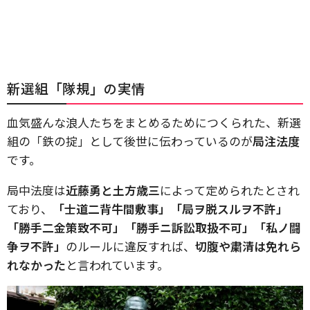
新選組「隊規」の実情
血気盛んな浪人たちをまとめるためにつくられた、新選
組の「鉄の掟」として後世に伝わっているのが
局注法度
です。
局中法度は
近藤勇と土方歳三
によって定められたとされ
ており、
「士道二背牛間敷事」「局ヲ脱スルヲ不許」
「勝手二金策致不可」「勝手ニ訴訟取扱不可」「私ノ闘
争ヲ不許」
のルールに違反すれば、
切腹や粛清は免れら
れなかった
と言われています。