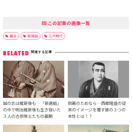
この記事の画像一覧
幕末
新撰組
江戸時代
関連する記事
RELATED
誠の志は維新後も…「新選組」
倒幕のためなら…西郷隆盛の従
の中で明治維新後も生き抜いた
来のイメージを覆す彼の３つの
３人の古参隊士たちの最期
本性とは！？