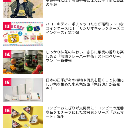
多賀秀種とは？豊臣秀長に仕えた半年間と波乱
の生涯
ハローキティ、ポチャッコたちが昭和レトロな
13
コインケースに！「サンリオキャラクターズ コ
インケース」第２弾
しっかり抹茶の味わい、さらに果実の香りも楽
14
しめる「無糖フレーバー抹茶」ストロベリー、
マンゴー新発売
日本の四季折々の植物や情景を描くことに相応
15
しい色を集めた水彩色鉛筆『色辞典』が新発
売！
コンビニおにぎりが文房具に！コンビニの定番
16
商品をモチーフにした文房具シリーズ『ジムマ
ート』誕生