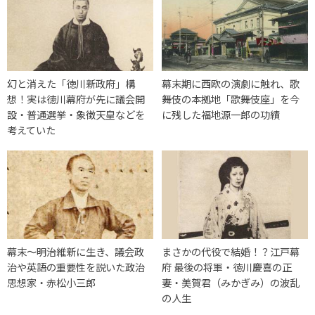
幻と消えた「徳川新政府」構
幕末期に西欧の演劇に触れ、歌
想！実は徳川幕府が先に議会開
舞伎の本拠地「歌舞伎座」を今
設・普通選挙・象徴天皇などを
に残した福地源一郎の功績
考えていた
幕末〜明治維新に生き、議会政
まさかの代役で結婚！？江戸幕
治や英語の重要性を説いた政治
府 最後の将軍・徳川慶喜の正
思想家・赤松小三郎
妻・美賀君（みかぎみ）の波乱
の人生