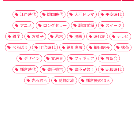
江戸時代
戦国時代
大河ドラマ
平安時代
アニメ
ロングセラー
戦国武将
スイーツ
雑学
お菓子
幕末
漫画
時代劇
テレビ
べらぼう
明治時代
徳川家康
織田信長
抹茶
デザイン
文房具
フィギュア
展覧会
鎌倉時代
豊臣秀吉
豊臣兄弟！
昭和時代
光る君へ
葛飾北斎
鎌倉殿の13人