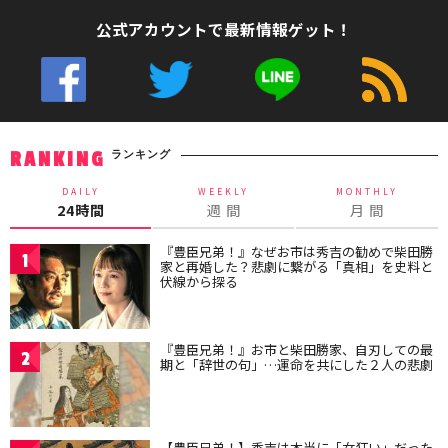
公式アカウントで最新情報ゲット！
ランキング
RANKING
DAILY
WEEKLY
MONTHLY
24時間
週 間
月 間
『豊臣兄弟！』なぜお市は秀吉の勧めで柴田勝
1
家と再婚した？悲劇に繋がる「真相」を史料と
伏線から探る
『豊臣兄弟！』お市と柴田勝家、自刃しての最
2
期と「辞世の句」…運命を共にした２人の悲劇
【豊臣兄弟！】秀吉は本当に「女狂い」だった