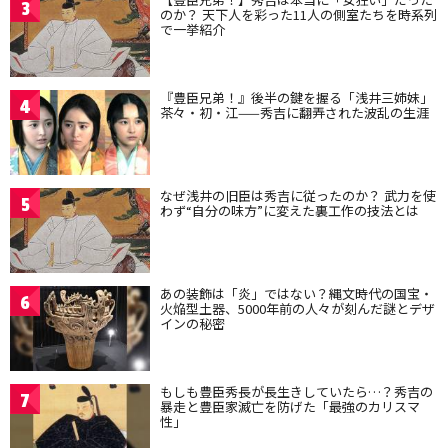
3
のか？ 天下人を彩った11人の側室たちを時系列
で一挙紹介
『豊臣兄弟！』後半の鍵を握る「浅井三姉妹」
4
茶々・初・江——秀吉に翻弄された波乱の生涯
なぜ浅井の旧臣は秀吉に従ったのか？ 武力を使
5
わず“自分の味方”に変えた裏工作の技法とは
あの装飾は「炎」ではない？縄文時代の国宝・
6
火焔型土器、5000年前の人々が刻んだ謎とデザ
インの秘密
もしも豊臣秀長が長生きしていたら…？秀吉の
7
暴走と豊臣家滅亡を防げた「最強のカリスマ
性」