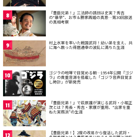
『豊臣兄弟！』三法師の誘拐は史実？秀吉
8
の“暴挙”、お市＆勝家再婚の真意…第30回放送
の真相考察
村上水軍を率いた戦国武将！幼い弟を支え、共
9
に海へ散った得居通幸の波乱に満ちた生涯
ゴジラの咆哮で目覚める朝…1954年公開『ゴジ
10
ラ』の貴重音源を搭載した「ゴジラ音声目覚ま
し時計」が新発売
『豊臣兄弟！』で萩原護が演じる武将・小堀正
11
次とは？秀長・秀吉・家康が重用、“出家を重
ねた実務派”の生涯
【豊臣兄弟！】2度の改易から復活した武将・
12