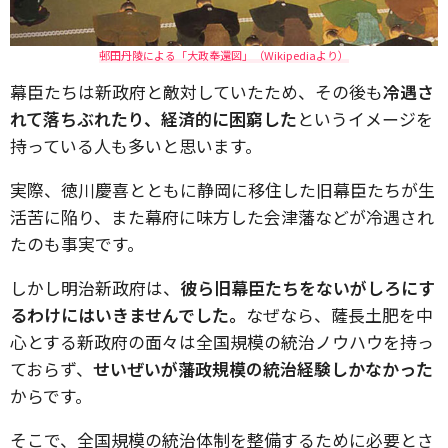
邨田丹陵による「大政奉還図」（Wikipediaより）
幕臣たちは新政府と敵対していたため、その後も
冷遇さ
れて落ちぶれたり、経済的に困窮した
というイメージを
持っている人も多いと思います。
実際、徳川慶喜とともに静岡に移住した旧幕臣たちが生
活苦に陥り、また幕府に味方した会津藩などが冷遇され
たのも事実です。
しかし明治新政府は、
彼ら旧幕臣たちをないがしろにす
るわけにはいきませんでした。
なぜなら、薩長土肥を中
心とする新政府の面々は全国規模の統治ノウハウを持っ
ておらず、
せいぜいが藩政規模の統治経験しかなかった
からです。
そこで、全国規模の統治体制を整備するために必要とさ