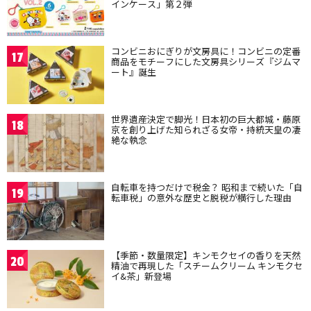
インケース」第２弾
コンビニおにぎりが文房具に！コンビニの定番
17
商品をモチーフにした文房具シリーズ『ジムマ
ート』誕生
世界遺産決定で脚光！日本初の巨大都城・藤原
18
京を創り上げた知られざる女帝・持統天皇の凄
絶な執念
自転車を持つだけで税金？ 昭和まで続いた「自
19
転車税」の意外な歴史と脱税が横行した理由
【季節・数量限定】キンモクセイの香りを天然
20
精油で再現した「スチームクリーム キンモクセ
イ&茶」新登場