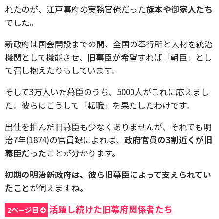
れたのが、江戸幕府の実務官僚だった
旗本や御家人たち
でした。
新政府は国会開設までの間、全国の奉行所と人材を統治
機関として機能させ、旧幕臣が希望すれば「朝臣」とし
て召し抱えたりもしています。
そして3万人いた幕臣のうち、5000人がこれに応えまし
た。彼らはこうして「転職」を果たしたわけです。
出仕を拒んだ旧幕臣も少なくありませんが、それでも明
治7年(1874)の官員録によれば、
政府官員の3割近くが旧
幕臣だった
ことが分かります。
初期の明治新政府は、彼ら旧幕臣によって支えられてい
たこと
が伺えますね。
活躍し続けた旧幕府関係者たち
2ページ目