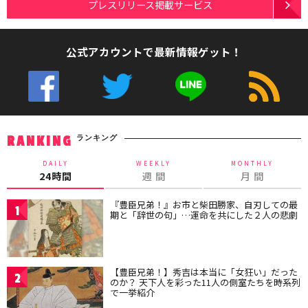
プレスリリース掲載サービス
公式アカウントで最新情報ゲット！
ランキング
RANKING
DAILY
WEEKLY
MONTHLY
24時間
週 間
月 間
『豊臣兄弟！』お市と柴田勝家、自刃しての最
1
期と「辞世の句」…運命を共にした２人の悲劇
【豊臣兄弟！】秀吉は本当に「女狂い」だった
2
のか？ 天下人を彩った11人の側室たちを時系列
で一挙紹介