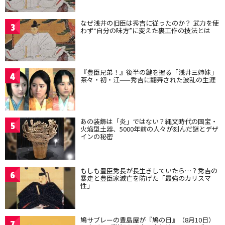
なぜ浅井の旧臣は秀吉に従ったのか？ 武力を使
3
わず“自分の味方”に変えた裏工作の技法とは
『豊臣兄弟！』後半の鍵を握る「浅井三姉妹」
4
茶々・初・江——秀吉に翻弄された波乱の生涯
あの装飾は「炎」ではない？縄文時代の国宝・
5
火焔型土器、5000年前の人々が刻んだ謎とデザ
インの秘密
もしも豊臣秀長が長生きしていたら…？秀吉の
6
暴走と豊臣家滅亡を防げた「最強のカリスマ
性」
鳩サブレーの豊島屋が『鳩の日』（8月10日）
7