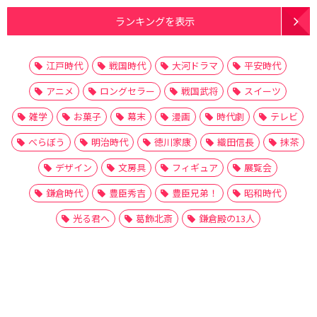
ランキングを表示
江戸時代
戦国時代
大河ドラマ
平安時代
アニメ
ロングセラー
戦国武将
スイーツ
雑学
お菓子
幕末
漫画
時代劇
テレビ
べらぼう
明治時代
徳川家康
織田信長
抹茶
デザイン
文房具
フィギュア
展覧会
鎌倉時代
豊臣秀吉
豊臣兄弟！
昭和時代
光る君へ
葛飾北斎
鎌倉殿の13人