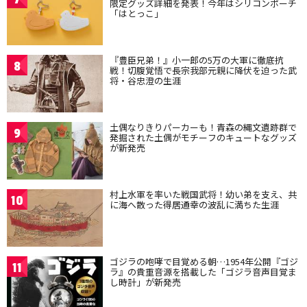
限定グッズ詳細を発表！今年はシリコンポーチ
「はとっこ」
『豊臣兄弟！』小一郎の5万の大軍に徹底抗
8
戦！切腹覚悟で長宗我部元親に降伏を迫った武
将・谷忠澄の生涯
土偶なりきりパーカーも！青森の縄文遺跡群で
9
発掘された土偶がモチーフのキュートなグッズ
が新発売
村上水軍を率いた戦国武将！幼い弟を支え、共
10
に海へ散った得居通幸の波乱に満ちた生涯
ゴジラの咆哮で目覚める朝…1954年公開『ゴジ
11
ラ』の貴重音源を搭載した「ゴジラ音声目覚ま
し時計」が新発売