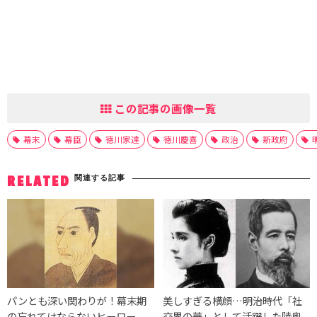
この記事の画像一覧
幕末
幕臣
徳川家達
徳川慶喜
政治
新政府
関連する記事
RELATED
パンとも深い関わりが！幕末期
美しすぎる横顔…明治時代「社
の忘れてはならないヒーロー
交界の華」として活躍した陸奥