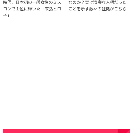
時代、日本初の一般女性のミス
なのか？実は清廉な人柄だった
コンで１位に輝いた「末弘ヒロ
ことを示す数々の証拠がこちら
子」