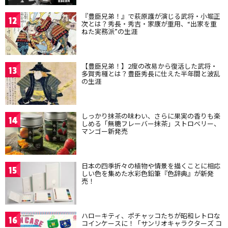
『豊臣兄弟！』で萩原護が演じる武将・小堀正
12
次とは？秀長・秀吉・家康が重用、“出家を重
ねた実務派”の生涯
【豊臣兄弟！】2度の改易から復活した武将・
13
多賀秀種とは？豊臣秀長に仕えた半年間と波乱
の生涯
しっかり抹茶の味わい、さらに果実の香りも楽
14
しめる「無糖フレーバー抹茶」ストロベリー、
マンゴー新発売
日本の四季折々の植物や情景を描くことに相応
15
しい色を集めた水彩色鉛筆『色辞典』が新発
売！
ハローキティ、ポチャッコたちが昭和レトロな
16
コインケースに！「サンリオキャラクターズ コ