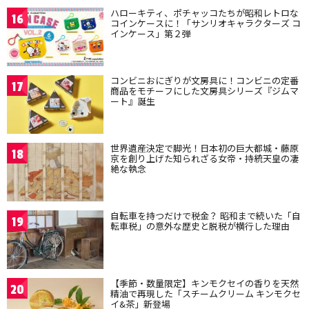
ハローキティ、ポチャッコたちが昭和レトロな
16
コインケースに！「サンリオキャラクターズ コ
インケース」第２弾
コンビニおにぎりが文房具に！コンビニの定番
17
商品をモチーフにした文房具シリーズ『ジムマ
ート』誕生
世界遺産決定で脚光！日本初の巨大都城・藤原
18
京を創り上げた知られざる女帝・持統天皇の凄
絶な執念
自転車を持つだけで税金？ 昭和まで続いた「自
19
転車税」の意外な歴史と脱税が横行した理由
【季節・数量限定】キンモクセイの香りを天然
20
精油で再現した「スチームクリーム キンモクセ
イ&茶」新登場