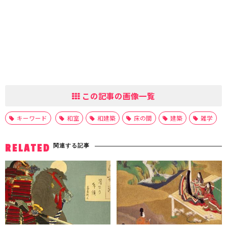
この記事の画像一覧
キーワード
和室
和建築
床の間
建築
雑学
関連する記事
RELATED