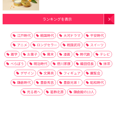
ランキングを表示
江戸時代
戦国時代
大河ドラマ
平安時代
アニメ
ロングセラー
戦国武将
スイーツ
雑学
お菓子
幕末
漫画
時代劇
テレビ
べらぼう
明治時代
徳川家康
織田信長
抹茶
デザイン
文房具
フィギュア
展覧会
鎌倉時代
豊臣秀吉
豊臣兄弟！
昭和時代
光る君へ
葛飾北斎
鎌倉殿の13人