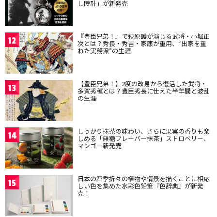
し時計」が新発売
『豊臣兄弟！』で萩原護が演じる武将・小堀正
12
次とは？秀長・秀吉・家康が重用、“出家を重
ねた実務派”の生涯
【豊臣兄弟！】2度の改易から復活した武将・
13
多賀秀種とは？豊臣秀長に仕えた半年間と波乱
の生涯
しっかり抹茶の味わい、さらに果実の香りも楽
14
しめる「無糖フレーバー抹茶」ストロベリー、
マンゴー新発売
日本の四季折々の植物や情景を描くことに相応
15
しい色を集めた水彩色鉛筆『色辞典』が新発
売！