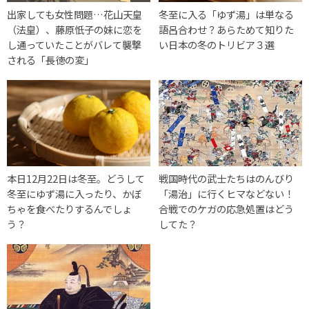
出家しても女性問題…花山天皇
冬至に入る「ゆず湯」は単なる
（法皇）、藤原忯子の妹に恋を
語呂合わせ？あらためて知りた
し通っていたことがバレて襲撃
い日本の冬のトリビア３選
される「長徳の変」
本日12月22日は冬至。どうして
戦国時代の武士たちはのんびり
冬至にゆず湯に入ったり、かぼ
「湯治」に行くヒマなどない！
ちゃを食べたりするんでしょ
合戦でのケガの応急処置はどう
う？
してた？