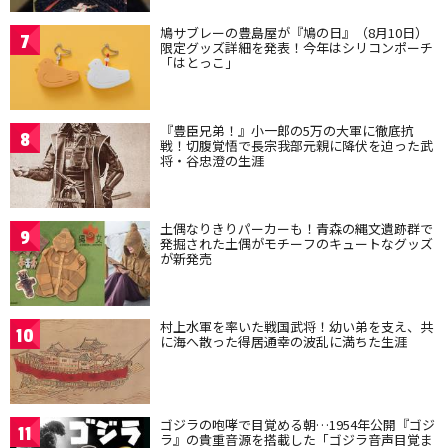
鳩サブレーの豊島屋が『鳩の日』（8月10日）
7
限定グッズ詳細を発表！今年はシリコンポーチ
「はとっこ」
『豊臣兄弟！』小一郎の5万の大軍に徹底抗
8
戦！切腹覚悟で長宗我部元親に降伏を迫った武
将・谷忠澄の生涯
土偶なりきりパーカーも！青森の縄文遺跡群で
9
発掘された土偶がモチーフのキュートなグッズ
が新発売
村上水軍を率いた戦国武将！幼い弟を支え、共
10
に海へ散った得居通幸の波乱に満ちた生涯
ゴジラの咆哮で目覚める朝…1954年公開『ゴジ
11
ラ』の貴重音源を搭載した「ゴジラ音声目覚ま