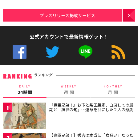
プレスリリース掲載サービス
公式アカウントで最新情報ゲット！
ランキング
RANKING
DAILY
WEEKLY
MONTHLY
24時間
週 間
月 間
『豊臣兄弟！』お市と柴田勝家、自刃しての最
1
期と「辞世の句」…運命を共にした２人の悲劇
【豊臣兄弟！】秀吉は本当に「女狂い」だった