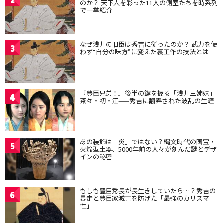
2
のか？ 天下人を彩った11人の側室たちを時系列
で一挙紹介
なぜ浅井の旧臣は秀吉に従ったのか？ 武力を使
3
わず“自分の味方”に変えた裏工作の技法とは
『豊臣兄弟！』後半の鍵を握る「浅井三姉妹」
4
茶々・初・江——秀吉に翻弄された波乱の生涯
あの装飾は「炎」ではない？縄文時代の国宝・
5
火焔型土器、5000年前の人々が刻んだ謎とデザ
インの秘密
もしも豊臣秀長が長生きしていたら…？秀吉の
6
暴走と豊臣家滅亡を防げた「最強のカリスマ
性」