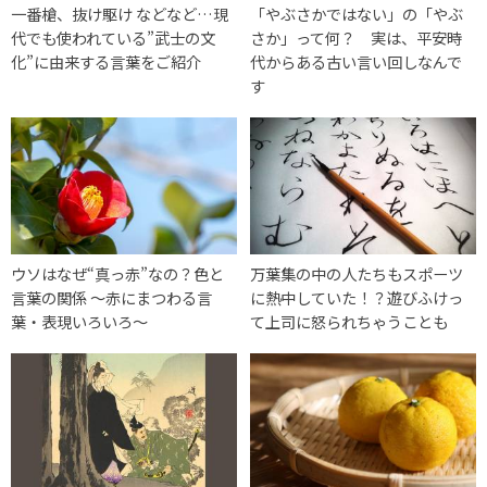
一番槍、抜け駆け などなど…現
「やぶさかではない」の「やぶ
代でも使われている”武士の文
さか」って何？ 実は、平安時
化”に由来する言葉をご紹介
代からある古い言い回しなんで
す
ウソはなぜ“真っ赤”なの？色と
万葉集の中の人たちもスポーツ
言葉の関係 ～赤にまつわる言
に熱中していた！？遊びふけっ
葉・表現いろいろ～
て上司に怒られちゃうことも