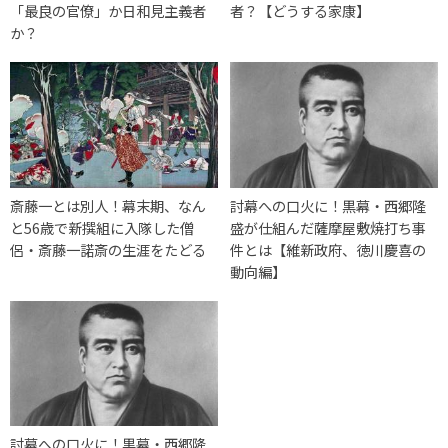
「最良の官僚」か日和見主義者
者？【どうする家康】
か？
斎藤一とは別人！幕末期、なん
討幕への口火に！黒幕・西郷隆
と56歳で新撰組に入隊した僧
盛が仕組んだ薩摩屋敷焼打ち事
侶・斎藤一諾斎の生涯をたどる
件とは【維新政府、徳川慶喜の
動向編】
討幕への口火に！黒幕・西郷隆