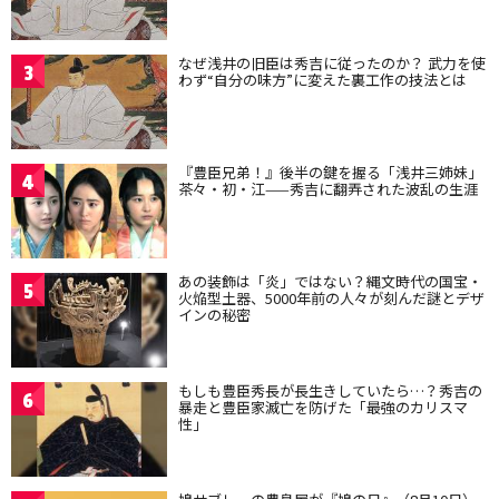
なぜ浅井の旧臣は秀吉に従ったのか？ 武力を使
3
わず“自分の味方”に変えた裏工作の技法とは
『豊臣兄弟！』後半の鍵を握る「浅井三姉妹」
4
茶々・初・江——秀吉に翻弄された波乱の生涯
あの装飾は「炎」ではない？縄文時代の国宝・
5
火焔型土器、5000年前の人々が刻んだ謎とデザ
インの秘密
もしも豊臣秀長が長生きしていたら…？秀吉の
6
暴走と豊臣家滅亡を防げた「最強のカリスマ
性」