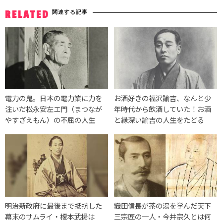
関連する記事
RELATED
電力の鬼。日本の電力業に力を
お酒好きの福沢諭吉、なんと少
注いだ松永安左エ門（まつなが
年時代から飲酒していた！お酒
やすざえもん）の不屈の人生
と縁深い諭吉の人生をたどる
明治新政府に最後まで抵抗した
織田信長が茶の湯を学んだ天下
幕末のサムライ・榎本武揚は
三宗匠の一人・今井宗久とは何