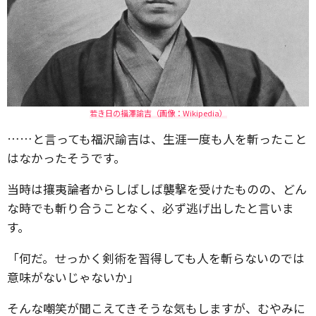
若き日の福澤諭吉（画像：Wikipedia）
……と言っても福沢諭吉は、生涯一度も人を斬ったこと
はなかったそうです。
当時は攘夷論者からしばしば襲撃を受けたものの、どん
な時でも斬り合うことなく、必ず逃げ出したと言いま
す。
「何だ。せっかく剣術を習得しても人を斬らないのでは
意味がないじゃないか」
そんな嘲笑が聞こえてきそうな気もしますが、むやみに