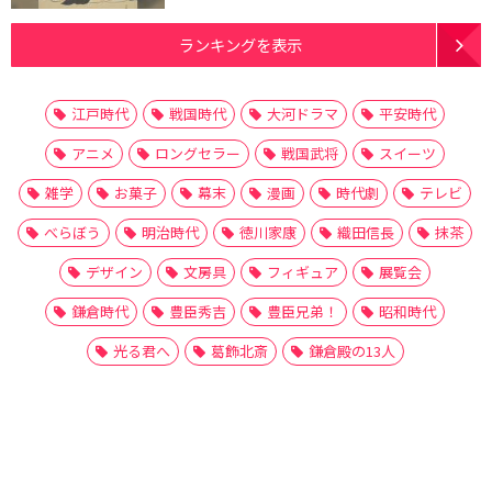
ランキングを表示
江戸時代
戦国時代
大河ドラマ
平安時代
アニメ
ロングセラー
戦国武将
スイーツ
雑学
お菓子
幕末
漫画
時代劇
テレビ
べらぼう
明治時代
徳川家康
織田信長
抹茶
デザイン
文房具
フィギュア
展覧会
鎌倉時代
豊臣秀吉
豊臣兄弟！
昭和時代
光る君へ
葛飾北斎
鎌倉殿の13人