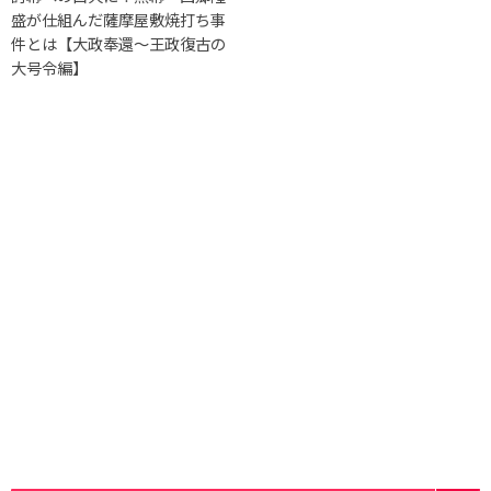
盛が仕組んだ薩摩屋敷焼打ち事
件とは【大政奉還〜王政復古の
大号令編】