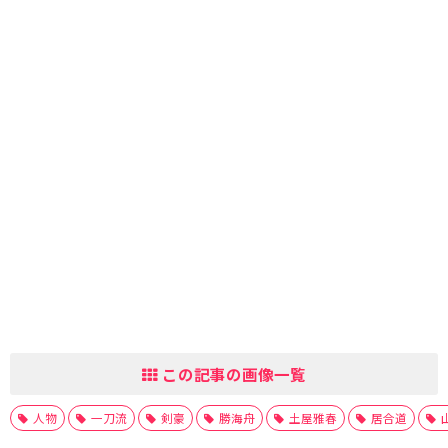
この記事の画像一覧
人物
一刀流
剣豪
勝海舟
土屋雅春
居合道