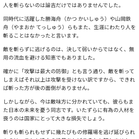
人を斬らないのは諭吉だけではありませんでした。
同時代に活躍した勝海舟（かつ かいしゅう）や山岡鉄
舟（やまおか てっしゅう）らもまた、生涯にわたり人を
斬ることはなかったと言います。
敵を斬らずに逃げるのは、決して弱いからではなく、無
用の流血を避ける知恵でもありました。
確かに「攻撃は最大の防御」とも言う通り、敵を斬って
しまえばそれ以上は攻撃を受けない訳ですから、できれ
ば斬った方が後の面倒がありません。
しかしながら、今は敵味方に分かれていても、彼らもま
た日本の未来を憂う同志です。いたずらに有為の人材を
喪うのは国家にとって大きな損失でしょう。
斬りも斬られもせずに幾たびもの修羅場を逃げ延びられ