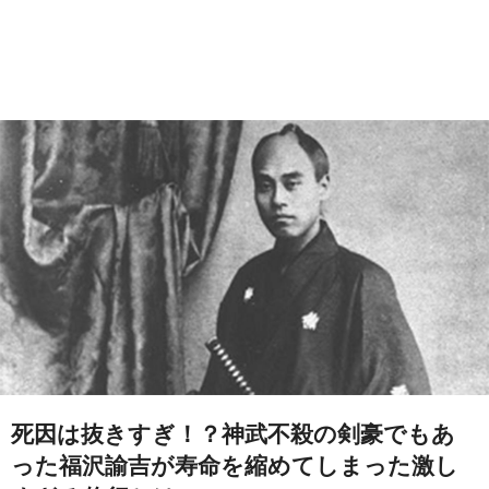
死因は抜きすぎ！？神武不殺の剣豪でもあ
った福沢諭吉が寿命を縮めてしまった激し