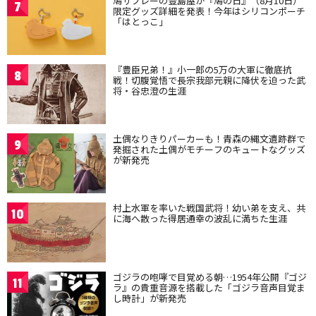
鳩サブレーの豊島屋が『鳩の日』（8月10日）
7
限定グッズ詳細を発表！今年はシリコンポーチ
「はとっこ」
『豊臣兄弟！』小一郎の5万の大軍に徹底抗
8
戦！切腹覚悟で長宗我部元親に降伏を迫った武
将・谷忠澄の生涯
土偶なりきりパーカーも！青森の縄文遺跡群で
9
発掘された土偶がモチーフのキュートなグッズ
が新発売
村上水軍を率いた戦国武将！幼い弟を支え、共
10
に海へ散った得居通幸の波乱に満ちた生涯
ゴジラの咆哮で目覚める朝…1954年公開『ゴジ
11
ラ』の貴重音源を搭載した「ゴジラ音声目覚ま
し時計」が新発売