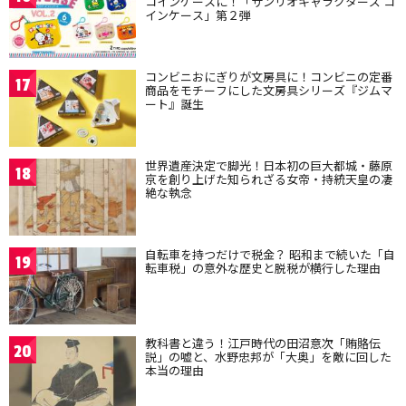
コインケースに！「サンリオキャラクターズ コ
インケース」第２弾
コンビニおにぎりが文房具に！コンビニの定番
17
商品をモチーフにした文房具シリーズ『ジムマ
ート』誕生
世界遺産決定で脚光！日本初の巨大都城・藤原
18
京を創り上げた知られざる女帝・持統天皇の凄
絶な執念
自転車を持つだけで税金？ 昭和まで続いた「自
19
転車税」の意外な歴史と脱税が横行した理由
教科書と違う！江戸時代の田沼意次「賄賂伝
20
説」の嘘と、水野忠邦が「大奥」を敵に回した
本当の理由