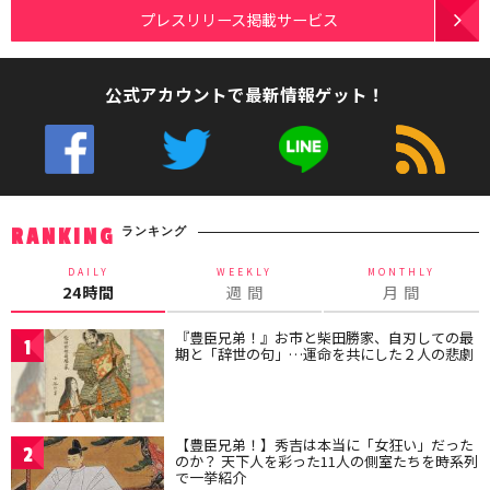
プレスリリース掲載サービス
公式アカウントで最新情報ゲット！
ランキング
RANKING
DAILY
WEEKLY
MONTHLY
24時間
週 間
月 間
『豊臣兄弟！』お市と柴田勝家、自刃しての最
1
期と「辞世の句」…運命を共にした２人の悲劇
【豊臣兄弟！】秀吉は本当に「女狂い」だった
2
のか？ 天下人を彩った11人の側室たちを時系列
で一挙紹介