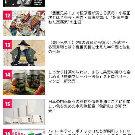
『豊臣兄弟！』で萩原護が演じる武将・小堀正
12
次とは？秀長・秀吉・家康が重用、“出家を重
ねた実務派”の生涯
【豊臣兄弟！】2度の改易から復活した武将・
13
多賀秀種とは？豊臣秀長に仕えた半年間と波乱
の生涯
しっかり抹茶の味わい、さらに果実の香りも楽
14
しめる「無糖フレーバー抹茶」ストロベリー、
マンゴー新発売
日本の四季折々の植物や情景を描くことに相応
15
しい色を集めた水彩色鉛筆『色辞典』が新発
売！
ハローキティ、ポチャッコたちが昭和レトロな
16