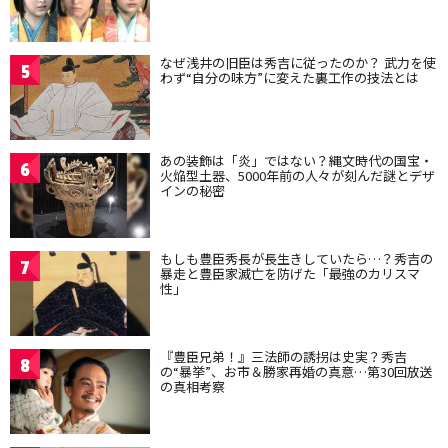
なぜ浅井の旧臣は秀吉に従ったのか？ 武力を使
5
わず“自分の味方”に変えた裏工作の技法とは
あの装飾は「炎」ではない？縄文時代の国宝・
6
火焔型土器、5000年前の人々が刻んだ謎とデザ
インの秘密
もしも豊臣秀長が長生きしていたら…？秀吉の
7
暴走と豊臣家滅亡を防げた「最強のカリスマ
性」
『豊臣兄弟！』三法師の誘拐は史実？秀吉
8
の“暴挙”、お市＆勝家再婚の真意…第30回放送
の真相考察