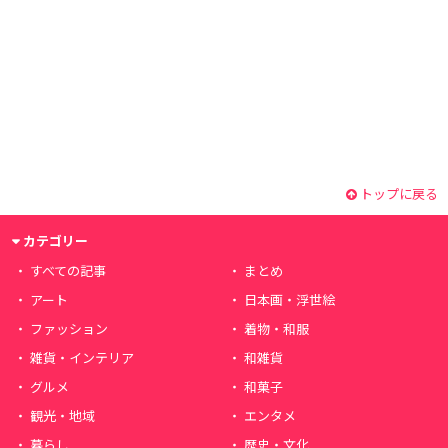
トップに戻る
カテゴリー
すべての記事
まとめ
アート
日本画・浮世絵
ファッション
着物・和服
雑貨・インテリア
和雑貨
グルメ
和菓子
観光・地域
エンタメ
暮らし
歴史・文化