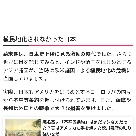
植民地化されなかった日本
幕末期は、日本史上稀に見る激動の時代でした。
さらに
世界に目を転じてみると、インドや清国をはじめとする
アジア諸国が、当時は欧米諸国による
植民地化の危機
に
直面していました。
実際、日本もアメリカをはじめとするヨーロッパの国々
から
不平等条約
を押し付けられています。また、
薩摩や
長州は外国との戦争で大きな損害を受けました。
悪名高い「不平等条約」はまだマシな方だっ
た？実はアメリカも手を焼いた徳川幕府の粘り
強い交渉