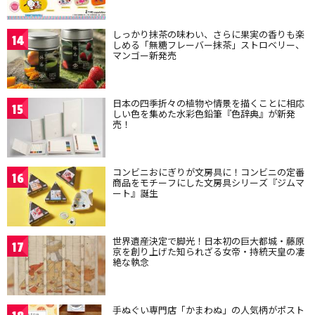
しっかり抹茶の味わい、さらに果実の香りも楽
14
しめる「無糖フレーバー抹茶」ストロベリー、
マンゴー新発売
日本の四季折々の植物や情景を描くことに相応
15
しい色を集めた水彩色鉛筆『色辞典』が新発
売！
コンビニおにぎりが文房具に！コンビニの定番
16
商品をモチーフにした文房具シリーズ『ジムマ
ート』誕生
世界遺産決定で脚光！日本初の巨大都城・藤原
17
京を創り上げた知られざる女帝・持統天皇の凄
絶な執念
手ぬぐい専門店「かまわぬ」の人気柄がポスト