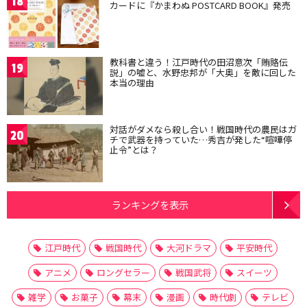
18
カードに『かまわぬ POSTCARD BOOK』発売
教科書と違う！江戸時代の田沼意次「賄賂伝
19
説」の嘘と、水野忠邦が「大奥」を敵に回した
本当の理由
対話がダメなら殺し合い！戦国時代の農民はガ
20
チで武器を持っていた…秀吉が発した“喧嘩停
止令”とは？
ランキングを表示
江戸時代
戦国時代
大河ドラマ
平安時代
アニメ
ロングセラー
戦国武将
スイーツ
雑学
お菓子
幕末
漫画
時代劇
テレビ