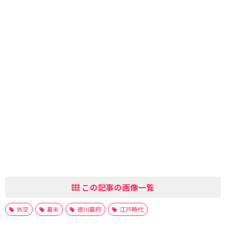
この記事の画像一覧
外交
幕末
徳川幕府
江戸時代