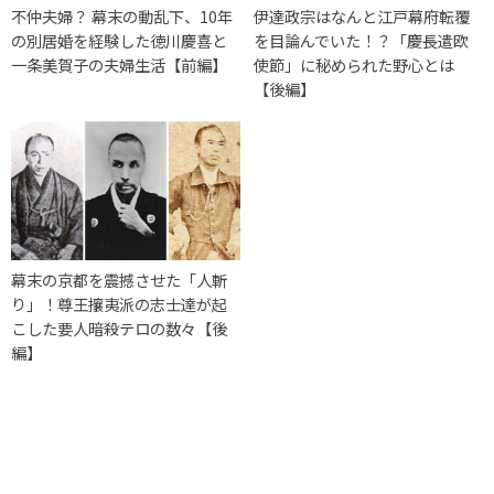
不仲夫婦？ 幕末の動乱下、10年
伊達政宗はなんと江戸幕府転覆
の別居婚を経験した徳川慶喜と
を目論んでいた！？「慶長遣欧
一条美賀子の夫婦生活【前編】
使節」に秘められた野心とは
【後編】
幕末の京都を震撼させた「人斬
り」！尊王攘夷派の志士達が起
こした要人暗殺テロの数々【後
編】