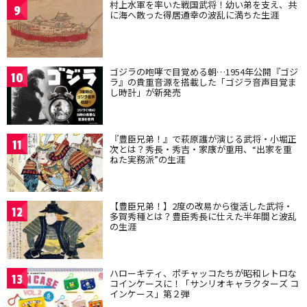
村上水軍を率いた戦国武将！幼い弟を支え、共
9
に海へ散った得居通幸の波乱に満ちた生涯
ゴジラの咆哮で目覚める朝…1954年公開『ゴジ
10
ラ』の貴重音源を搭載した「ゴジラ音声目覚ま
し時計」が新発売
『豊臣兄弟！』で萩原護が演じる武将・小堀正
11
次とは？秀長・秀吉・家康が重用、“出家を重
ねた実務派”の生涯
【豊臣兄弟！】2度の改易から復活した武将・
12
多賀秀種とは？豊臣秀長に仕えた半年間と波乱
の生涯
ハローキティ、ポチャッコたちが昭和レトロな
13
コインケースに！「サンリオキャラクターズ コ
インケース」第２弾