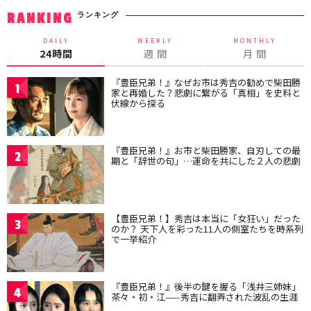
ランキング
RANKING
DAILY
WEEKLY
MONTHLY
24時間
週 間
月 間
『豊臣兄弟！』なぜお市は秀吉の勧めで柴田勝
1
家と再婚した？悲劇に繋がる「真相」を史料と
伏線から探る
『豊臣兄弟！』お市と柴田勝家、自刃しての最
2
期と「辞世の句」…運命を共にした２人の悲劇
【豊臣兄弟！】秀吉は本当に「女狂い」だった
3
のか？ 天下人を彩った11人の側室たちを時系列
で一挙紹介
『豊臣兄弟！』後半の鍵を握る「浅井三姉妹」
4
茶々・初・江——秀吉に翻弄された波乱の生涯