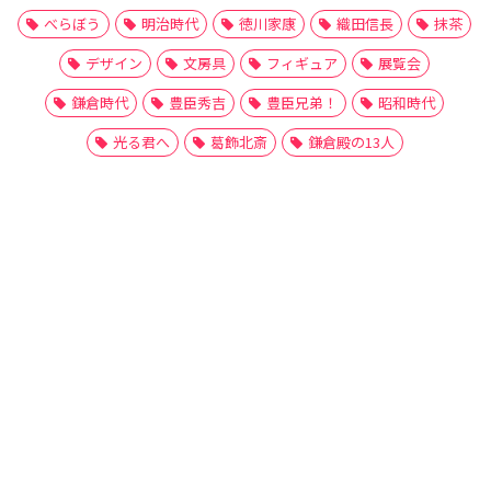
べらぼう
明治時代
徳川家康
織田信長
抹茶
デザイン
文房具
フィギュア
展覧会
鎌倉時代
豊臣秀吉
豊臣兄弟！
昭和時代
光る君へ
葛飾北斎
鎌倉殿の13人