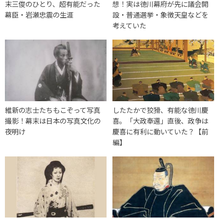
末三俊のひとり、超有能だった
想！実は徳川幕府が先に議会開
幕臣・岩瀬忠震の生涯
設・普通選挙・象徴天皇などを
考えていた
維新の志士たちもこぞって写真
したたかで狡猾、有能な徳川慶
撮影！幕末は日本の写真文化の
喜。「大政奉還」直後、政争は
夜明け
慶喜に有利に動いていた？【前
編】