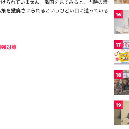
付けられていません。
隣国を見てみると、当時の清
易策を撤廃させられる
というひどい目に遭っている
16
17
列強対策
18
19