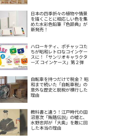
日本の四季折々の植物や情景
を描くことに相応しい色を集
めた水彩色鉛筆『色辞典』が
新発売！
ハローキティ、ポチャッコた
ちが昭和レトロなコインケー
スに！「サンリオキャラクタ
ーズ コインケース」第２弾
自転車を持つだけで税金？ 昭
和まで続いた「自転車税」の
意外な歴史と脱税が横行した
理由
教科書と違う！江戸時代の田
沼意次「賄賂伝説」の嘘と、
水野忠邦が「大奥」を敵に回
した本当の理由