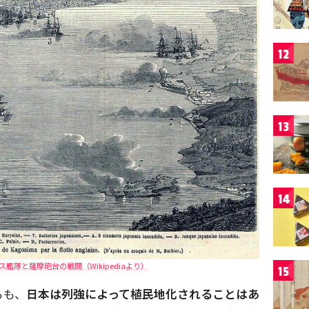
12
13
14
艦隊と薩摩砲台の戦闘（Wikipediaより）
15
らも、
日本は列強によって植民地化されることはあ