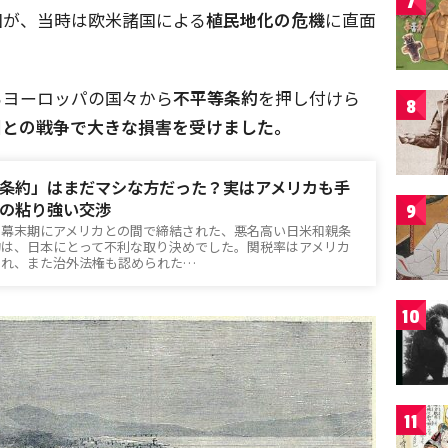
7
国が、当時は欧米諸国による
植民地化の危機
に直面
るヨーロッパの国々から
不平等条約
を押し付けら
8
国との戦争で大きな損害を受けました。
条約」はまだマシな方だった？実はアメリカも手
の粘り強い交渉
9
」幕末期にアメリカとの間で締結された、悪名高い日米和親条
約は、日本にとって不利な取り決めでした。関税率はアメリカ
られ、また治外法権も認められた…
10
11