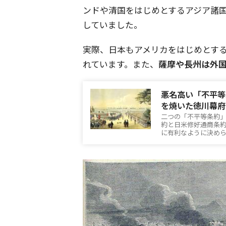
ンドや清国をはじめとするアジア諸
していました。
実際、日本もアメリカをはじめとす
れています。また、
薩摩や長州は外
悪名高い「不平等
を焼いた徳川幕府
二つの「不平等条約
約と日米修好通商条
に有利なように決め