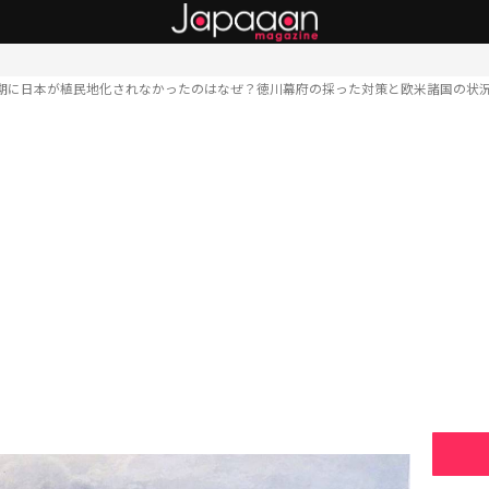
期に日本が植民地化されなかったのはなぜ？徳川幕府の採った対策と欧米諸国の状