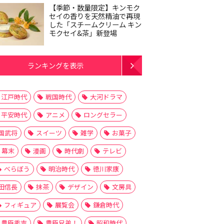
【季節・数量限定】キンモク
セイの香りを天然精油で再現
した「スチームクリーム キン
モクセイ&茶」新登場
ランキングを表示
江戸時代
戦国時代
大河ドラマ
平安時代
アニメ
ロングセラー
国武将
スイーツ
雑学
お菓子
幕末
漫画
時代劇
テレビ
べらぼう
明治時代
徳川家康
田信長
抹茶
デザイン
文房具
フィギュア
展覧会
鎌倉時代
豊臣秀吉
豊臣兄弟！
昭和時代