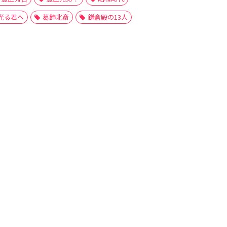
光る君へ
葛飾北斎
鎌倉殿の13人