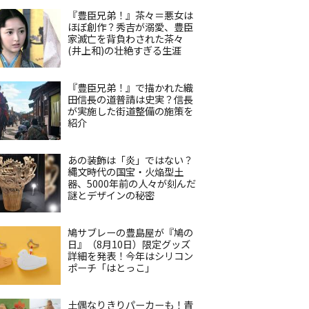
『豊臣兄弟！』茶々＝悪女は
ほぼ創作？秀吉が溺愛、豊臣
家滅亡を背負わされた茶々
(井上和)の壮絶すぎる生涯
『豊臣兄弟！』で描かれた織
田信長の道普請は史実？信長
が実施した街道整備の施策を
紹介
あの装飾は「炎」ではない？
縄文時代の国宝・火焔型土
器、5000年前の人々が刻んだ
謎とデザインの秘密
鳩サブレーの豊島屋が『鳩の
日』（8月10日）限定グッズ
詳細を発表！今年はシリコン
ポーチ「はとっこ」
土偶なりきりパーカーも！青