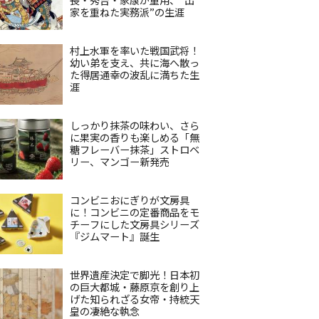
家を重ねた実務派”の生涯
村上水軍を率いた戦国武将！
幼い弟を支え、共に海へ散っ
た得居通幸の波乱に満ちた生
涯
しっかり抹茶の味わい、さら
に果実の香りも楽しめる「無
糖フレーバー抹茶」ストロベ
リー、マンゴー新発売
コンビニおにぎりが文房具
に！コンビニの定番商品をモ
チーフにした文房具シリーズ
『ジムマート』誕生
世界遺産決定で脚光！日本初
の巨大都城・藤原京を創り上
げた知られざる女帝・持統天
皇の凄絶な執念