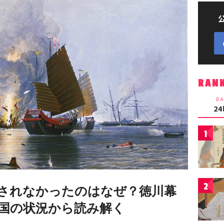
RAN
DA
2
1
2
されなかったのはなぜ？徳川幕
国の状況から読み解く