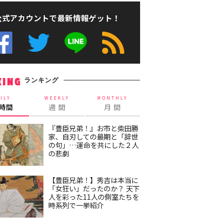
公式アカウントで最新情報ゲット！
ランキング
KING
ILY
WEEKLY
MONTHLY
4時間
週 間
月 間
『豊臣兄弟！』お市と柴田勝
家、自刃しての最期と「辞世
の句」…運命を共にした２人
の悲劇
【豊臣兄弟！】秀吉は本当に
「女狂い」だったのか？ 天下
人を彩った11人の側室たちを
時系列で一挙紹介