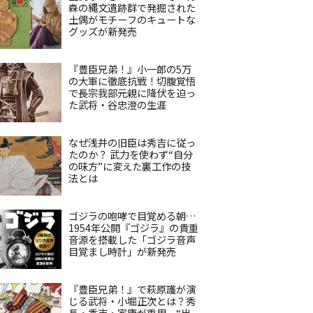
森の縄文遺跡群で発掘された
土偶がモチーフのキュートな
グッズが新発売
『豊臣兄弟！』小一郎の5万
の大軍に徹底抗戦！切腹覚悟
で長宗我部元親に降伏を迫っ
た武将・谷忠澄の生涯
なぜ浅井の旧臣は秀吉に従っ
たのか？ 武力を使わず“自分
の味方”に変えた裏工作の技
法とは
ゴジラの咆哮で目覚める朝…
1954年公開『ゴジラ』の貴重
音源を搭載した「ゴジラ音声
目覚まし時計」が新発売
『豊臣兄弟！』で萩原護が演
じる武将・小堀正次とは？秀
長・秀吉・家康が重用、“出