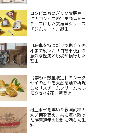
コンビニおにぎりが文房具
に！コンビニの定番商品をモ
チーフにした文房具シリーズ
『ジムマート』誕生
自転車を持つだけで税金？ 昭
和まで続いた「自転車税」の
意外な歴史と脱税が横行した
理由
【季節・数量限定】キンモク
セイの香りを天然精油で再現
した「スチームクリーム キン
モクセイ&茶」新登場
村上水軍を率いた戦国武将！
幼い弟を支え、共に海へ散っ
た得居通幸の波乱に満ちた生
涯