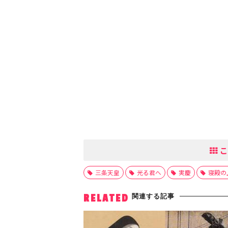
こ
三条天皇
光る君へ
実慶
寝殿の
関連する記事
RELATED