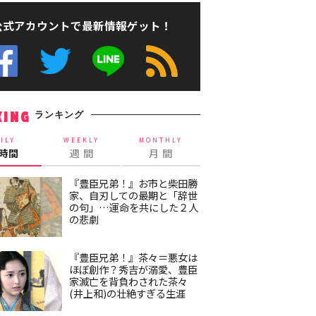
公式アカウントで最新情報ゲット！
ランキング
KING
ILY
WEEKLY
MONTHLY
4時間
週 間
月 間
『豊臣兄弟！』お市と柴田勝
家、自刃しての最期と「辞世
の句」…運命を共にした２人
の悲劇
『豊臣兄弟！』茶々＝悪女は
ほぼ創作？秀吉が溺愛、豊臣
家滅亡を背負わされた茶々
(井上和)の壮絶すぎる生涯