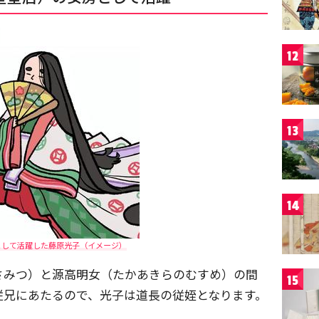
12
13
14
として活躍した藤原光子（イメージ）
さみつ）と源高明女（たかあきらのむすめ）の間
15
従兄にあたるので、光子は道長の従姪となります。