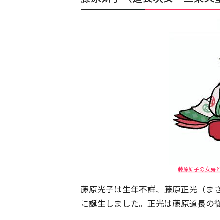
藤原妍子の女房
藤原光子は生年不詳、藤原正光（ま
に誕生しました。正光は藤原道長の