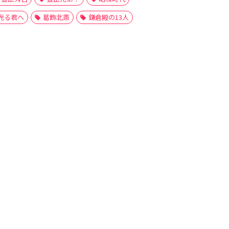
光る君へ
葛飾北斎
鎌倉殿の13人
原伊周
藤原光子
藤原公信
藤原兼貞
藤原妍子
藤原実康