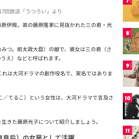
7
17回放送「うつろい」より
藤原伊周。弟の藤原隆家に見抜かれた三の君・光
8
めみつ。前太政大臣）の娘で、彼女は三の君（さ
のうえ）などと呼ばれます。
9
これは大河ドラマの創作役名で、実名ではありま
つこ／てるこ）という女性は、大河ドラマで言及さ
10
を生きた藤原光子について紹介しましょう。
11
皇皇后）の女房として活躍