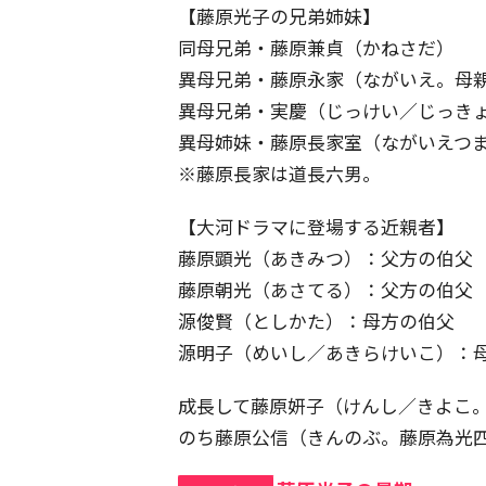
【藤原光子の兄弟姉妹】
同母兄弟・藤原兼貞（かねさだ）
異母兄弟・藤原永家（ながいえ。母
異母兄弟・実慶（じっけい／じっき
異母姉妹・藤原長家室（ながいえつ
※藤原長家は道長六男。
【大河ドラマに登場する近親者】
藤原顕光（あきみつ）：父方の伯父
藤原朝光（あさてる）：父方の伯父
源俊賢（としかた）：母方の伯父
源明子（めいし／あきらけいこ）：
成長して藤原妍子（けんし／きよこ
のち藤原公信（きんのぶ。藤原為光