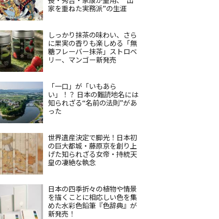
家を重ねた実務派”の生涯
しっかり抹茶の味わい、さら
に果実の香りも楽しめる「無
糖フレーバー抹茶」ストロベ
リー、マンゴー新発売
「一口」が「いもあら
い」！？ 日本の難読地名には
知られざる“名前の法則”があ
った
世界遺産決定で脚光！日本初
の巨大都城・藤原京を創り上
げた知られざる女帝・持統天
皇の凄絶な執念
日本の四季折々の植物や情景
を描くことに相応しい色を集
めた水彩色鉛筆『色辞典』が
新発売！