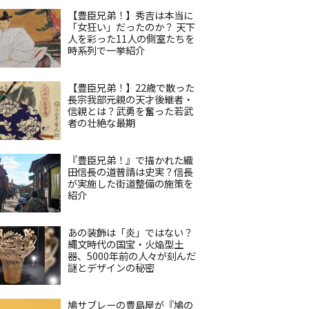
【豊臣兄弟！】秀吉は本当に
「女狂い」だったのか？ 天下
人を彩った11人の側室たちを
時系列で一挙紹介
【豊臣兄弟！】22歳で散った
長宗我部元親の天才後継者・
信親とは？武勇を奮った若武
者の壮絶な最期
『豊臣兄弟！』で描かれた織
田信長の道普請は史実？信長
が実施した街道整備の施策を
紹介
あの装飾は「炎」ではない？
縄文時代の国宝・火焔型土
器、5000年前の人々が刻んだ
謎とデザインの秘密
鳩サブレーの豊島屋が『鳩の