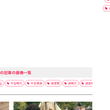
の記事の画像一覧
上
平安時代
平安貴族
源俊賢
源明子
源高明女
藤