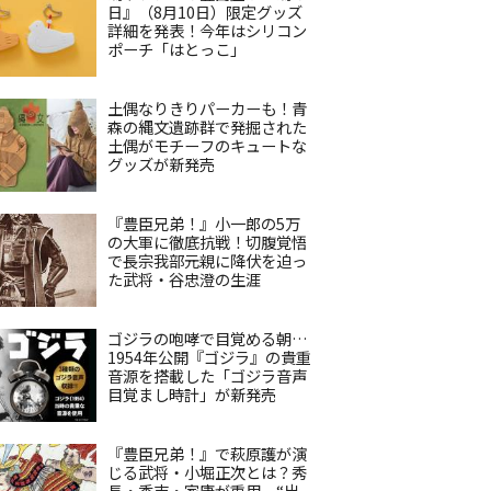
日』（8月10日）限定グッズ
詳細を発表！今年はシリコン
ポーチ「はとっこ」
土偶なりきりパーカーも！青
森の縄文遺跡群で発掘された
土偶がモチーフのキュートな
グッズが新発売
『豊臣兄弟！』小一郎の5万
の大軍に徹底抗戦！切腹覚悟
で長宗我部元親に降伏を迫っ
た武将・谷忠澄の生涯
ゴジラの咆哮で目覚める朝…
1954年公開『ゴジラ』の貴重
音源を搭載した「ゴジラ音声
目覚まし時計」が新発売
『豊臣兄弟！』で萩原護が演
じる武将・小堀正次とは？秀
長・秀吉・家康が重用、“出