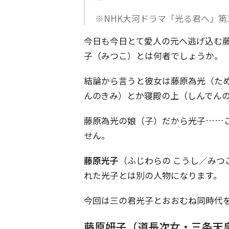
※NHK大河ドラマ「光る君へ」第
今日も今日とて愛人の元へ逃げ込む
子（みつこ）とは何者でしょうか。
結論から言うと彼女は藤原為光（た
んのきみ）とか寝殿の上（しんでん
藤原為光の娘（子）だから光子……
せん。
藤原光子
（ふじわらの こうし／み
れた光子とは別の人物になります。
今回は三の君光子とおおむね同時代
藤原妍子（道長次女・三条天