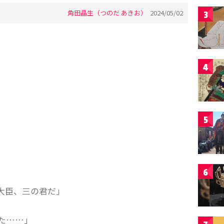
角田晶生（つのだ あきお）
2024/05/02
3
4
5
6
大臣、三の君だ」
た……」