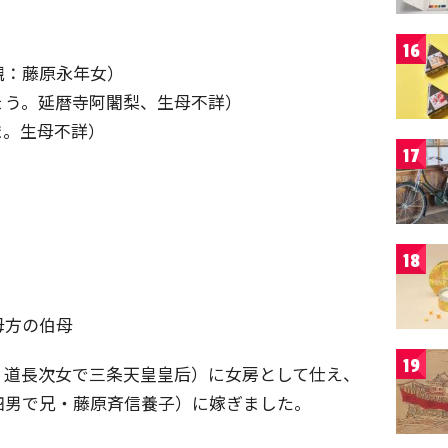
16
親：藤原永年女）
ょう。延暦寺阿闍梨、生母不詳）
ま。生母不詳）
17
18
母方の伯母
19
。道長次女で三条天皇皇后）に女房として仕え、
四男で兄・藤原斉信養子）に嫁ぎました。