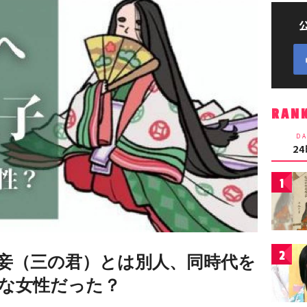
RAN
DA
2
1
2
妾（三の君）とは別人、同時代を
な女性だった？