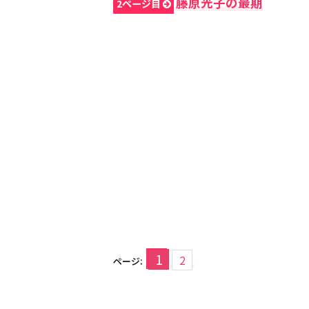
藤原光子の最期
2ページ目
1
2
ページ: