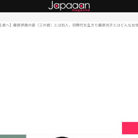
る君へ】藤原伊周の妾（三の君）とは別人、同時代を生きた藤原光子とはどんな女