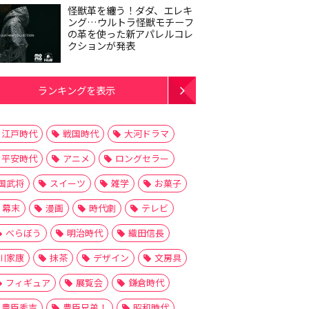
怪獣革を纏う！ダダ、エレキ
ング…ウルトラ怪獣モチーフ
の革を使った新アパレルコレ
クションが発表
ランキングを表示
江戸時代
戦国時代
大河ドラマ
平安時代
アニメ
ロングセラー
国武将
スイーツ
雑学
お菓子
幕末
漫画
時代劇
テレビ
べらぼう
明治時代
織田信長
川家康
抹茶
デザイン
文房具
フィギュア
展覧会
鎌倉時代
豊臣秀吉
豊臣兄弟！
昭和時代