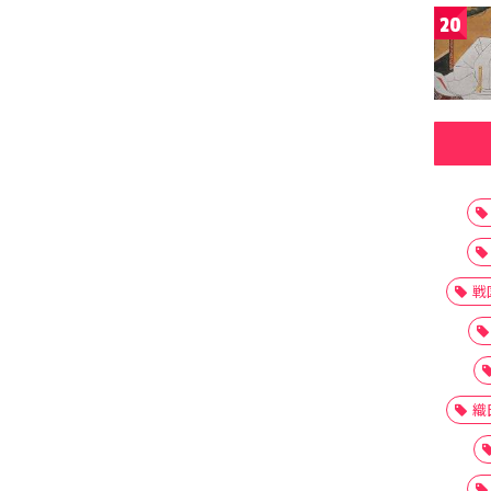
20
戦
織