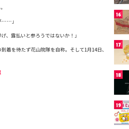
ん。
16
が……」
挙げ、露払いと参ろうではないか！」
17
到着を待たず花山院隊を自称。そして1月14日、
旗
18
19