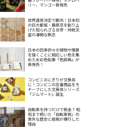
リー、マンゴー新発売
世界遺産決定で脚光！日本初
の巨大都城・藤原京を創り上
げた知られざる女帝・持統天
皇の凄絶な執念
日本の四季折々の植物や情景
を描くことに相応しい色を集
めた水彩色鉛筆『色辞典』が
新発売！
コンビニおにぎりが文房具
に！コンビニの定番商品をモ
チーフにした文房具シリーズ
『ジムマート』誕生
自転車を持つだけで税金？ 昭
和まで続いた「自転車税」の
意外な歴史と脱税が横行した
理由