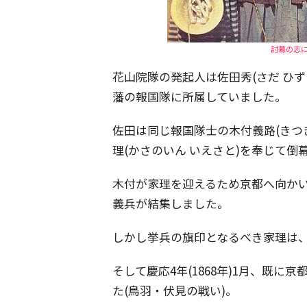
討幕の志
花山院隊の発起人は佐田秀(さだ ひ
藩の報国隊に所属していました。
佐田は同じ報国隊士の木付義路(きつ
理(かさのいん いえさと)を奉じて
木付が家理を迎えるため京都へ向かい
義兵が結集しました。
しかし挙兵の旗印となるべき家理は
そして慶応4年(1868年)1月、既
た(鳥羽・伏見の戦い)。