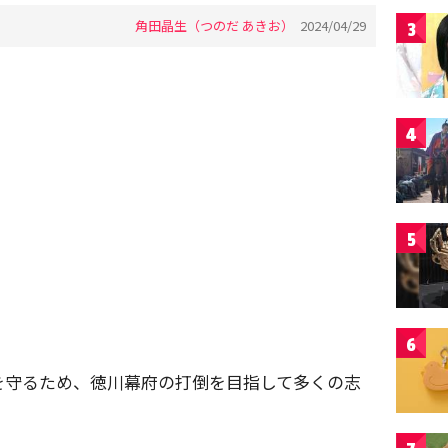
角田晶生（つのだ あきお）
2024/04/29
3
4
5
6
を守るため、徳川幕府の打倒を目指して多くの志