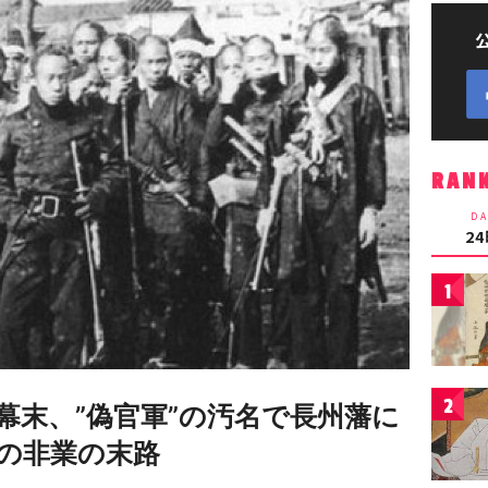
RAN
DA
2
1
2
幕末、”偽官軍”の汚名で長州藩に
の非業の末路