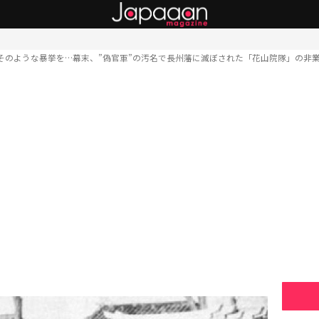
そのような暴挙を…幕末、”偽官軍”の汚名で長州藩に滅ぼされた「花山院隊」の非