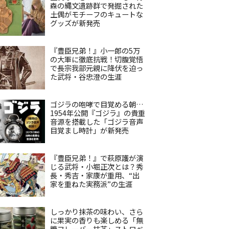
森の縄文遺跡群で発掘された
土偶がモチーフのキュートな
グッズが新発売
『豊臣兄弟！』小一郎の5万
の大軍に徹底抗戦！切腹覚悟
で長宗我部元親に降伏を迫っ
た武将・谷忠澄の生涯
ゴジラの咆哮で目覚める朝…
1954年公開『ゴジラ』の貴重
音源を搭載した「ゴジラ音声
目覚まし時計」が新発売
『豊臣兄弟！』で萩原護が演
じる武将・小堀正次とは？秀
長・秀吉・家康が重用、“出
家を重ねた実務派”の生涯
しっかり抹茶の味わい、さら
に果実の香りも楽しめる「無
糖フレーバー抹茶」ストロベ