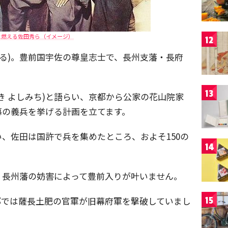
に燃える佐田秀ら（イメージ）
12
ずる)。豊前国宇佐の尊皇志士で、長州支藩・長府
13
き よしみち)と語らい、京都から公家の花山院家
倒幕の義兵を挙げる計画を立てます。
、佐田は国許で兵を集めたところ、およそ150の
14
、長州藩の妨害によって豊前入りが叶いません。
に京都では薩長土肥の官軍が旧幕府軍を撃破していまし
15