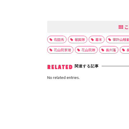
こ
佐田秀
報国隊
幕末
御許山騒
花山院家理
花山院隊
長州藩
関連する記事
RELATED
No related entries.