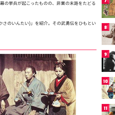
7
倒幕の挙兵が起こったものの、非業の末路をたどる
かさのいんたい)」を紹介。その武勇伝をひもとい
8
9
10
11