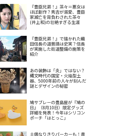
『豊臣兄弟！』茶々＝悪女は
ほぼ創作？秀吉が溺愛、豊臣
家滅亡を背負わされた茶々
(井上和)の壮絶すぎる生涯
『豊臣兄弟！』で描かれた織
田信長の道普請は史実？信長
が実施した街道整備の施策を
紹介
あの装飾は「炎」ではない？
縄文時代の国宝・火焔型土
器、5000年前の人々が刻んだ
謎とデザインの秘密
鳩サブレーの豊島屋が『鳩の
日』（8月10日）限定グッズ
詳細を発表！今年はシリコン
ポーチ「はとっこ」
土偶なりきりパーカーも！青