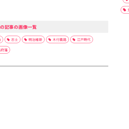
の記事の画像一覧
動
志士
明治維新
木付義路
江戸時代
長府藩