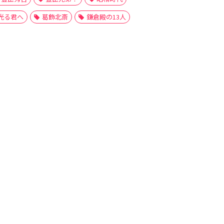
光る君へ
葛飾北斎
鎌倉殿の13人