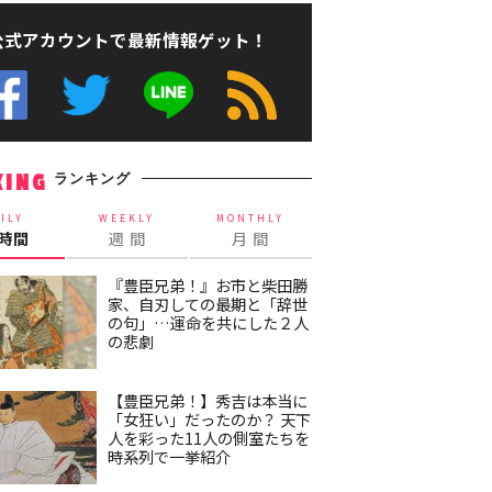
公式アカウントで最新情報ゲット！
ランキング
KING
ILY
WEEKLY
MONTHLY
4時間
週 間
月 間
『豊臣兄弟！』お市と柴田勝
家、自刃しての最期と「辞世
の句」…運命を共にした２人
の悲劇
【豊臣兄弟！】秀吉は本当に
「女狂い」だったのか？ 天下
人を彩った11人の側室たちを
時系列で一挙紹介