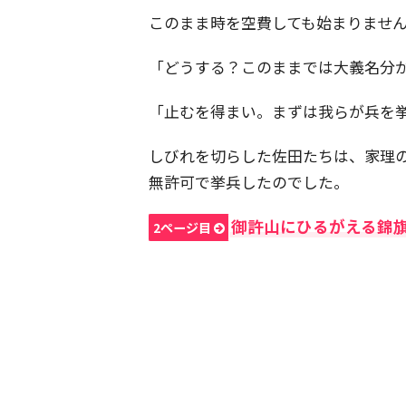
このまま時を空費しても始まりませ
「どうする？このままでは大義名分
「止むを得まい。まずは我らが兵を
しびれを切らした佐田たちは、家理の
無許可で挙兵したのでした。
御許山にひるがえる錦
2ページ目