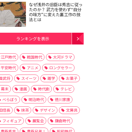
なぜ浅井の旧臣は秀吉に従っ
たのか？ 武力を使わず“自分
の味方”に変えた裏工作の技
法とは
ランキングを表示
江戸時代
戦国時代
大河ドラマ
平安時代
アニメ
ロングセラー
国武将
スイーツ
雑学
お菓子
幕末
漫画
時代劇
テレビ
べらぼう
明治時代
徳川家康
田信長
抹茶
デザイン
文房具
フィギュア
展覧会
鎌倉時代
豊臣秀吉
豊臣兄弟！
昭和時代