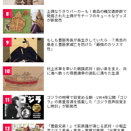
土偶なりきりパーカーも！青森の縄文遺跡群で
8
発掘された土偶がモチーフのキュートなグッズ
が新発売
もしも豊臣秀長が長生きしていたら…？秀吉の
9
暴走と豊臣家滅亡を防げた「最強のカリスマ
性」
村上水軍を率いた戦国武将！幼い弟を支え、共
10
に海へ散った得居通幸の波乱に満ちた生涯
ゴジラの咆哮で目覚める朝…1954年公開『ゴジ
11
ラ』の貴重音源を搭載した「ゴジラ音声目覚ま
し時計」が新発売
『豊臣兄弟！』で萩原護が演じる武将・小堀正
12
次とは？秀長・秀吉・家康が重用、“出家を重