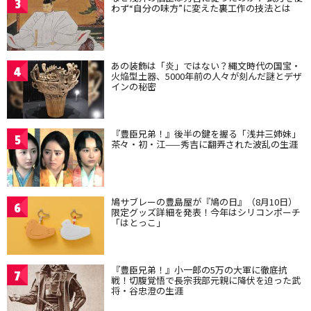
3
わず“自分の味方”に変えた裏工作の技法とは
あの装飾は「炎」ではない？縄文時代の国宝・
4
火焔型土器、5000年前の人々が刻んだ謎とデザ
インの秘密
『豊臣兄弟！』後半の鍵を握る「浅井三姉妹」
5
茶々・初・江——秀吉に翻弄された波乱の生涯
鳩サブレーの豊島屋が『鳩の日』（8月10日）
6
限定グッズ詳細を発表！今年はシリコンポーチ
「はとっこ」
『豊臣兄弟！』小一郎の5万の大軍に徹底抗
7
戦！切腹覚悟で長宗我部元親に降伏を迫った武
将・谷忠澄の生涯