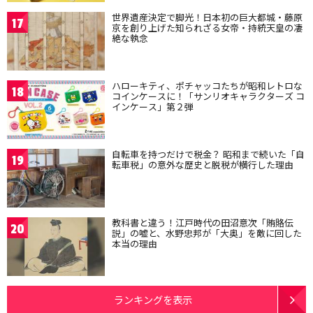
世界遺産決定で脚光！日本初の巨大都城・藤原
17
京を創り上げた知られざる女帝・持統天皇の凄
絶な執念
ハローキティ、ポチャッコたちが昭和レトロな
18
コインケースに！「サンリオキャラクターズ コ
インケース」第２弾
自転車を持つだけで税金？ 昭和まで続いた「自
19
転車税」の意外な歴史と脱税が横行した理由
教科書と違う！江戸時代の田沼意次「賄賂伝
20
説」の嘘と、水野忠邦が「大奥」を敵に回した
本当の理由
ランキングを表示