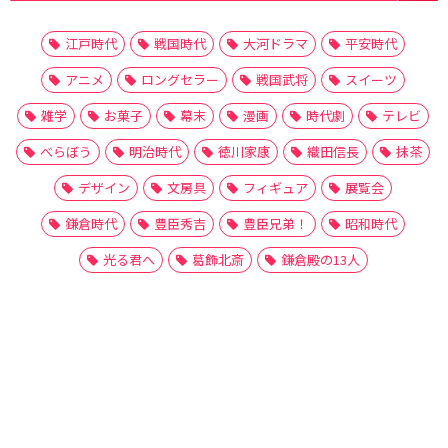
江戸時代
戦国時代
大河ドラマ
平安時代
アニメ
ロングセラー
戦国武将
スイーツ
雑学
お菓子
幕末
漫画
時代劇
テレビ
べらぼう
明治時代
徳川家康
織田信長
抹茶
デザイン
文房具
フィギュア
展覧会
鎌倉時代
豊臣秀吉
豊臣兄弟！
昭和時代
光る君へ
葛飾北斎
鎌倉殿の13人