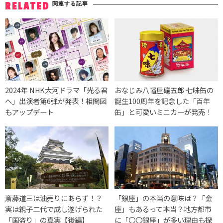
関連する記事
RELATED
2024年 NHK大河ドラマ「光る君
おなじみ八幡屋礒五郎 七味缶の
へ」出演者第6弾が発表！相関図
誕生100周年を記念した「百年
もアップデート
缶」と可愛いミニカーが発売！
斎藤道三は油売りにあらず！？
「銀座」の本当の意味は？「金
実は親子二代で成し遂げられた
座」もあるって本当？地方都市
「国盗り」の真実【後編】
に「〇〇銀座」が多い理由も探