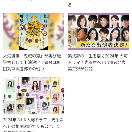
る
人気漫画「鬼滅の刃」が再び能
紫式部の一生を描く2024年 大河
狂言として上演決定！舞台は無
ドラマ『光る君へ』出演者発表
限列車＆遊郭での戦い
第二弾が公開
2024年 NHK大河ドラマ「光る君
へ」の相関図が早くも公開。出