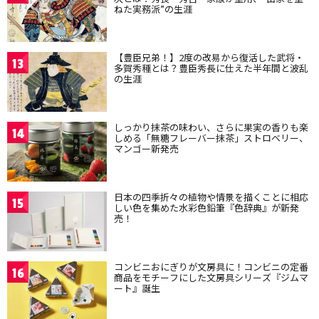
ねた実務派”の生涯
【豊臣兄弟！】2度の改易から復活した武将・
13
多賀秀種とは？豊臣秀長に仕えた半年間と波乱
の生涯
しっかり抹茶の味わい、さらに果実の香りも楽
14
しめる「無糖フレーバー抹茶」ストロベリー、
マンゴー新発売
日本の四季折々の植物や情景を描くことに相応
15
しい色を集めた水彩色鉛筆『色辞典』が新発
売！
コンビニおにぎりが文房具に！コンビニの定番
16
商品をモチーフにした文房具シリーズ『ジムマ
ート』誕生