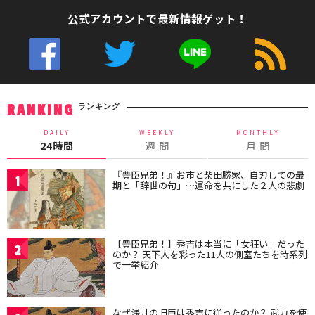
公式アカウントで最新情報ゲット！
ランキング
RANKING
DAILY
WEEKLY
MONTHLY
24時間
週 間
月 間
『豊臣兄弟！』お市と柴田勝家、自刃しての最
1
期と「辞世の句」…運命を共にした２人の悲劇
【豊臣兄弟！】秀吉は本当に「女狂い」だった
2
のか？ 天下人を彩った11人の側室たちを時系列
で一挙紹介
なぜ浅井の旧臣は秀吉に従ったのか？ 武力を使