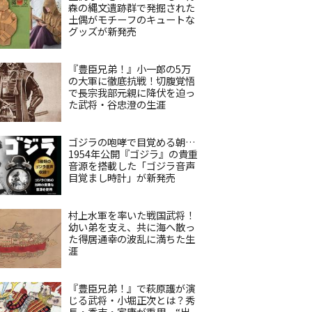
森の縄文遺跡群で発掘された
土偶がモチーフのキュートな
グッズが新発売
『豊臣兄弟！』小一郎の5万
の大軍に徹底抗戦！切腹覚悟
で長宗我部元親に降伏を迫っ
た武将・谷忠澄の生涯
ゴジラの咆哮で目覚める朝…
1954年公開『ゴジラ』の貴重
音源を搭載した「ゴジラ音声
目覚まし時計」が新発売
村上水軍を率いた戦国武将！
幼い弟を支え、共に海へ散っ
た得居通幸の波乱に満ちた生
涯
『豊臣兄弟！』で萩原護が演
じる武将・小堀正次とは？秀
長・秀吉・家康が重用、“出