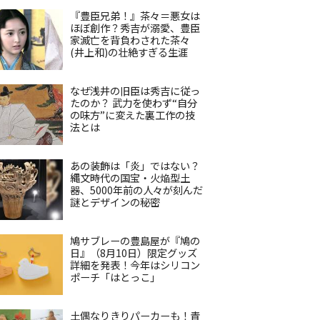
『豊臣兄弟！』茶々＝悪女は
ほぼ創作？秀吉が溺愛、豊臣
家滅亡を背負わされた茶々
(井上和)の壮絶すぎる生涯
なぜ浅井の旧臣は秀吉に従っ
たのか？ 武力を使わず“自分
の味方”に変えた裏工作の技
法とは
あの装飾は「炎」ではない？
縄文時代の国宝・火焔型土
器、5000年前の人々が刻んだ
謎とデザインの秘密
鳩サブレーの豊島屋が『鳩の
日』（8月10日）限定グッズ
詳細を発表！今年はシリコン
ポーチ「はとっこ」
土偶なりきりパーカーも！青