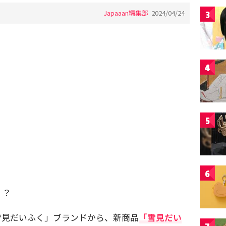
Japaaan編集部
2024/04/24
3
4
5
6
！？
雪見だいふく」ブランドから、新商品
「雪見だい