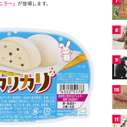
7
バニラ～」
が登場します。
8
9
10
11