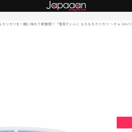
＆カリカリを一緒に味わう新食感♡「雪見だいふく もちもちカリカリ ～チョコinバ