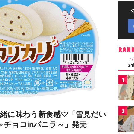
RAN
DA
2
1
2
緒に味わう新食感♡「雪見だい
～チョコinバニラ～」発売