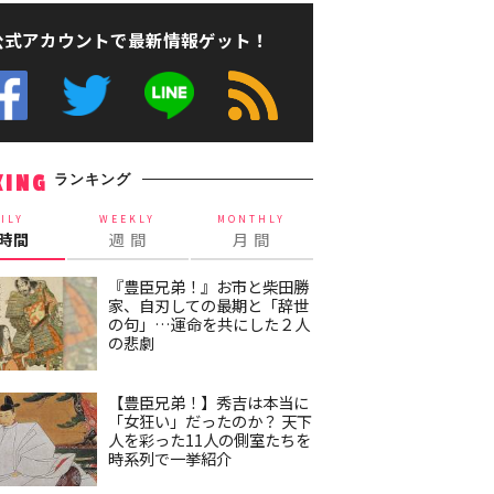
公式アカウントで最新情報ゲット！
ランキング
KING
ILY
WEEKLY
MONTHLY
4時間
週 間
月 間
『豊臣兄弟！』お市と柴田勝
家、自刃しての最期と「辞世
の句」…運命を共にした２人
の悲劇
【豊臣兄弟！】秀吉は本当に
「女狂い」だったのか？ 天下
人を彩った11人の側室たちを
時系列で一挙紹介