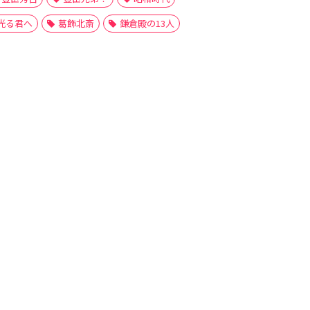
光る君へ
葛飾北斎
鎌倉殿の13人