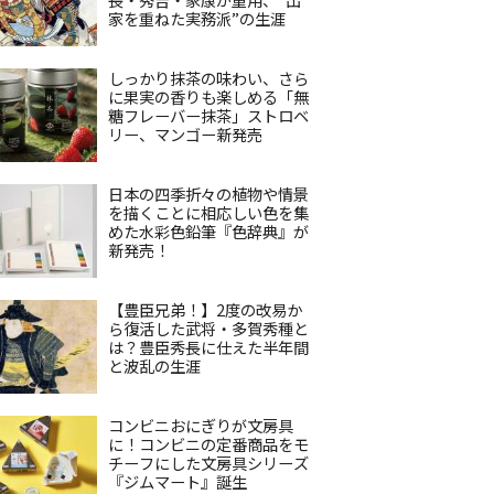
家を重ねた実務派”の生涯
しっかり抹茶の味わい、さら
に果実の香りも楽しめる「無
糖フレーバー抹茶」ストロベ
リー、マンゴー新発売
日本の四季折々の植物や情景
を描くことに相応しい色を集
めた水彩色鉛筆『色辞典』が
新発売！
【豊臣兄弟！】2度の改易か
ら復活した武将・多賀秀種と
は？豊臣秀長に仕えた半年間
と波乱の生涯
コンビニおにぎりが文房具
に！コンビニの定番商品をモ
チーフにした文房具シリーズ
『ジムマート』誕生