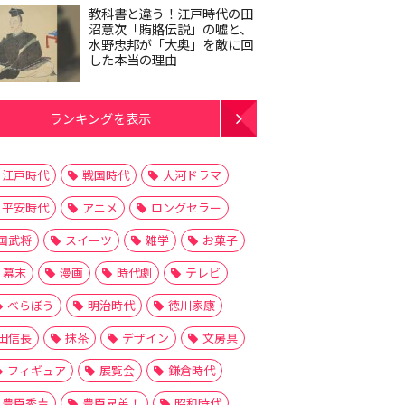
教科書と違う！江戸時代の田
沼意次「賄賂伝説」の嘘と、
水野忠邦が「大奥」を敵に回
した本当の理由
ランキングを表示
江戸時代
戦国時代
大河ドラマ
平安時代
アニメ
ロングセラー
国武将
スイーツ
雑学
お菓子
幕末
漫画
時代劇
テレビ
べらぼう
明治時代
徳川家康
田信長
抹茶
デザイン
文房具
フィギュア
展覧会
鎌倉時代
豊臣秀吉
豊臣兄弟！
昭和時代