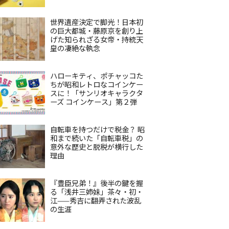
世界遺産決定で脚光！日本初
の巨大都城・藤原京を創り上
げた知られざる女帝・持統天
皇の凄絶な執念
ハローキティ、ポチャッコた
ちが昭和レトロなコインケー
スに！「サンリオキャラクタ
ーズ コインケース」第２弾
自転車を持つだけで税金？ 昭
和まで続いた「自転車税」の
意外な歴史と脱税が横行した
理由
『豊臣兄弟！』後半の鍵を握
る「浅井三姉妹」茶々・初・
江——秀吉に翻弄された波乱
の生涯